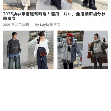
2025換季穿搭輕鬆時髦！選用「絲巾」疊搭細節加分秋
季層次
2025年10月26日
｜ By Layla 陳亭希
換季時刻穿搭靈感！一條
2025最新版！日本12月旅
「牛仔寬褲」搞定時髦
遊怎麼穿？從各地氣溫盤點
2025秋感日系造型
的服飾搭配推薦，讓你在快
2025年10月26日
｜ By Layla 陳
2025年10月19日
｜ By Layla 陳
速營造溫暖質感的日系穿搭
亭希
亭希