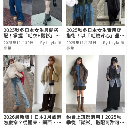
2025秋冬日本女生最愛搭
2025秋冬日本女生實用穿
配！掌握「毛衣+襯衫」營
搭術！以「毛絨背心」疊搭
造日系溫暖質感
層次焦點
2025年11月30日
｜ By Layla 陳
2025年11月25日
｜ By Layla 陳
亭希
亭希
2026最新版！日本1月旅遊
約會上班都適用！2025秋
怎麼穿？從關東、關西、東
季從「襯衫」搭配可甜可鹽
北各地氣溫總整理 + 服飾
的日系風格