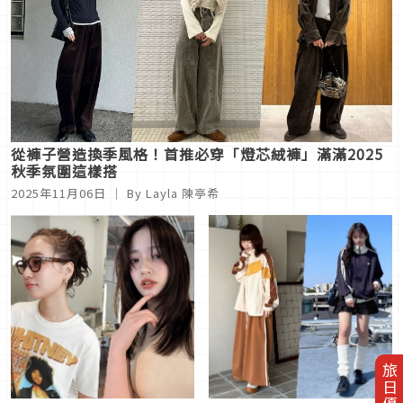
從褲子營造換季風格！首推必穿「燈芯絨褲」滿滿2025
秋季氛圍這樣搭
2025年11月06日
｜ By Layla 陳亭希