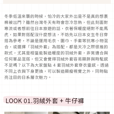
冬季低溫來襲的時候，怕冷的大家外出是不是真的想裹
棉被出門？雖然台灣冬天有時會忽冷忽熱，但此刻面對
寒流或者想前往日本旅遊的話，衣著保暖度絕對不能馬
虎，如果對搭配沒什麼想法，不妨先以日本女生冬日穿
搭為參考，不論是運用毛衣、圍巾、手套等抗寒小物混
合，或選擇「羽絨外套」為搭配，都是天冷之際很推的
款式，尤其是相當能製造暖度的羽絨外套，非常適合與
任何單品混搭，但又會覺得羽絨外套容易顯胖與時髦感
不足嗎？以下為大家盤點
4
套羽絨外套穿衣靈感，透過
不同上衣與下身更換，可以製造顯瘦視覺之外，同時點
亮注目的日系層次魅力。
LOOK 01.
羽絨外套
+
牛仔褲