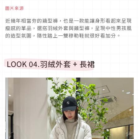
圖片來源
近幾年相當夯的繭型褲，也是一款能讓身形看起來呈現
瘦感的單品，選搭羽絨外套與繭型褲，呈現中性男孩風
的造型氛圍，隨性踏上一雙穆勒鞋就很好看加分。
LOOK 04.
羽絨外套
+
長裙