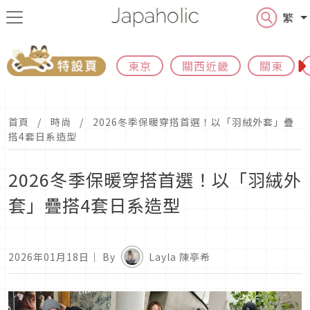
繁
東京
關西近畿
關東
首頁
時尚
2026冬季保暖穿搭首選！以「羽絨外套」疊
搭4套日系造型
2026冬季保暖穿搭首選！以「羽絨外
套」疊搭4套日系造型
2026年01月18日
｜ By
Layla 陳亭希