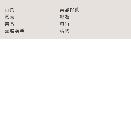
首頁
美容保養
潮流
旅遊
美食
時尚
藝能娛樂
購物
關於Japaholic
關於我們
免責事項
寫手招募
Japaholic Girls招募
廣告、合作洽談
關鍵字列表
お問い合わせ