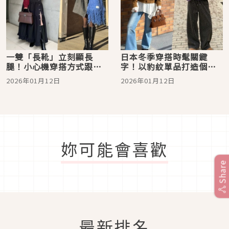
一雙「長靴」立刻顯長
日本冬季穿搭時髦關鍵
腿！小心機穿搭方式跟著
字！以豹紋單品打造個性
日本女生學會4種搭配
街頭態度
2026年01月12日
2026年01月12日
妳可能會喜歡
Share
最新排名