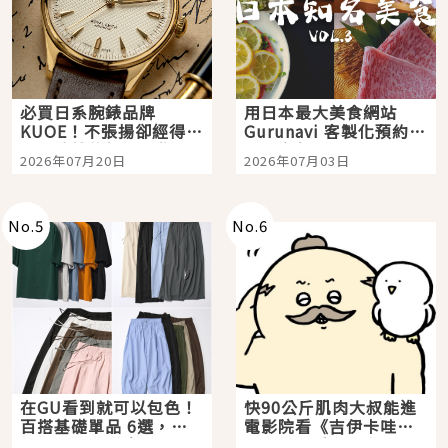
必買日系腕錶品牌
用日本最大美食網站
KUOE！不張揚卻經得起
Gurunavi 客製化預約九
時間洗鍊的經典之作五
大都市餐廳，打造專屬
2026年07月20日
2026年07月03日
選
美食體驗！
No.
5
No.
6
在GU看到就可以包色！
快90公斤肌肉大叔能進
百搭基礎單品 6選，閉
電影院看《吉伊卡哇》
眼全收也不心疼
嗎？日本重金屬樂團