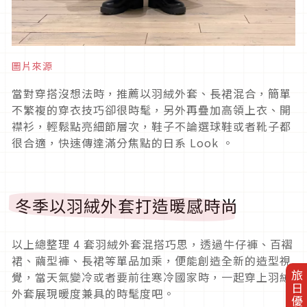
圖片來源
當對穿搭沒想法時，推薦以羽絨外套、長裙混合，簡單
不繁複的穿衣技巧卻很時髦，另外再疊加高領上衣、開
襟衫，輕鬆點亮細節層次，鞋子不論選球鞋或者靴子都
很合適，快速傳達滿分焦點的日系
Look
。
冬季以羽絨外套打造暖感時尚
以上總整理
4
套羽絨外套混搭巧思，透過牛仔褲、百褶
裙、繭型褲、長裙等單品加乘，便能創造全新的造型視
旅日優惠券
覺，當天氣變冷或者要前往寒冷國家時，一起穿上羽絨
外套展現暖度兼具的時髦度吧。