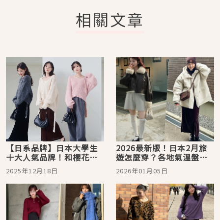
相關文章
【日系品牌】日本大學生
2026最新版！日本2月旅
十大人氣品牌！和櫻花妹
遊怎麼穿？各地氣溫盤點
一起打造「剛剛好可愛」
+服裝搭配靈感圖鑑，為出
2025年12月18日
2026年01月05日
的日系穿搭風
遊時刻點亮時髦日系穿搭