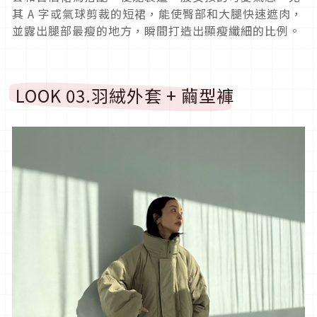
其
A
字或氣球剪裁的短裙，能使臀部和大腿快速遮肉，
並露出腿部最瘦的地方，瞬間打造出顯瘦纖細的比例。
LOOK 03.
羽絨外套
+
繭型褲