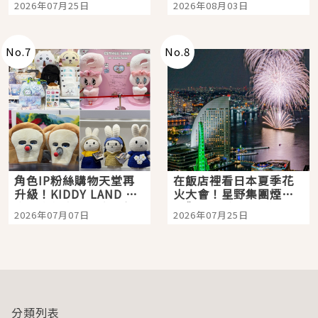
2026年07月25日
2026年08月03日
「打首」會長與nagano
老師一同給出了答案
No.
7
No.
8
角色IP粉絲購物天堂再
在飯店裡看日本夏季花
升級！KIDDY LAND 原
火大會！星野集團煙火
宿店吉伊卡哇迎客，新
景觀飯店6選，讓你不用
2026年07月07日
2026年07月25日
開幕 OMOKADO 店3分
人擠人悠閒欣賞
即達
分類列表