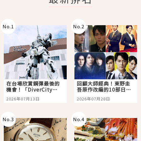
No.
1
No.
2
在台場欣賞鋼彈最後的
回顧大師經典！東野圭
機會！「DiverCity
吾原作改編的10部日本
Tokyo Plaza」搭船、
影視作品推薦
2026年07月13日
2026年07月28日
購物、美食及夜景，一
次全體驗
No.
3
No.
4