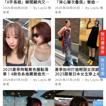
「A字長裙」瞬間藏肉又纖
「背心層次疊搭」營造
細挑高
2025搶眼注目印象
2025年08月04日
｜ By Layla 陳
2025年08月03日
｜ By Layla 陳
亭希
亭希
旅日優惠券
旅日地圖
2025夏季時髦髮色盤點清
夏季如何打造輕甜女孩感？
單！4款色系推薦營造充滿
2025跟著日本女生穿上4款
氛圍的高級質感
短洋裝讓魅力值瞬間滿分
2025年07月30日
｜ By Layla 陳
2025年07月29日
｜ By Layla 陳
亭希
亭希