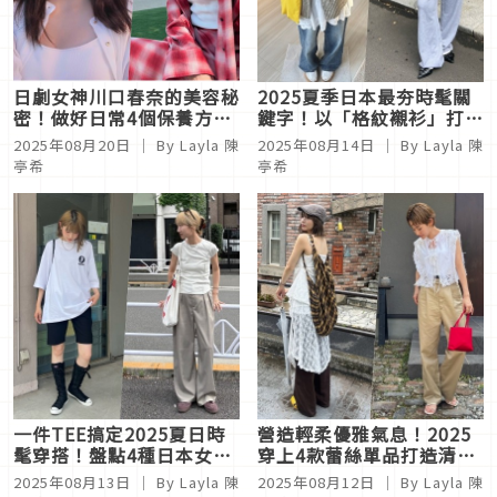
日劇女神川口春奈的美容秘
2025夏季日本最夯時髦關
密！做好日常4個保養方式
鍵字！以「格紋襯衫」打造
輕鬆擁有水光肌
4套日系LOOK
2025年08月20日
｜ By Layla 陳
2025年08月14日
｜ By Layla 陳
亭希
亭希
一件TEE搞定2025夏日時
營造輕柔優雅氣息！2025
髦穿搭！盤點4種日本女生
穿上4款蕾絲單品打造清爽
激推混搭技巧
透明感造型
2025年08月13日
｜ By Layla 陳
2025年08月12日
｜ By Layla 陳