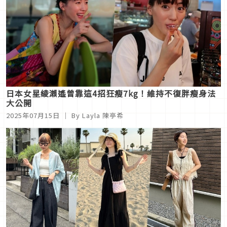
日本女星綾瀨遙曾靠這4招狂瘦7kg！維持不復胖瘦身法
大公開
2025年07月15日
｜ By Layla 陳亭希