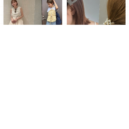
來不及美白也不怕！2025
2025夏日快速打造日系時
夏日必學4套顯白配色
髦髮型！4款髮飾品搭配指
南推薦
2025年07月05日
｜ By Layla 陳
2025年07月03日
｜ By Layla 陳
亭希
亭希