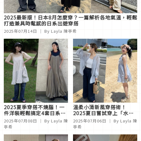
2025最新版！日本8月怎麼穿？一篇解析各地氣溫，輕鬆
打造兼具時髦感的日系出遊穿搭
2025年07月14日
｜ By Layla 陳亭希
2025夏季穿搭不燒腦！一
溫柔小清新風穿搭術！
件洋裝輕鬆搞定4套日系造
2025夏日嘗試穿上「水藍
型
色」單品打造清爽涼感氣息
2025年07月08日
｜ By Layla 陳
2025年07月06日
｜ By Layla 陳
亭希
亭希