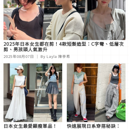
2025年日本女生都在剪！4款短髮造型：C字彎、低層次
剪、男孩頭人氣激升
2025年08月07日
｜ By Layla 陳亭希
日本女生最愛顯瘦單品！
快速展現日系穿搭秘訣：