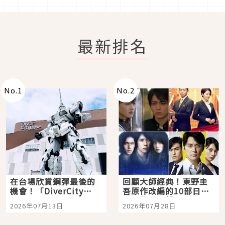
最新排名
No.
1
No.
2
在台場欣賞鋼彈最後的
回顧大師經典！東野圭
機會！「DiverCity
吾原作改編的10部日本
Tokyo Plaza」搭船、
影視作品推薦
2026年07月13日
2026年07月28日
購物、美食及夜景，一
次全體驗