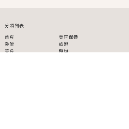
分類列表
首頁
美容保養
潮流
旅遊
美食
時尚
藝能娛樂
購物
關於Japaholic
關於我們
免責事項
寫手招募
Japaholic Girls招募
廣告、合作洽談
關鍵字列表
お問い合わせ