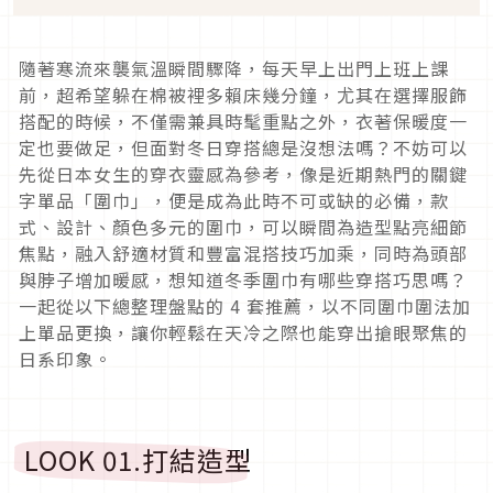
隨著寒流來襲氣溫瞬間驟降，每天早上出門上班上課
前，超希望躲在棉被裡多賴床幾分鐘，尤其在選擇服飾
搭配的時候，不僅需兼具時髦重點之外，衣著保暖度一
定也要做足，但面對冬日穿搭總是沒想法嗎？不妨可以
先從日本女生的穿衣靈感為參考，像是近期熱門的關鍵
字單品「圍巾」，便是成為此時不可或缺的必備，款
式、設計、顏色多元的圍巾，可以瞬間為造型點亮細節
焦點，融入舒適材質和豐富混搭技巧加乘，同時為頭部
與脖子增加暖感，想知道冬季圍巾有哪些穿搭巧思嗎？
一起從以下總整理盤點的
4
套推薦，以不同圍巾圍法加
上單品更換，讓你輕鬆在天冷之際也能穿出搶眼聚焦的
日系印象。
LOOK 01.
打結造型