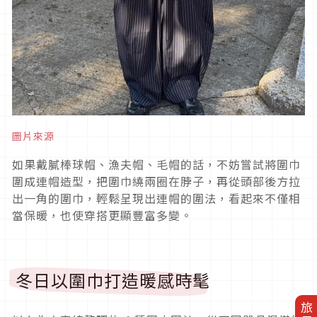
圖片來源
如果戴膩棒球帽、漁夫帽、毛帽的話，不妨嘗試將圍巾
圍成連帽造型，把圍巾繞兩圈在脖子，再從頭部後方拉
出一角的圍巾，輕鬆呈現出連帽的圍法，看起來不僅相
當保暖，也使穿搭更顯豐富多變。
冬日以圍巾打造暖感時髦