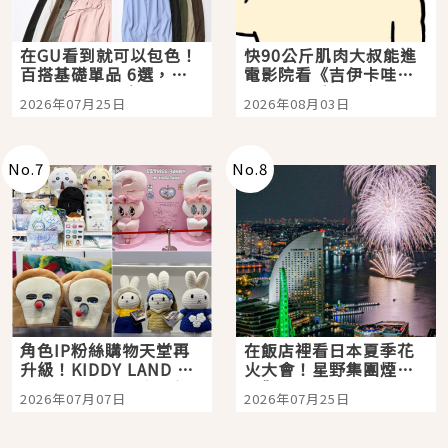
在GU看到就可以包色！
快90公斤肌肉大叔能進
百搭基礎單品 6選，閉
電影院看《吉伊卡哇》
眼全收也不心疼
嗎？日本重金屬樂團
2026年07月25日
2026年08月03日
「打首」會長與nagano
老師一同給出了答案
No.
7
No.
8
角色IP粉絲購物天堂再
在飯店裡看日本夏季花
升級！KIDDY LAND 原
火大會！星野集團煙火
宿店吉伊卡哇迎客，新
景觀飯店6選，讓你不用
2026年07月07日
2026年07月25日
開幕 OMOKADO 店3分
人擠人悠閒欣賞
即達