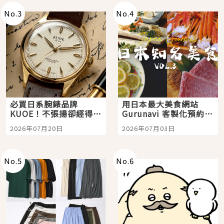
No.
3
No.
4
必買日系腕錶品牌
用日本最大美食網站
KUOE！不張揚卻經得起
Gurunavi 客製化預約九
時間洗鍊的經典之作五
大都市餐廳，打造專屬
2026年07月20日
2026年07月03日
選
美食體驗！
No.
5
No.
6