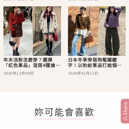
年末派對怎麼穿？選擇
日本冬季穿搭時髦關鍵
「紅色單品」混搭4種搶眼
字！以豹紋單品打造個性
注目的日系造型
街頭態度
2025年12月09日
2026年01月12日
Share
妳可能會喜歡