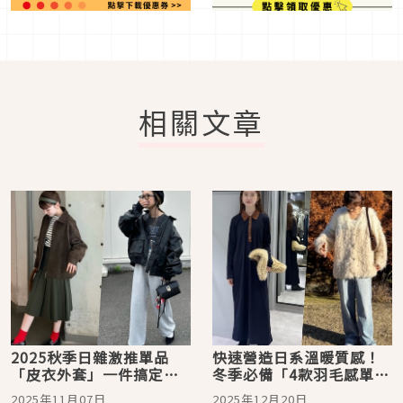
相關文章
2025秋季日雜激推單品
快速營造日系溫暖質感！
「皮衣外套」一件搞定日
冬季必備「4款羽毛感單
系甜美X個性氣息
品」搭配推薦
2025年11月07日
2025年12月20日