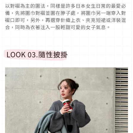
以對褶為主的圍法，同樣是許多日本女生日常的最愛必
備，先將圍巾對褶並圍在脖子處，將圍巾另一端穿入對
褶口即可，另外，再選穿針織上衣、夾克短裙或洋裝混
合，同時為衣著注入一股輕甜可愛的女子氣息。
LOOK 03.
隨性披掛