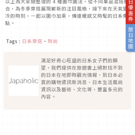
旅日優惠券
以上為大家總整理的
4
種圍巾圍法，從不同單品混搭組
合，為冬季穿搭展現嶄新的注目風格，接下來在天氣變
冷的時刻，一起以圍巾加乘，傳達暖感又時髦的日系焦
點。
旅日地圖
Tags :
日系穿搭
、
時尚
滿足好奇心旺盛的日系女子們的願
望，我們提供在旅遊書上絕對找不到
的日本在地即時觀光情報、到日本必
買的購物資訊新消息、日本生活風尚
資訊以及藝術、文化等，豐富多元的
內容。