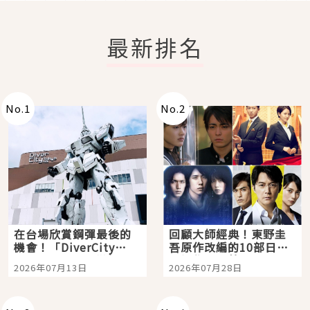
最新排名
No.
1
No.
2
在台場欣賞鋼彈最後的
回顧大師經典！東野圭
機會！「DiverCity
吾原作改編的10部日本
Tokyo Plaza」搭船、
影視作品推薦
2026年07月13日
2026年07月28日
購物、美食及夜景，一
次全體驗