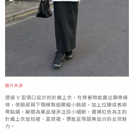
圖片來源
透過
V
型領口設計的針織上衣，在穿著時能露出鎖骨線
條，使臉部與下顎線製造顯瘦小臉感，加上拉鍊或者綁
帶點綴，瞬間為單品增添注目小細節，選擇紅色為主的
針織上衣加短裙、直筒裙，便能呈現甜美加分的女孩魅
力。