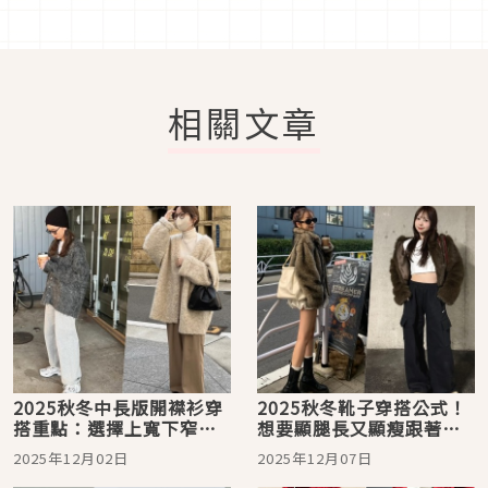
相關文章
2025秋冬中長版開襟衫穿
2025秋冬靴子穿搭公式！
搭重點：選擇上寬下窄輕
想要顯腿長又顯瘦跟著日
鬆營造顯瘦-3kg
本女生這樣搭
2025年12月02日
2025年12月07日