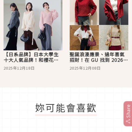
【日系品牌】日本大學生
聖誕浪漫應景、過年喜氣
十大人氣品牌！和櫻花妹
招財！在 GU 找到 2026
一起打造「剛剛好可愛」
紅色穿搭靈感
2025年12月18日
2025年12月08日
的日系穿搭風
妳可能會喜歡
Share