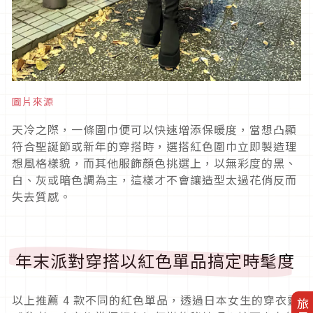
圖片來源
天冷之際，一條圍巾便可以快速增添保暖度，當想凸顯
符合聖誕節或新年的穿搭時，選搭紅色圍巾立即製造理
想風格樣貌，而其他服飾顏色挑選上，以無彩度的黑、
白、灰或暗色調為主，這樣才不會讓造型太過花俏反而
失去質感。
年末派對穿搭以紅色單品搞定時髦度
以上推薦
4
款不同的紅色單品，透過日本女生的穿衣靈