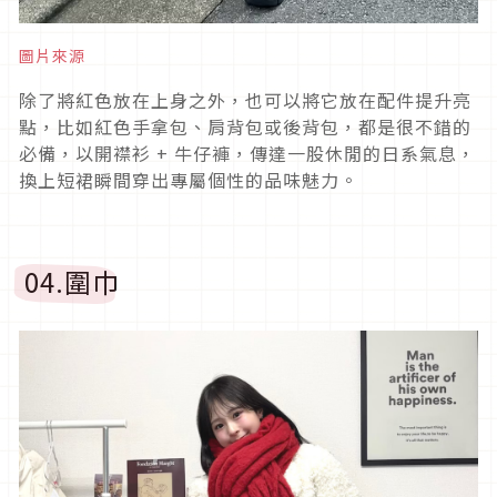
圖片來源
除了將紅色放在上身之外，也可以將它放在配件提升亮
點，比如紅色手拿包、肩背包或後背包，都是很不錯的
必備，以開襟衫
+
牛仔褲，傳達一股休閒的日系氣息，
換上短裙瞬間穿出專屬個性的品味魅力。
04.
圍巾