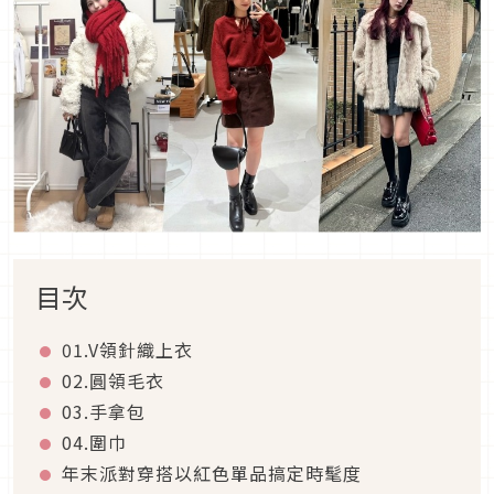
目次
01.
V
領針織上衣
02.
圓領毛衣
03.
手拿包
04.
圍巾
年末派對穿搭以紅色單品搞定時髦度