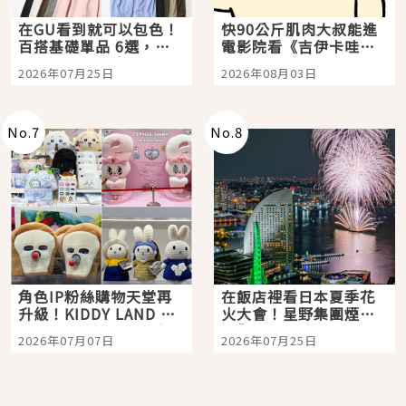
在GU看到就可以包色！
快90公斤肌肉大叔能進
百搭基礎單品 6選，閉
電影院看《吉伊卡哇》
眼全收也不心疼
嗎？日本重金屬樂團
2026年07月25日
2026年08月03日
「打首」會長與nagano
老師一同給出了答案
No.
7
No.
8
角色IP粉絲購物天堂再
在飯店裡看日本夏季花
升級！KIDDY LAND 原
火大會！星野集團煙火
宿店吉伊卡哇迎客，新
景觀飯店6選，讓你不用
2026年07月07日
2026年07月25日
開幕 OMOKADO 店3分
人擠人悠閒欣賞
即達