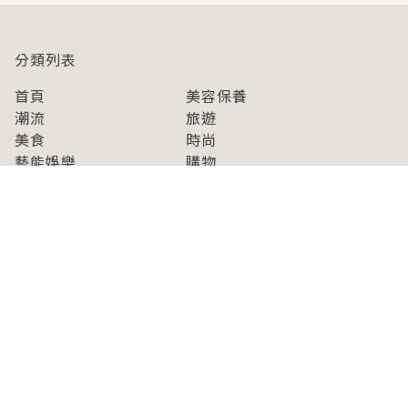
分類列表
首頁
美容保養
潮流
旅遊
美食
時尚
藝能娛樂
購物
關於Japaholic
關於我們
免責事項
寫手招募
Japaholic Girls招募
廣告、合作洽談
關鍵字列表
お問い合わせ