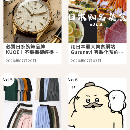
必買日系腕錶品牌
用日本最大美食網站
KUOE！不張揚卻經得起
Gurunavi 客製化預約九
時間洗鍊的經典之作五
大都市餐廳，打造專屬
2026年07月20日
2026年07月03日
選
美食體驗！
No.
5
No.
6