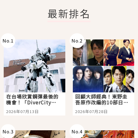
最新排名
No.
1
No.
2
在台場欣賞鋼彈最後的
回顧大師經典！東野圭
機會！「DiverCity
吾原作改編的10部日本
Tokyo Plaza」搭船、
影視作品推薦
2026年07月13日
2026年07月28日
購物、美食及夜景，一
次全體驗
No.
3
No.
4