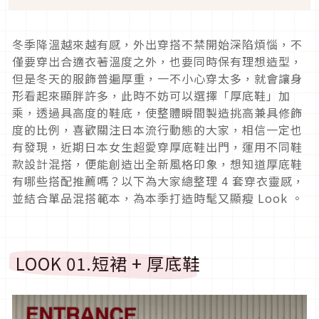
冬季降溫越來越有感，外出穿搭不禁開始深陷煩惱，不
僅要穿出合適衣著溫度之外，也要同時保有理想造型，
但是冬天的服飾普遍厚重，一不小心穿太多，就會讓身
形看起來顯胖許多，此時不妨可以選擇「厚底鞋」加
乘，透過具高度的鞋底，使整體瞬間製造挑高兼具修飾
度的比例，喜歡關注日本流行動態的大家，相信一定也
有發現，近期日本女生超愛穿厚底鞋出門，運用不同鞋
款設計混搭，便能創造出全新風格印象，想知道厚底鞋
有哪些搭配推薦嗎？以下為大家總整理
4
套穿衣靈感，
並結合單品混搭範本，為本季打造時髦又顯瘦
Look
。
LOOK 01.
短裙
+
厚底鞋