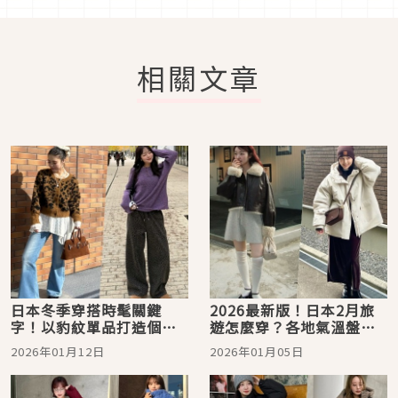
相關文章
日本冬季穿搭時髦關鍵
2026最新版！日本2月旅
字！以豹紋單品打造個性
遊怎麼穿？各地氣溫盤點
街頭態度
+服裝搭配靈感圖鑑，為出
2026年01月12日
2026年01月05日
遊時刻點亮時髦日系穿搭