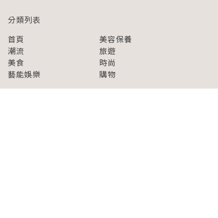
分類列表
首頁
美容保養
潮流
旅遊
美食
時尚
藝能娛樂
購物
關於Japaholic
關於我們
免責事項
寫手招募
Japaholic Girls招募
廣告、合作洽談
關鍵字列表
お問い合わせ