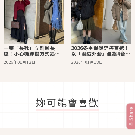
一雙「長靴」立刻顯長
2026冬季保暖穿搭首選！
腿！小心機穿搭方式跟著
以「羽絨外套」疊搭4套日
日本女生學會4種搭配
系造型
2026年01月12日
2026年01月18日
妳可能會喜歡
Share