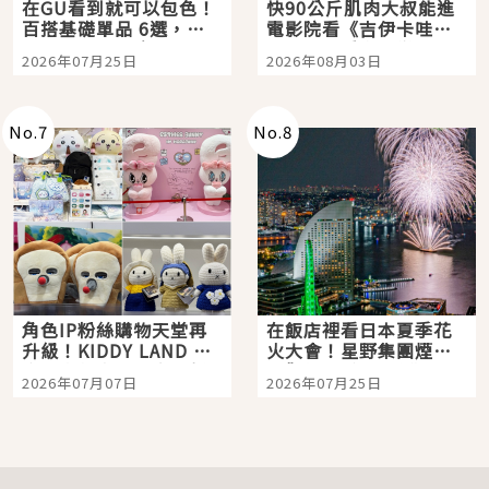
在GU看到就可以包色！
快90公斤肌肉大叔能進
百搭基礎單品 6選，閉
電影院看《吉伊卡哇》
眼全收也不心疼
嗎？日本重金屬樂團
2026年07月25日
2026年08月03日
「打首」會長與nagano
老師一同給出了答案
No.
7
No.
8
角色IP粉絲購物天堂再
在飯店裡看日本夏季花
升級！KIDDY LAND 原
火大會！星野集團煙火
宿店吉伊卡哇迎客，新
景觀飯店6選，讓你不用
2026年07月07日
2026年07月25日
開幕 OMOKADO 店3分
人擠人悠閒欣賞
即達