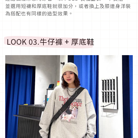
並選用短襪和厚底鞋就很加分，或者換上及膝連身洋裝
為搭配也有同樣的造型效果。
LOOK 03.
牛仔褲
+
厚底鞋