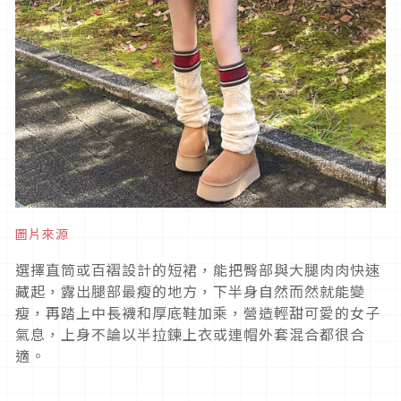
圖片來源
選擇直筒或百褶設計的短裙，能把臀部與大腿肉肉快速
藏起，露出腿部最瘦的地方，下半身自然而然就能變
瘦，再踏上中長襪和厚底鞋加乘，營造輕甜可愛的女子
氣息，上身不論以半拉鍊上衣或連帽外套混合都很合
適。