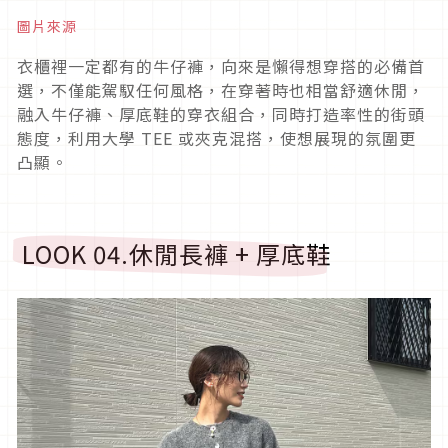
圖片來源
衣櫃裡一定都有的牛仔褲，向來是懶得想穿搭的必備首
選，不僅能駕馭任何風格，在穿著時也相當舒適休閒，
融入牛仔褲、厚底鞋的穿衣組合，同時打造率性的街頭
態度，利用大學
TEE
或夾克混搭，使想展現的氛圍更
凸顯。
LOOK 04.
休閒長褲
+
厚底鞋