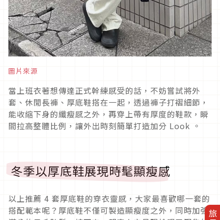
圖片來源
當上班衣著想傳達正式幹練感受的話，不妨嘗試將外
套、休閒長褲、厚底鞋搭在一起，透過褲子打褶細節，
能收縮下身的纖瘦感之外，再穿上帶有厚度的鞋款，瞬
間拉高整體比例，讓外出時刻簡單打造加分
Look
。
冬季以厚底鞋展現時髦顯瘦感
以上推薦
4
套厚底鞋的穿衣靈感，大家最喜歡哪一套的
搭配範本呢？厚底鞋不僅可製造顯瘦度之外，同時加強