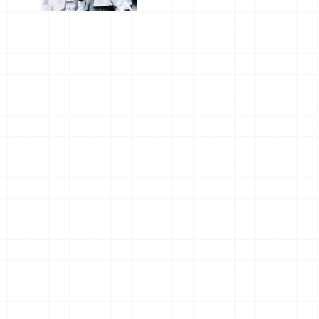
船、購物、
美食及夜
景，一次全
體驗