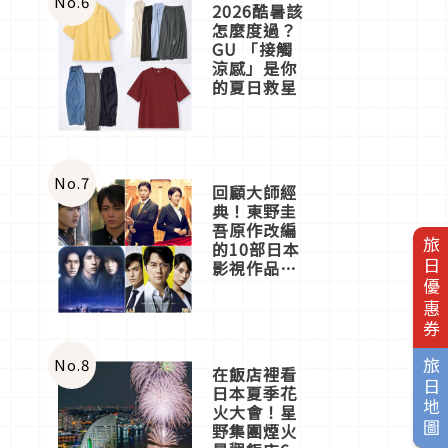
No.
6
2026酷暑該
怎麼度過？
GU 「接觸
涼感」是你
的夏日救星
No.
7
回顧大師經
典！東野圭
吾原作改編
旅日優惠券
的10部日本
影視作品推
薦
No.
8
旅日地圖
在飯店裡看
日本夏季花
火大會！星
野集團煙火