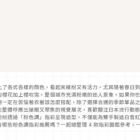
上了各式各樣的顏色，看起來繽紛又有活力，尤其隨著春日
的櫻花加上櫻吹雪，整個城市充滿粉嫩的迷人景象，如果你
時一定在苦惱著衣著該怎麼搭配，除了選擇合適的季節單品
能整體呼應出搶眼又聚焦的視覺層次，喜歡關注日本流行動
紛紛透過「粉色調」指彩呈現造型，不僅能為雙手製造白皙
有哪些粉色調指彩推薦嗎？一起總整理
4
款指彩圖鑑參考，