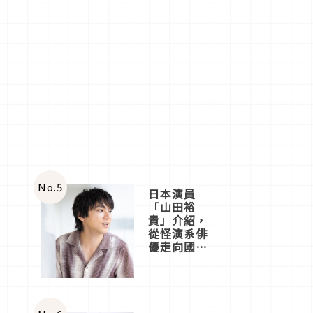
No.
5
日本演員
「山田裕
貴」介紹，
從怪演系俳
優走向國民
級日劇主角