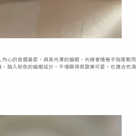
人內心的首選最愛，具高光澤的貓眼，光線會隨著手指擺動
味，融入粉色的貓眼設計，不僅顯得很甜美可愛，也適合充