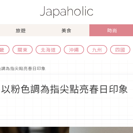
旅遊
美食
時尚
畿
關東
北海道
沖繩
九州
四國
色調為指尖點亮春日印象
鑑！以粉色調為指尖點亮春日印象