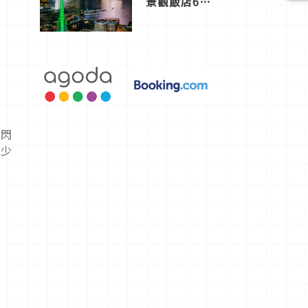
景觀飯店6
選，讓你不
用人擠人悠
閒欣賞
而閃
滿少