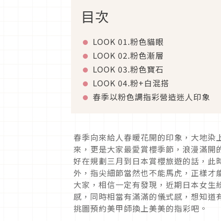
目次
LOOK 01.
粉色貓眼
LOOK 02.
粉色漸層
LOOK 03.
粉色寶石
LOOK 04.
粉
+
白混搭
春季以粉色調指彩營造迷人印象
春季向來給人春暖花開的印象，大地染
來，更是大家最愛賞櫻季節，浪漫滿開
好在規劃三月到日本賞櫻旅遊的話，此
外，指尖細節當然也不能馬虎，正樣才
大家，相信一定有發現，近期日本女生
感，同時相當有滿滿的儀式感，想知道
挑圖預約美甲師換上美美的指彩吧。