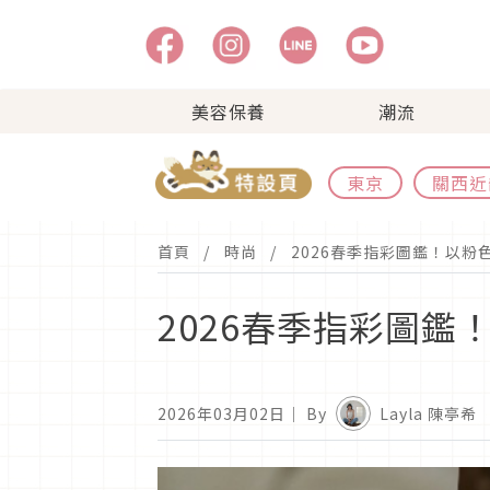
美容保養
潮流
東京
關西近
首頁
時尚
2026春季指彩圖鑑！以粉
2026春季指彩圖
2026年03月02日
｜ By
Layla 陳亭希