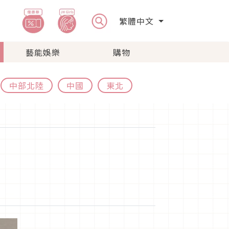
繁體中文
藝能娛樂
購物
中部北陸
中國
東北