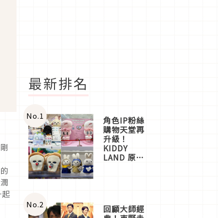
最新排名
No.
1
角色IP粉絲
購物天堂再
到
升級！
也剛
KIDDY
LAND 原宿
之
店吉伊卡哇
態的
迎客，新開
紅潤
幕
一起
OMOKADO
店3分即達
No.
2
回顧大師經
典！東野圭