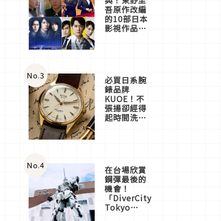
吾原作改編
的10部日本
影視作品推
薦
No.
3
必買日系腕
錶品牌
KUOE！不
張揚卻經得
起時間洗鍊
的經典之作
五選
No.
4
在台場欣賞
鋼彈最後的
機會！
「DiverCity
Tokyo
Plaza」搭