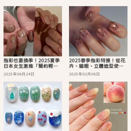
指彩也要換季！2025夏季
2025春季指彩特搜！從花
日本女生激推「簡約輕透
卉、貓眼、立體造型使指
風」美甲圖鑑
尖展現精緻質感印象
2025年06月24日
2025年03月06日