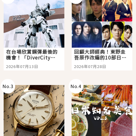
在台場欣賞鋼彈最後的
回顧大師經典！東野圭
機會！「DiverCity
吾原作改編的10部日本
Tokyo Plaza」搭船、
影視作品推薦
2026年07月13日
2026年07月28日
購物、美食及夜景，一
次全體驗
No.
3
No.
4