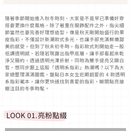
隨著季節開始進入秋冬時刻，大家是不是早已準備好穿
搭要更換什麼風格，除了著重在服飾配件之外，指尖細
節當然也要完善好理想造型，像是秋天剛開始盛行的果
皮指彩，不僅設計新潮款式多元，也讓手部充滿鮮嫩甜
美的感受，但到了秋末初冬時，指彩款式則開始走一股
低調透明感，若隱若現露出指甲底層，讓手部看起來乾
淨又簡約，透過透明光澤折射，同時為雙手提亮又顯白
皙，想同步跟上這股「透明系指彩」熱潮嗎？以下為大
家總整理滿滿圖鑑，盤點日本女生近期超愛的
4
款透明
系指彩範本，讓你更快速找到喜愛的指彩，瞬間點亮搶
眼注目的冬季時髦。
LOOK 01.
亮粉點綴