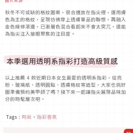
圖片來源
秋冬不可或缺的格紋圖案，很合適放在指尖裡，運用膚
色為主的格紋，呈現彷彿穿上透膚單品的聯想，再融入
金色線條滾邊，已漸層色混合看起來不會太突兀，還能
為指尖注入搶眼聚焦的注目度。
本季選用透明系指彩打造高級質感
以上推薦
4
款近期日本女生最愛的透明系指彩，從亮
粉、玻璃紙、透明圓點、透膚格紋等造型，大家也挑好
圖準備預約美甲師了嗎？接下來一起讓指尖展現品味加
分的時髦層次吧。
Tags :
時尚
、
指彩香氛