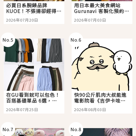
必買日系腕錶品牌
用日本最大美食網站
KUOE！不張揚卻經得起
Gurunavi 客製化預約九
時間洗鍊的經典之作五
大都市餐廳，打造專屬
2026年07月20日
2026年07月03日
選
美食體驗！
No.
5
No.
6
在GU看到就可以包色！
快90公斤肌肉大叔能進
百搭基礎單品 6選，閉
電影院看《吉伊卡哇》
眼全收也不心疼
嗎？日本重金屬樂團
2026年07月25日
2026年08月03日
「打首」會長與nagano
老師一同給出了答案
No.
7
No.
8