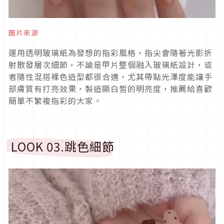
圖片來源
運用透明玻璃紙為發想的指彩風格，指尖會隨著光影折
射散發層次細節，不論是甲片整個融入玻璃紙設計，或
者隨性混搭裸色造型都很合適，尤其帶點光澤度能讓手
部膚質有打亮效果，製造顯白皙的明亮度，推薦給喜歡
簡單不繁複指彩的大家。
LOOK 03.
跳色細節