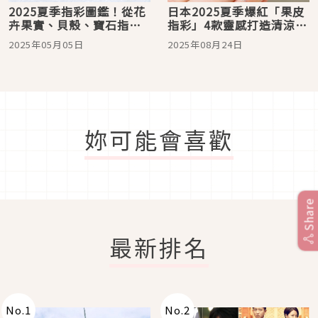
2025夏季指彩圖鑑！從花
日本2025夏季爆紅「果皮
卉果實、貝殼、寶石指彩
指彩」4款靈感打造清涼微
參考點亮沁涼繽紛的指尖
甜感
2025年05月05日
2025年08月24日
魅力
妳可能會喜歡
Share
最新排名
No.
1
No.
2