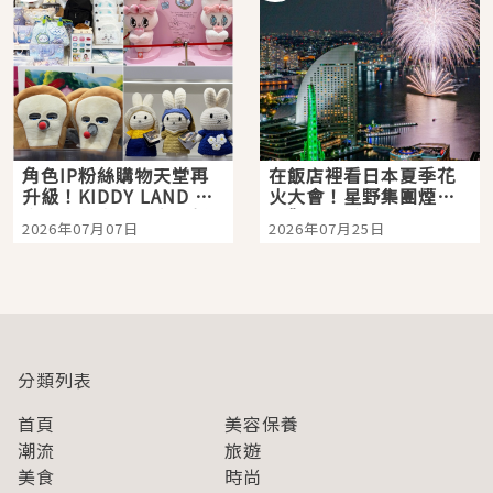
角色IP粉絲購物天堂再
在飯店裡看日本夏季花
升級！KIDDY LAND 原
火大會！星野集團煙火
宿店吉伊卡哇迎客，新
景觀飯店6選，讓你不用
2026年07月07日
2026年07月25日
開幕 OMOKADO 店3分
人擠人悠閒欣賞
即達
分類列表
首頁
美容保養
潮流
旅遊
美食
時尚