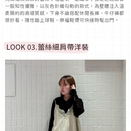
一股知性優雅，以灰色針織勾勒的款式，為整體注入溫
柔簡約的高級質感，下身不論搭配休閒長褲、牛仔褲都
很好看，隨性踏上球鞋、樂福鞋便可快速時髦出門。
LOOK 03.
蕾絲細肩帶洋裝