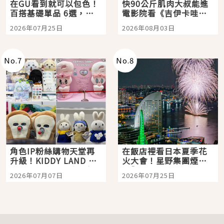
在GU看到就可以包色！
快90公斤肌肉大叔能進
百搭基礎單品 6選，閉
電影院看《吉伊卡哇》
眼全收也不心疼
嗎？日本重金屬樂團
2026年07月25日
2026年08月03日
「打首」會長與nagano
老師一同給出了答案
No.
7
No.
8
角色IP粉絲購物天堂再
在飯店裡看日本夏季花
升級！KIDDY LAND 原
火大會！星野集團煙火
宿店吉伊卡哇迎客，新
景觀飯店6選，讓你不用
2026年07月07日
2026年07月25日
開幕 OMOKADO 店3分
人擠人悠閒欣賞
即達