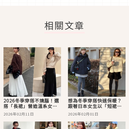
相關文章
2026冬季穿搭不燒腦！選
想為冬季穿搭快速保暖？
搭「長裙」營造溫系女子
跟著日本女生以「短裙＋
氣息
褲襪」混搭溫暖質感
2026年02月11日
2026年02月01日