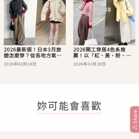
2026最新版！日本3月旅
2026開工穿搭4色系推
遊怎麼穿？從各地方氣溫
薦！以「紅、黃、粉、
解析到穿搭靈感範本，為
藍」穿出新年好運氣
2026年02月18日
2026年02月28日
出國造型營造搶眼注目的
日系時髦
妳可能會喜歡
Share