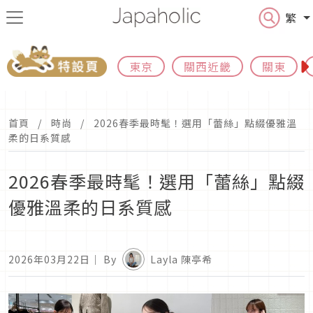
繁
東京
關西近畿
關東
首頁
時尚
2026春季最時髦！選用「蕾絲」點綴優雅溫
柔的日系質感
2026春季最時髦！選用「蕾絲」點綴
優雅溫柔的日系質感
2026年03月22日
｜ By
Layla 陳亭希