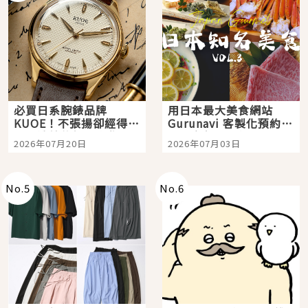
必買日系腕錶品牌
用日本最大美食網站
KUOE！不張揚卻經得起
Gurunavi 客製化預約九
時間洗鍊的經典之作五
大都市餐廳，打造專屬
2026年07月20日
2026年07月03日
選
美食體驗！
No.
5
No.
6