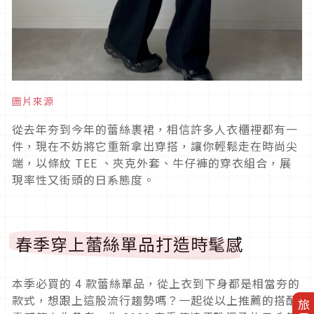
圖片來源
從去年夯到今年的蕾絲裹裙，相信許多人衣櫃裡都有一
件，現在不妨將它重新拿出穿搭，讓你輕鬆走在時尚尖
端，以條紋
TEE
、夾克外套、牛仔褲的穿衣組合，展
現率性又街頭的日系態度。
春季穿上蕾絲單品打造時髦感
本季必買的
4
款蕾絲單品，從上衣到下身都是相當夯的
款式，想跟上這股流行趨勢嗎？一起從以上推薦的搭配