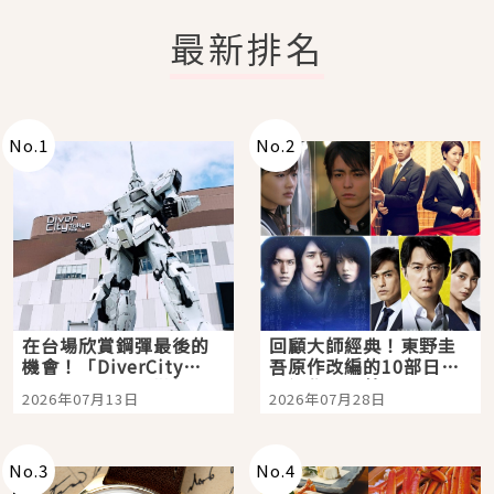
最新排名
No.
1
No.
2
在台場欣賞鋼彈最後的
回顧大師經典！東野圭
機會！「DiverCity
吾原作改編的10部日本
Tokyo Plaza」搭船、
影視作品推薦
2026年07月13日
2026年07月28日
購物、美食及夜景，一
次全體驗
No.
3
No.
4