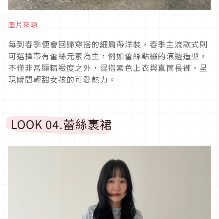
圖片來源
每到春季便會回歸穿搭的細肩帶洋裝，春季主流款式則
可選擇帶有蕾絲元素為主，例如蕾絲點綴的滾邊造型，
不僅非常顯精緻度之外，混搭素色上衣與直筒長褲，呈
現瞬間輕甜女孩的可愛魅力。
LOOK 04.
蕾絲裹裙