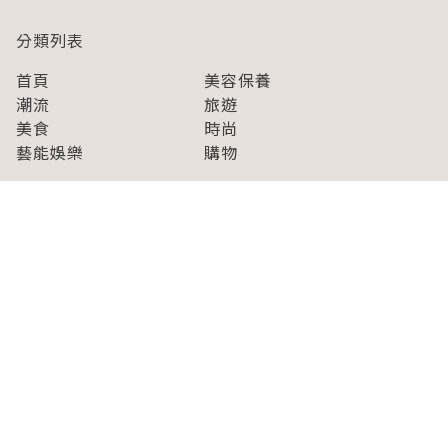
分類列表
首頁
美容保養
潮流
旅遊
美食
時尚
藝能娛樂
購物
關於Japaholic
關於我們
免責事項
寫手招募
Japaholic Girls招募
廣告、合作洽談
關鍵字列表
お問い合わせ