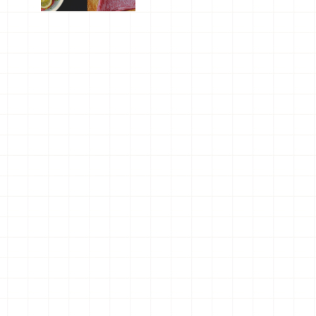
屬美食體
驗！