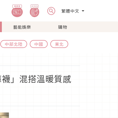
繁體中文
藝能娛樂
購物
中部北陸
中國
東北
褲襪」混搭溫暖質感