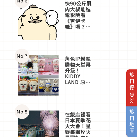
No.
6
快90公斤肌
肉大叔能進
電影院看
《吉伊卡
哇》嗎？日
本重金屬樂
團「打首」
會長與
nagano老師
一同給出了
No.
7
角色IP粉絲
答案
購物天堂再
升級！
旅日優惠券
KIDDY
LAND 原宿
店吉伊卡哇
迎客，新開
幕
OMOKADO
店3分即達
No.
8
旅日地圖
在飯店裡看
日本夏季花
火大會！星
野集團煙火