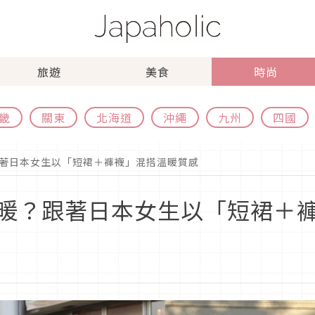
旅遊
美食
時尚
畿
關東
北海道
沖繩
九州
四國
著日本女生以「短裙＋褲襪」混搭溫暖質感
暖？跟著日本女生以「短裙＋