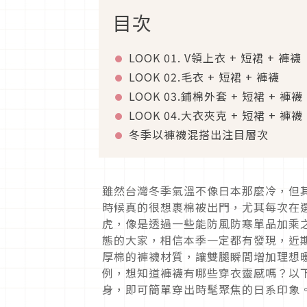
目次
LOOK 01. V
領上衣
+
短裙
+
褲襪
LOOK 02.
毛衣
+
短裙
+
褲襪
LOOK 03.
鋪棉外套
+
短裙
+
褲襪
LOOK 04.
大衣夾克
+
短裙
+
褲襪
冬季以褲襪混搭出注目層次
雖然台灣冬季氣溫不像日本那麼冷，但
時候真的很想裹棉被出門，尤其每次在
虎，像是透過一些能防風防寒單品加乘
態的大家，相信本季一定都有發現，近
厚棉的褲襪材質，讓雙腿瞬間增加理想
例，想知道褲襪有哪些穿衣靈感嗎？以
身，即可簡單穿出時髦聚焦的日系印象