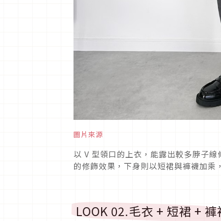
圖片來源
以
V
型領口的上衣，能露出較多脖子線
的修飾效果，下身則以短裙與褲襪加乘
LOOK 02.
毛衣
+
短裙
+
褲