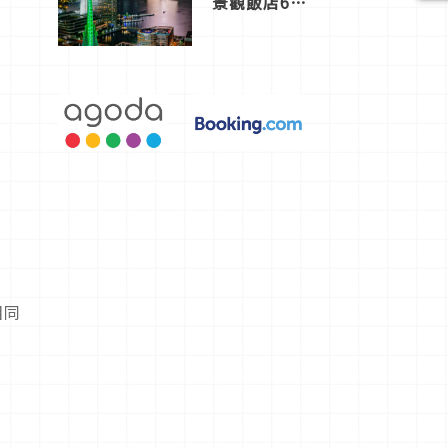
景觀飯店6
選，讓你不
用人擠人悠
閒欣賞
相同