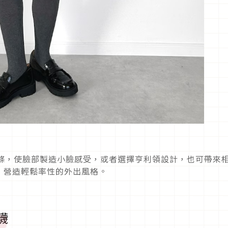
條，使臉部製造小臉感受，或者選擇亨利領設計，也可帶來
，營造輕鬆率性的外出風格。
襪