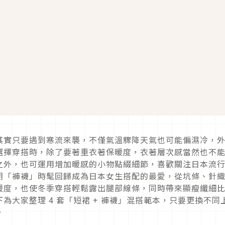
其實只要遇到寒流來襲，不僅氣溫驟降天氣也可能偏濕冷，
選擇穿搭時，除了要著重衣著保暖度，衣著層次感當然也不
之外，也可運用增加暖感的小物點綴細節，喜歡關注日本流
期「褲襪」時髦回歸成為日本女生搭配的最愛，從坑條、針
暖度，也使冬季穿搭輕鬆露出腿部線條，同時帶來顯瘦纖細
下為大家整理
4
套「短裙
+
褲襪」混搭範本，只要更換不同
。