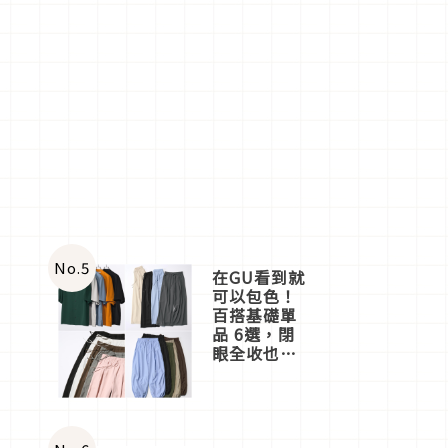
No.
5
在GU看到就
可以包色！
百搭基礎單
品 6選，閉
眼全收也不
心疼