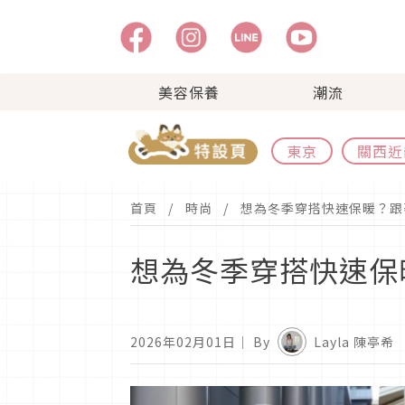
美容保養
潮流
東京
關西近
首頁
時尚
想為冬季穿搭快速保暖？跟
想為冬季穿搭快速保
2026年02月01日
｜ By
Layla 陳亭希