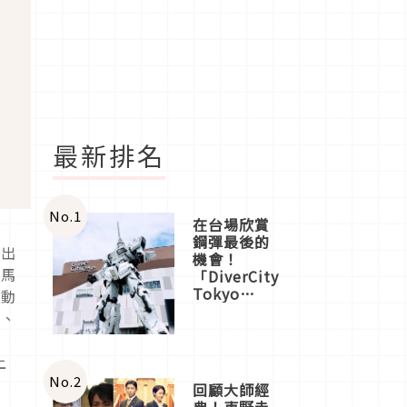
最新排名
No.
1
在台場欣賞
鋼彈最後的
外出
機會！
能馬
「DiverCity
Tokyo
行動
Plaza」搭
織、
船、購物、
比
美食及夜
上
景，一次全
體驗
No.
2
回顧大師經
典！東野圭