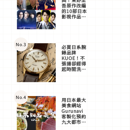
吾原作改編
的10部日本
影視作品推
薦
No.
3
必買日系腕
錶品牌
KUOE！不
張揚卻經得
起時間洗鍊
的經典之作
五選
No.
4
用日本最大
美食網站
Gurunavi
客製化預約
九大都市餐
廳，打造專