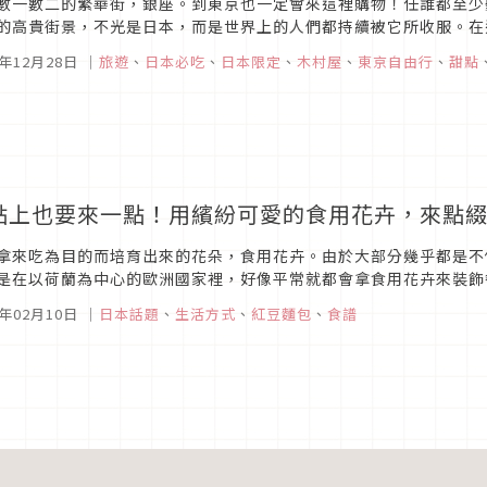
數一數二的繁華街，銀座。到東京也一定會來這裡購物！任誰都至少
的高貴街景，不光是日本，而是世界上的人們都持續被它所收服。在
餐，您曉得嗎？
6年12月28日
｜
旅遊
、
日本必吃
、
日本限定
、
木村屋
、
東京自由行
、
甜點
點上也要來一點！用繽紛可愛的食用花卉，來點
拿來吃為目的而培育出來的花朵，食用花卉。由於大部分幾乎都是不
是在以荷蘭為中心的歐洲國家裡，好像平常就都會拿食用花卉來裝飾
的甜點登場。
6年02月10日
｜
日本話題
、
生活方式
、
紅豆麵包
、
食譜