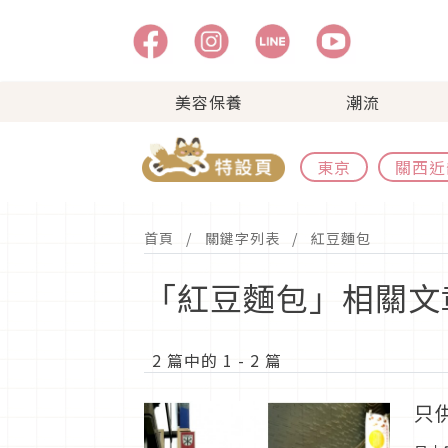
美容保養
潮流
東京
關西近
首頁
關鍵字列表
紅豆麵包
「紅豆麵包」相關文
2 篇中的 1 - 2 篇
只