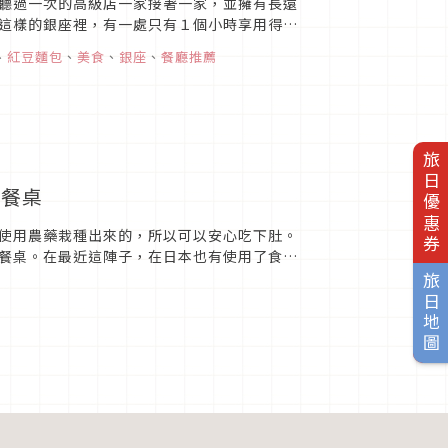
聽過一次的高級店一家接著一家，並擁有長遠
這樣的銀座裡，有一處只有１個小時享用得到
、
紅豆麵包
、
美食
、
銀座
、
餐廳推薦
旅日優惠券
綴餐桌
使用農藥栽種出來的，所以可以安心吃下肚。
餐桌。在最近這陣子，在日本也有使用了食用
旅日地圖