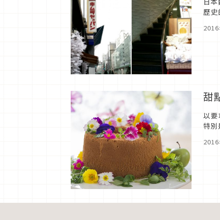
日本
歷史
的早
201
甜
以要
特別
花卉
201