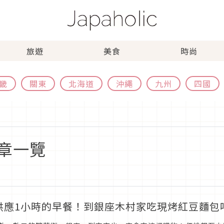
旅遊
美食
時尚
畿
關東
北海道
沖繩
九州
四國
章一覽
供應1小時的早餐！到銀座木村家吃現烤紅豆麵包