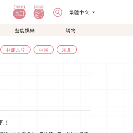
繁體中文
藝能娛樂
購物
中部北陸
中國
東北
吧！