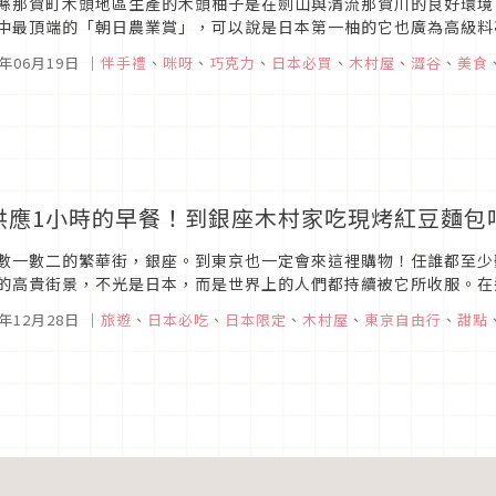
縣那賀町木頭地區生產的木頭柚子是在劍山與清流那賀川的良好環境
中最頂端的「朝日農業賞」，可以說是日本第一柚的它也廣為高級料
魅力而誕生的「KAORU-KITO YUZU-」專門店，若你是喜愛柚子與
7年06月19日
｜
伴手禮
、
咪呀
、
巧克力
、
日本必買
、
木村屋
、
澀谷
、
美食
供應1小時的早餐！到銀座木村家吃現烤紅豆麵包
數一數二的繁華街，銀座。到東京也一定會來這裡購物！任誰都至少
的高貴街景，不光是日本，而是世界上的人們都持續被它所收服。在
餐，您曉得嗎？
6年12月28日
｜
旅遊
、
日本必吃
、
日本限定
、
木村屋
、
東京自由行
、
甜點