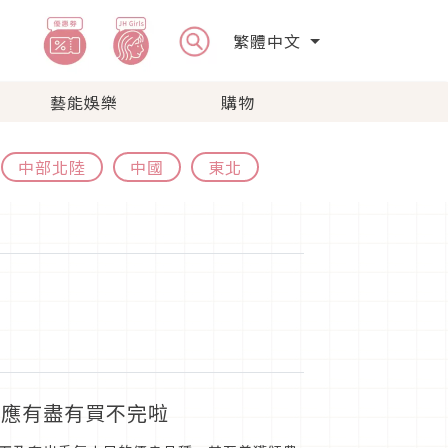
繁體中文
藝能娛樂
購物
中部北陸
中國
東北
的應有盡有買不完啦