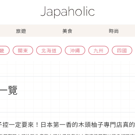
旅遊
美食
時尚
畿
關東
北海道
沖繩
九州
四國
一覽
子控一定要來！日本第一香的木頭柚子專門店真