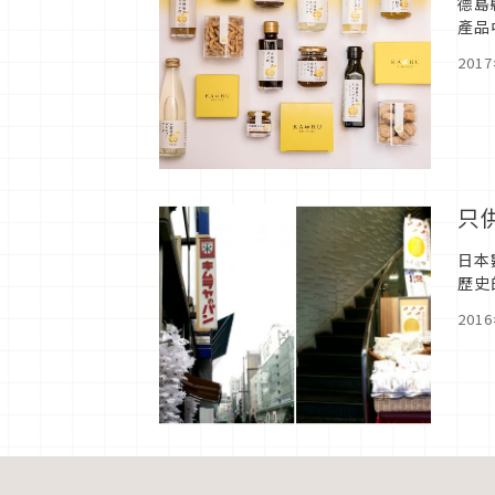
德島
產品
子的
201
只
日本
歷史
的早
201