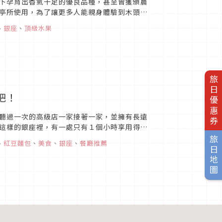
下孕育出香氣十足的優良品種，甚至曾獲頒農
亭所使用，為了讓更多人能親身體驗到木頭柚
和風滋味的朋友請...
、
銀座
、
頂級水果
旅日優惠券
吧！
聽過一次的高級店一家接著一家，並擁有長遠
這樣的銀座裡，有一處只有１個小時享用得到
旅日地圖
、
紅豆麵包
、
美食
、
銀座
、
餐廳推薦