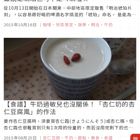
從10月13日開始在日本關東・中部地區限定販售「明治琥珀片
刻」。以容易跟好喝的啤酒名字搞混的「琥珀」命名， 是能為乾
涸的內心帶來滋潤的「大人系」牛奶咖啡。【琥珀色的牛奶咖
2015年10月16日
｜
咖啡
、
地區限定
、
娛樂
、
明治
、
牛奶
啡】「明治琥珀片刻」可以同時感受「醇厚的口感與清新的餘
韻」還享受的到「濃烈的咖啡風味與香氣」，是優質的牛奶咖
啡。以在去年秋天登場的...
【食譜】牛奶過敏兒也沒關係！「杏仁奶的杏
仁豆腐風」的作法
要作杏仁豆腐時，須要買杏仁霜(きょうにんそう)或杏仁精。但
杏仁霜也很難買到只有1次用的份量的，而若沒用完剩下的也很
難用在別的地方。所以我就想出了這個，使用我喝上癮的杏仁奶
2015年08月25日
｜
杏仁豆腐
、
牛奶
、
甜點
、
美食
、
食譜