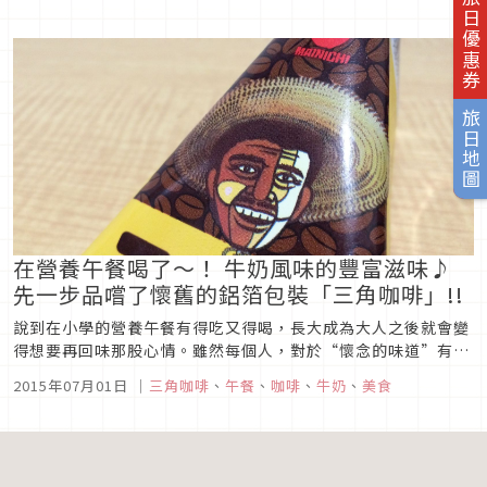
旅日優惠券
來作的杏仁豆腐。因為有那種將杏仁精加進牛奶的杏仁豆腐食
譜，所以我想說若將杏仁奶弄成果凍狀不就會變得像杏仁豆腐
嗎？這樣。雖然實際上不...
旅日地圖
在營養午餐喝了〜！ 牛奶風味的豐富滋味♪
先一步品嚐了懷舊的鋁箔包裝「三角咖啡」!!
說到在小學的營養午餐有得吃又得喝，長大成為大人之後就會變
得想要再回味那股心情。雖然每個人，對於“懷念的味道”有著
許多不一樣的感覺， 而對於身為三十世代熟女記者的我而言「炸
2015年07月01日
｜
三角咖啡
、
午餐
、
咖啡
、
牛奶
、
美食
麵包」跟「調味乳」的記憶還鮮明著。回歸正題，6月30日
（二）在LAWSON， 懷舊的人會很懷念的「三角咖啡」將開始
限定發售。記者在...