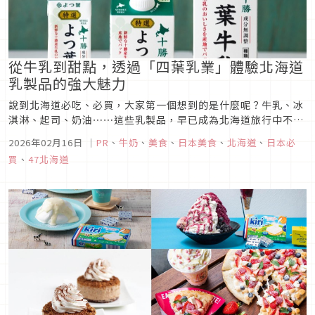
從牛乳到甜點，透過「四葉乳業」體驗北海道
乳製品的強大魅力
說到北海道必吃、必買，大家第一個想到的是什麼呢？牛乳、冰
淇淋、起司、奶油⋯⋯這些乳製品，早已成為北海道旅行中不可
或缺的關鍵字。在日本眾多乳製品品牌之中，四葉乳業被許多日
2026年02月16日
｜
PR
、
牛奶
、
美食
、
日本美食
、
北海道
、
日本必
本人視為「提供高品質牛乳與乳製品的可靠品牌」。
買
、
47北海道