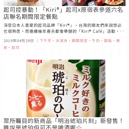
起司控暴動！「Kiri®」起司x原宿表參道六名
店聯名期間限定餐點
深受日本人喜愛的起司品牌「Kiri®」，台灣的朋友們來說想必
也很熟悉。而連續幾年春天都會舉辦的「Kiri® Café」活動，今
年也不例外再度盛大展開。這次甚至擴大合作範圍，與臨近的原
2019年04月29日
｜
下午茶
、
冰淇淋
、
期間限定
、
牛奶
、
甜點
、
美
宿、表參道上的六家人氣店鋪聯手打造出十種特別菜單，只在
食
、
起司
2019年4月23日～5月19日這段時間裡期間限定提供，身為起
司...
眾所矚目的新商品「明治琥珀片刻」新發售！
雖說是琥珀但可不是啤酒喔☆