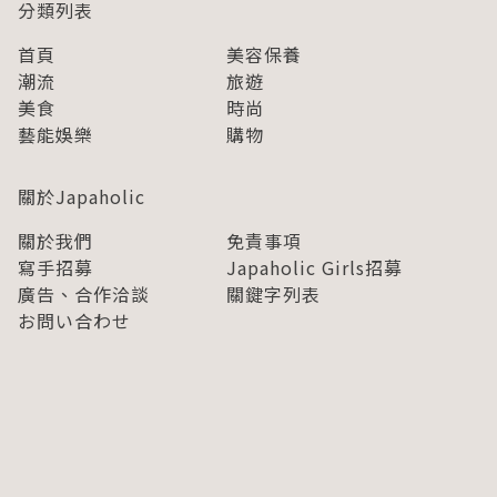
分類列表
首頁
美容保養
潮流
旅遊
美食
時尚
藝能娛樂
購物
關於Japaholic
關於我們
免責事項
寫手招募
Japaholic Girls招募
廣告、合作洽談
關鍵字列表
お問い合わせ