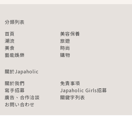
分類列表
首頁
美容保養
潮流
旅遊
美食
時尚
藝能娛樂
購物
關於Japaholic
關於我們
免責事項
寫手招募
Japaholic Girls招募
廣告、合作洽談
關鍵字列表
お問い合わせ