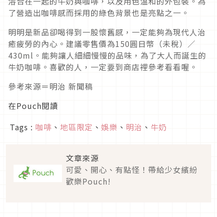
溶合在一起的牛奶與咖啡，以及用色溫和的外包裝。為
了營造出咖啡感而採用的綠色背景也是亮點之一。
明明是新品卻喝得到一股懷舊感，一定能夠為現代人治
癒疲勞的內心。建議零售價為150圓日幣（未稅）／
430ml。能夠讓人細細慢慢的品味，為了大人而誕生的
牛奶咖啡。喜歡的人，一定要到商店裡參考看看喔。
參考來源＝明治 新聞稿
在Pouch閱讀
Tags :
咖啡
、
地區限定
、
娛樂
、
明治
、
牛奶
文章來源
可愛、開心、有點怪！帶給少女繽紛
歡樂Pouch!