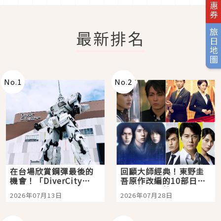
最新排名
旅日地圖
No.
1
No.
2
在台場欣賞鋼彈最後的
回顧大師經典！東野圭
機會！「DiverCity
吾原作改編的10部日本
Tokyo Plaza」搭船、
影視作品推薦
2026年07月13日
2026年07月28日
購物、美食及夜景，一
次全體驗