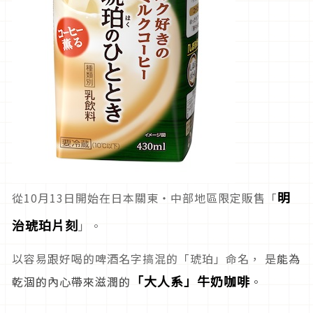
明
從10月13日開始在日本關東・中部地區限定販售「
治琥珀片刻
」。
以容易跟好喝的啤酒名字搞混的「琥珀」命名， 是
能為
「大人系」牛奶咖啡
乾涸的內心帶來滋潤的
。