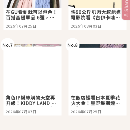
Share
在GU看到就可以包色！
快90公斤肌肉大叔能進
百搭基礎單品 6選，閉
電影院看《吉伊卡哇》
眼全收也不心疼
嗎？日本重金屬樂團
2026年07月25日
2026年08月03日
「打首」會長與nagano
老師一同給出了答案
No.
7
No.
8
角色IP粉絲購物天堂再
在飯店裡看日本夏季花
升級！KIDDY LAND 原
火大會！星野集團煙火
宿店吉伊卡哇迎客，新
景觀飯店6選，讓你不用
2026年07月07日
2026年07月25日
開幕 OMOKADO 店3分
人擠人悠閒欣賞
即達