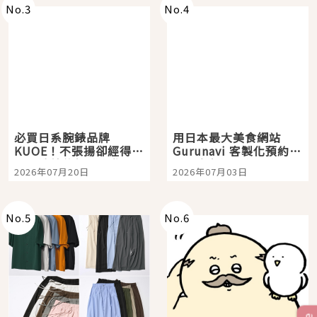
No.
3
No.
4
必買日系腕錶品牌
用日本最大美食網站
KUOE！不張揚卻經得起
Gurunavi 客製化預約九
時間洗鍊的經典之作五
大都市餐廳，打造專屬
2026年07月20日
2026年07月03日
選
美食體驗！
No.
5
No.
6