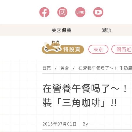
美容保養
潮流
東京
關西近
首頁
美食
在營養午餐喝了〜！ 牛奶風
在營養午餐喝了〜！
裝「三角咖啡」!!
2015年07月01日
｜ By