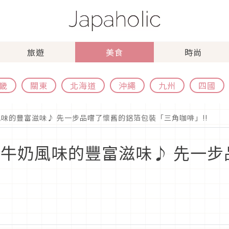
旅遊
美食
時尚
畿
關東
北海道
沖繩
九州
四國
味的豐富滋味♪ 先一步品嚐了懷舊的鋁箔包裝「三角咖啡」!!
 牛奶風味的豐富滋味♪ 先一