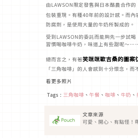
由LAWSON限定發售與日本酪農合作
包裝重現。有種40年前的設計感。而內
防腐劑，是使用大量的牛奶所製成的。
受到LAWSON的委託而能夠先一步試
習慣喝咖啡牛奶，味道上有些甜呢～…
笑咪咪歐吉桑的圖案
總而言之，有著
「三角咖啡」的人會感到十分懷念，而
看更多照片
Tags :
三角咖啡
、
午餐
、
咖啡
、
牛奶
、
文章來源
可愛、開心、有點怪！帶