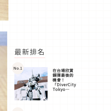
最新排名
No.
1
在台場欣賞
鋼彈最後的
機會！
「DiverCity
Tokyo
Plaza」搭
船、購物、
美食及夜
景，一次全