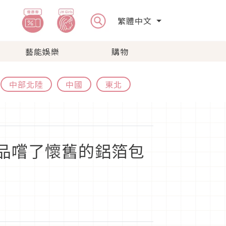
繁體中文
藝能娛樂
購物
中部北陸
中國
東北
步品嚐了懷舊的鋁箔包