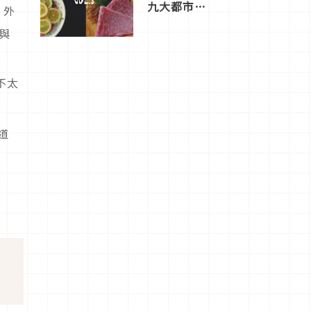
九大都市餐
」外
廳，打造專
屬美食體
與
驗！
不太
。
道
？