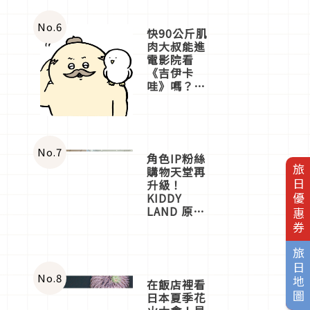
No.
6
快90公斤肌
肉大叔能進
電影院看
《吉伊卡
哇》嗎？日
本重金屬樂
團「打首」
會長與
nagano老師
一同給出了
No.
7
角色IP粉絲
答案
旅日優惠券
購物天堂再
升級！
KIDDY
LAND 原宿
店吉伊卡哇
迎客，新開
幕
旅日地圖
OMOKADO
店3分即達
No.
8
在飯店裡看
日本夏季花