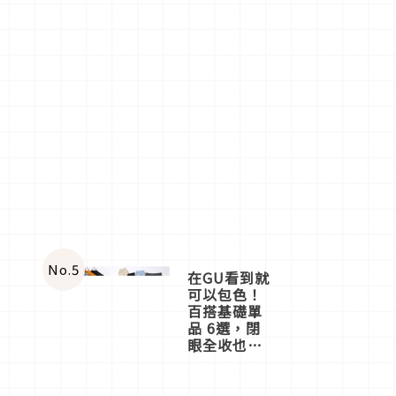
No.
5
在GU看到就
可以包色！
百搭基礎單
品 6選，閉
眼全收也不
心疼