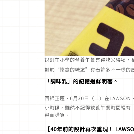
說到在小學的營養午餐有得吃又得喝，
對於“懷念的味道”有著許多不一樣的
「調味乳」的記憶還鮮明著。
回歸正題，6月30日（二）在LAWSO
小時候，雖然不記得飲養午餐時間裡有
容而購買。
【40年前的設計再次重現！ LAWS