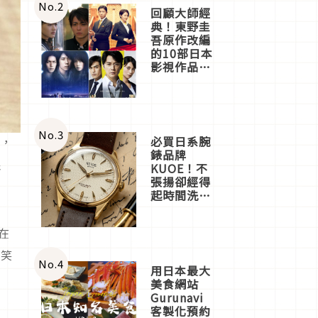
體驗
No.
2
回顧大師經
典！東野圭
吾原作改編
的10部日本
影視作品推
薦
No.
3
人，
必買日系腕
錶品牌
跟
KUOE！不
張揚卻經得
起時間洗鍊
的經典之作
五選
在
的笑
No.
4
用日本最大
美食網站
Gurunavi
客製化預約