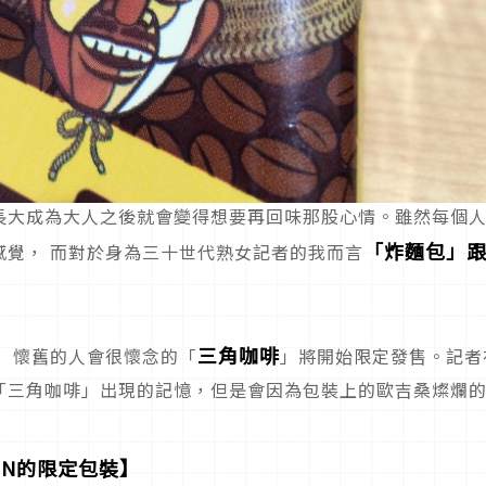
長大成為大人之後就會變得想要再回味那股心情。雖然每個
「炸麵包」
感覺， 而對於身為三十世代熟女記者的我而言
三角咖啡
N， 懷舊的人會很懷念的「
」將開始限定發售。記者
「三角咖啡」出現的記憶，但是會因為包裝上的歐吉桑燦爛
ON的限定包裝】