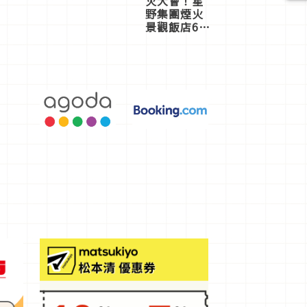
火大會！星
野集團煙火
景觀飯店6
選，讓你不
用人擠人悠
閒欣賞