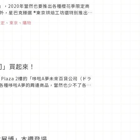
」，2020年當然也要推出各種櫻花季限定商
外，星巴克臻選 ®東京烘焙工坊還特別推出了
選 ® 東京烘焙...
限定
、
東京
、
購物
司」買起來！
 Plaza 2樓的「哆啦A夢未來百貨公司（ドラ
各種哆啦A夢的周邊商品，當然也少不了各種
...
本屋博」本週登場