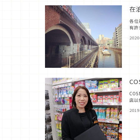
在
各位
有許
壇大
202
C
CO
店以
有在
201