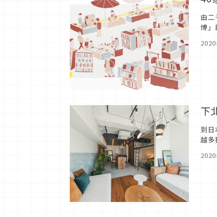
由二
博」
讓大
202
下北
到日
越多
202