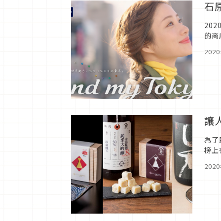
石
20
的商
帶大
202
讓
為了
榜上
外，
202