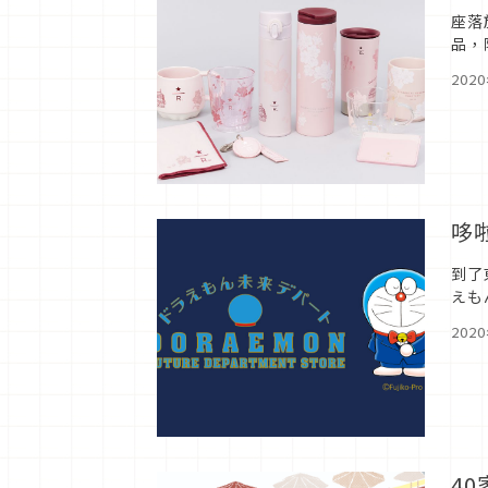
座落
品，
只有
202
哆
到了
えも
只有
202
4