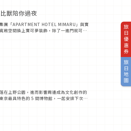
卡比獸陪你過夜
PARTMENT HOTEL MIMARU」與寶
旅日優惠券
寬敞空間換上寶可夢裝飾，除了一進門就可以
專屬入住禮...
旅日地圖
落在上野公園，進而影響周邊成為文化創作的
京最具特色的 5 間博物館，一起安排下次到
2年創建，是日本...