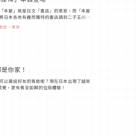
「本屋」就是日文「書店」的意思，而「本屋
將日本各地有趣而獨特的書店請到二子玉川，
笑藝人兼直木賞作家又吉直...
限定
、
東京
寓都是你家！
可以廣結好友的青旅呢？現在日本出現了越來
活的感覺，更有賓至如歸的住宿體驗！