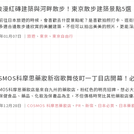
浪漫紅磚建築與河畔散步！東京散步建築景點5選
前往日本旅遊的時候，會喜歡去什麼景點呢？是喜歡拍照打卡、逛街
多適合邊散步邊欣賞的美麗建築，不但可以拍出美美的照片，更能深
樓如果你非常喜歡玻璃帷幕建築的話，絕對不能錯過位於東京車站附近
0年01月07日
｜
旅遊
、
東京
、
東京自由行
OSMOS科摩思藥妝新宿歌舞伎町一丁目店開幕！
SMOS科摩思藥妝店是來自九州的藥妝店，粉紅色的明亮招牌，想必大
保健食品、藥品、化妝及保養品為主，不但價格時常比其他藥妝店優
COSMOS科摩思藥妝店才能買到的獨家高級化妝保養品呢！之前為大家介
9年12月28日
｜
COSMOS 科摩思藥妝店
、
PR
、
新宿
、
日本必買
、
日本藥