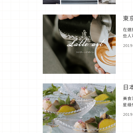
東
在選
些人
Ja
201
日
美食
星級
在這
201