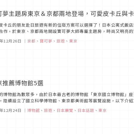
可夢主題房東京＆京都兩地登場，可愛皮卡丘與
皮卡丘的朋友赴日旅遊有新的住宿方案可以選擇了！日本公寓式飯店集團「A
合作，於東京、京都兩地開設寶可夢大師專屬主題房，時尚又明亮的
大大的卡比獸迎接自己，房間附設的廚房備有限定餐具，住戶還能得到
9年12月26日
｜
京都
、
寶可夢
、
旅遊
、
東京
京推薦博物館5選
的博物館為數眾多，由於日本最古老的博物館「東京國立博物館」座
，陸續設立了國立科學博物館、東京都美術館等展覽設施，以下介紹東
旅遊的參觀行程吧！1. 東京國立博物館圖片來源東京國立博物館於187
9年12月24日
｜
博物館
、
旅遊
、
日本展覽
、
日本話題
、
東京