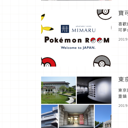
寶
喜歡
可夢
看到
201
東
東京
重鎮
日本
201