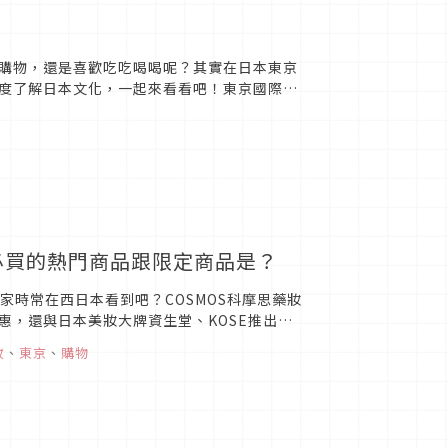
購物，還是喜歡吃吃喝喝呢？其實在日本東京
度了解日本文化，一起來看看吧！東京國際論
的東京國際論壇大樓，是由美...
必買的熱門商品跟限定商品是？
家時常在西日本看到吧？COSMOS科摩思藥妝
惠，還與日本美妝大牌資生堂、KOSE推出只
紹過COS...
妝
、
東京
、
購物