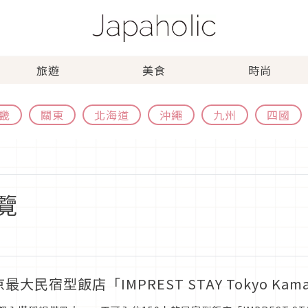
旅遊
美食
時尚
畿
關東
北海道
沖繩
九州
四國
覽
最大民宿型飯店「IMPREST STAY Tokyo Ka