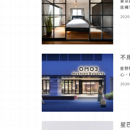
東京
坐擁
STA
202
不
星野
心、
自己
202
星