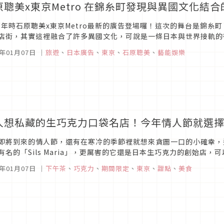
原聰美x東京Metro 在錦糸町發現與異國文化結
20年時石原聰美x東京Metro最新的廣告登場囉！這次的舞台是錦
店街，其實這裡融合了許多異國文化，可說是一條日本與世界接軌的街
家一起搭地鐵來發現錦糸町的魅力，透過在街道上實地探訪特色店家，
0年01月07日
｜
旅遊
、
日本廣告
、
東京
、
石原聰美
、
藝能娛樂
人想私藏的生巧克力口袋名店！今年情人節就選擇「Si
即將到來的情人節，還有在寒冷的季節裡就想來貪圖一口的小確幸，
有名的「Sils Maria」，更厲害的它還是日本生巧克力的創始店
甜點、冰品甚至是飲料選擇都很豐富，熱愛巧克力的你一定不會想錯過
0年01月07日
｜
下午茶
、
巧克力
、
期間限定
、
東京
、
甜點
、
美食