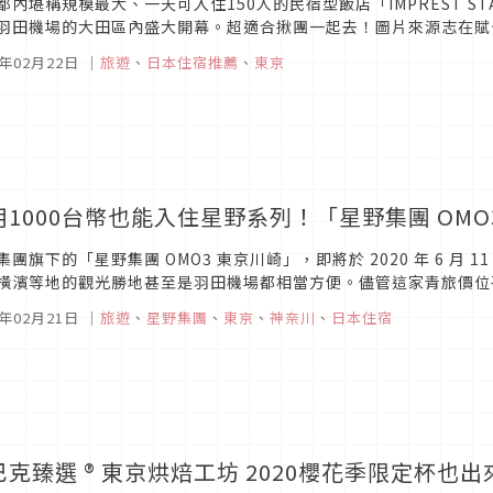
都內堪稱規模最大、一天可入住150人的民宿型飯店「IMPREST STAY 
羽田機場的大田區內盛大開幕。超適合揪團一起去！圖片來源志在賦予老
Y Tokyo Kamata」的是一間志在給予老...
0年02月22日
｜
旅遊
、
日本住宿推薦
、
東京
用1000台幣也能入住星野系列！「星野集團 OM
集團旗下的「星野集團 OMO3 東京川崎」，即將於 2020 年 6 月
橫濱等地的觀光勝地甚至是羽田機場都相當方便。儘管這家青旅價位
需求的房型，並享受可充分感受川崎街區深度魅力的服務，從都市觀光客
0年02月21日
｜
旅遊
、
星野集團
、
東京
、
神奈川
、
日本住宿
巴克臻選 ® 東京烘焙工坊 2020櫻花季限定杯也