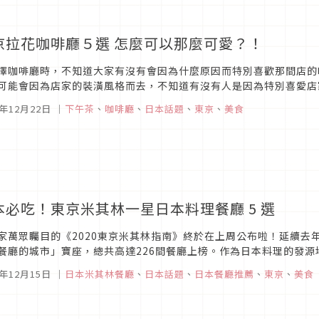
京拉花咖啡廳５選 怎麼可以那麼可愛？！
擇咖啡廳時，不知道大家有沒有會因為什麼原因而特別喜歡那間店的
可能會因為店家的裝潢風格而去，不知道有沒有人是因為特別喜愛店
paholic編輯部這邊特別精選了５間在東京當地具有特色的拉花咖啡廳
9年12月22日
｜
下午茶
、
咖啡廳
、
日本話題
、
東京
、
美食
本必吃！東京米其林一星日本料理餐廳 5 選
家萬眾矚目的《2020東京米其林指南》終於在上周公布啦！延續去
餐廳的城市」寶座，總共高達226間餐廳上榜。作為日本料理的發
麼高競爭的環境下獲得星級餐廳的殊榮真的是非常不容易。今年度獲得一
9年12月15日
｜
日本米其林餐廳
、
日本話題
、
日本餐廳推薦
、
東京
、
美食