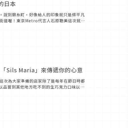
合的日本
糸町。說到錦糸町，好像給人的印象就只是條平凡
道喔！東京Metro代言人石原聰美這次就要
感受世界各國的...
ls Maria」來傳遞你的心意
這次為大家準備的店家除了是每年在節日時都
，可以品嘗到其他地方吃不到的生巧克力口味以
這家連日本人都想私...