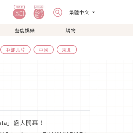
繁體中文
藝能娛樂
購物
中部北陸
中國
東北
mata」盛大開幕！