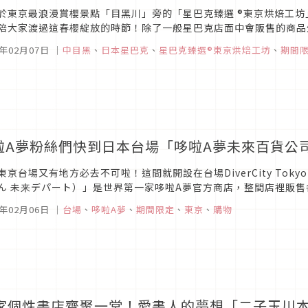
於東京最浪漫賞櫻景點「目黑川」旁的「星巴克臻選 ®東京烘焙工坊
陪大家渡過這春櫻綻放的時節！除了一般星巴克店面中會販售的商品
在這裡才能購買得到的餐點、飲品及商品喔，趕快來先睹為快吧！星巴克臻
0年02月07日
｜
中目黑
、
日本星巴克
、
星巴克臻選®東京烘焙工坊
、
期間
啦A夢粉絲們快到日本台場「哆啦A夢未來百貨公
東京台場又有地方必去不可啦！這間就開設在台場DiverCity Tokyo
ん 未来デパート）」是世界第一家哆啦A夢官方商店，整間店裡販售
在這裡才買得到的限定商品，身為一個哆啦A夢迷又多了一個必去朝聖的
0年02月06日
｜
台場
、
哆啦A夢
、
期間限定
、
東京
、
購物
0家個性書店齊聚一堂！愛書人的夢想「二子玉川