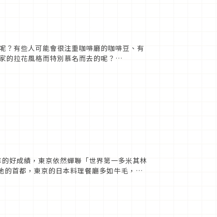
呢？有些人可能會很注重咖啡廳的咖啡豆、有
家的拉花風格而特別慕名而去的呢？
介紹給大家，就讓我們一起來看...
年的好成績，東京依然蟬聯「世界第一多米其林
源地的首都，東京的日本料理餐廳多如牛毛，想
星的167家餐廳中...