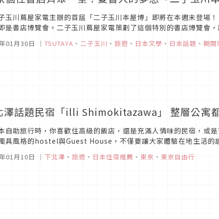
子玉川蔦屋家電主辦的首屆「二子玉川本屋博」即將在本週末登場！
即是書店博覽會。二子玉川蔦屋家電策劃了這個特別的書店博覽會，
家可以一次看到40家書店特色。更特別舉辦媒體記者會，特別邀請到搞
0年01月30日
｜
TSUTAYA
、
二子玉川
、
旅遊
、
日本文學
、
日本話題
、
期間
澤話題民宿「illi Shimokitazawa」 整層公
本自助旅行時，你喜歡住高級的飯店，還是充滿人情味的民宿，或是
獨具風格的hostel與Guest House，不僅要讓大家體驗在地生
0年01月10日
｜
下北澤
、
旅遊
、
日本住宿推薦
、
東京
、
東京自由行