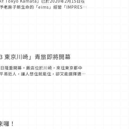
Tokyo Kamata」已於2020年2月15日在
房子新生命的「eims」經營「IMPREST
O3 東京川崎」青旅即將開幕
 11 日隆重開幕。飯店位於川崎，來往東京都中
平易近人，讓人想住就能住，卻又能選擇適合
的角度...
出來囉！