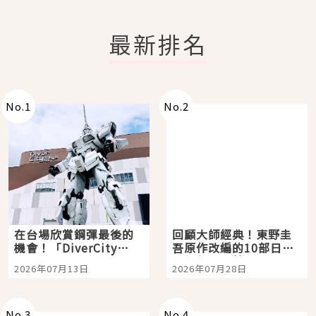
最新排名
No.
1
No.
2
在台場欣賞鋼彈最後的
回顧大師經典！東野圭
機會！「DiverCity
吾原作改編的10部日本
Tokyo Plaza」搭船、
影視作品推薦
2026年07月13日
2026年07月28日
購物、美食及夜景，一
次全體驗
No.
3
No.
4