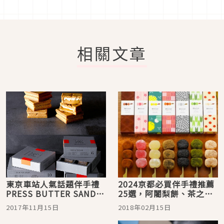
相關文章
東京車站人氣話題伴手禮
2024京都必買伴手禮推薦
PRESS BUTTER SAND
25選，阿闍梨餅、茶之菓
也在晴空塔隆重登場囉！
等知名京都和菓子千萬別
2017年11月15日
2018年02月15日
錯過