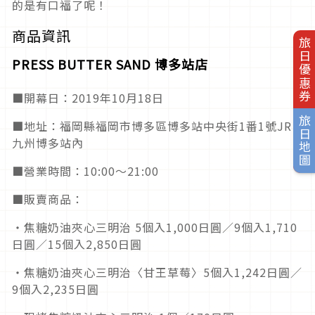
的是有口福了呢！
商品資訊
旅日優惠券
PRESS BUTTER SAND 博多站店
■開幕日：2019年10月18日
旅日地圖
■地址：福岡縣福岡市博多區博多站中央街1番1號JR
九州博多站內
■營業時間：10:00～21:00
■販賣商品：
・焦糖奶油夾心三明治 5個入1,000日圓／9個入1,710
日圓／15個入2,850日圓
・焦糖奶油夾心三明治〈甘王草莓〉5個入1,242日圓／
9個入2,235日圓