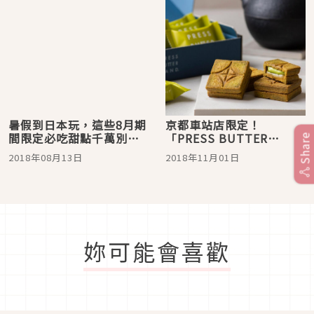
暑假到日本玩，這些8月期
京都車站店限定！
間限定必吃甜點千萬別錯
「PRESS BUTTER
Share
過！
SAND」帶著京風抹茶口味
2018年08月13日
2018年11月01日
清新登場
妳可能會喜歡