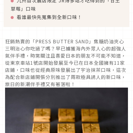
九州首次展店限定 JR博多站才吃得到的「甘王
草莓」口味
看誰最快先蒐集到全新口味！
狂銷熱賣的「PRESS BUTTER SAND」焦糖奶油夾心
三明治心你吃過了嗎？早已擄獲海內外眾人心的超強人
氣伴手禮，時常關注且喜愛日本的朋友不可能不知道，
從東京車站1號店開始發展至今已在日本全國擁有11家
店鋪，口味也從經典原味發展出了宇治抹茶口味，這次
為配合新店鋪開張分別推出了兩款極具誘人的新口味，
旅日的新潮伴手禮又有著落啦！