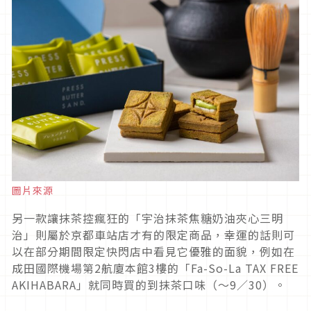
圖片來源
另一款讓抹茶控瘋狂的「宇治抹茶焦糖奶油夾心三明
治」則屬於京都車站店才有的限定商品，幸運的話則可
以在部分期間限定快閃店中看見它優雅的面貌，例如在
成田國際機場第2航廈本館3樓的「Fa-So-La TAX FREE
AKIHABARA」就同時買的到抹茶口味（～9／30）。