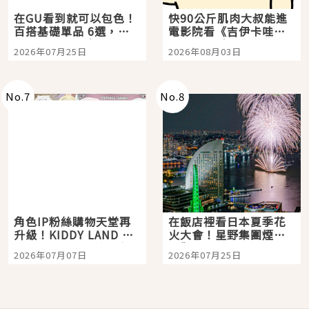
在GU看到就可以包色！
快90公斤肌肉大叔能進
百搭基礎單品 6選，閉
電影院看《吉伊卡哇》
眼全收也不心疼
嗎？日本重金屬樂團
2026年07月25日
2026年08月03日
「打首」會長與nagano
老師一同給出了答案
No.
7
No.
8
角色IP粉絲購物天堂再
在飯店裡看日本夏季花
升級！KIDDY LAND 原
火大會！星野集團煙火
宿店吉伊卡哇迎客，新
景觀飯店6選，讓你不用
2026年07月07日
2026年07月25日
開幕 OMOKADO 店3分
人擠人悠閒欣賞
即達