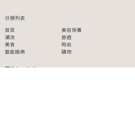
分類列表
首頁
美容保養
潮流
旅遊
美食
時尚
藝能娛樂
購物
關於Japaholic
關於我們
免責事項
寫手招募
Japaholic Girls招募
廣告、合作洽談
關鍵字列表
お問い合わせ