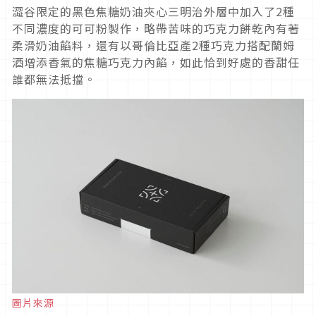
澀谷限定的黑色焦糖奶油夾心三明治外層中加入了2種
不同濃度的可可粉製作，略帶苦味的巧克力餅乾內有著
柔滑奶油餡料，還有以哥倫比亞產2種巧克力搭配蘭姆
酒增添香氣的焦糖巧克力內餡，如此恰到好處的香甜任
誰都無法抵擋。
圖片來源