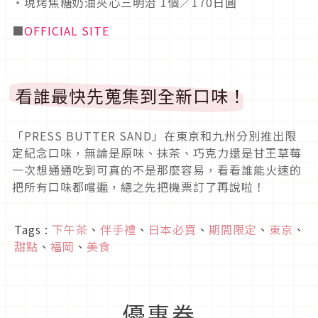
・現烤焦糖奶油夾心三明治 1個／170日圓
■
OFFICIAL SITE
看誰最快先蒐集到全新口味！
「PRESS BUTTER SAND」在東京和九州分別推出限
定紀念口味，無論是原味、抹茶、巧克力還是甘王草莓
一次想通通吃到可真的不是那麼容易，看看誰能火速的
把所有口味都嚐遍，總之先把機票訂了再說啦！
Tags :
下午茶
、
伴手禮
、
日本必買
、
期間限定
、
東京
、
甜點
、
福岡
、
美食
優惠券