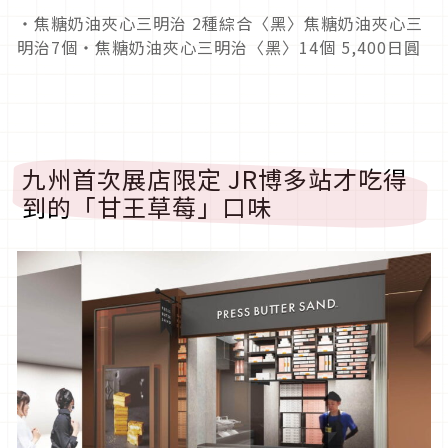
・焦糖奶油夾心三明治 2種綜合〈黑〉焦糖奶油夾心三
明治7個・焦糖奶油夾心三明治〈黑〉14個 5,400日圓
九州首次展店限定 JR博多站才吃得
到的「甘王草莓」口味