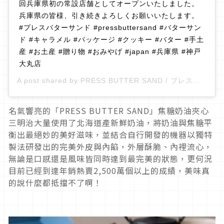
回兵庫県初の常設店舗としてオープンいたしました。
兵庫県の皆様、引き続きよろしくお願いいたします。
#プレスバターサンド #pressbuttersand #バターサン
ド #キャラメル #パッケージ #クッキー #バター #手土
産 #お土産 #贈り物 #おみやげ #japan #兵庫県 #神戸
大丸店
A post shared by
PRESS BUTTER SAND / プレスバターサンド
名氣響亮的「PRESS BUTTER SAND」焦糖奶油夾心
三明治大量使用了北海道產新鮮奶油，將奶油與焦糖平
衡出最絕妙的美好滋味，並結合自行開發的機器以獨特
製法研發出的完美外皮與內餡，外層酥脆、內裡流心，
無論是口感還是風味皆同時達到最完美的狀態，更何況
目前已經到達年銷熱賣2,500萬個以上的成績，美味真
的說什麼都抵擋不了啊！