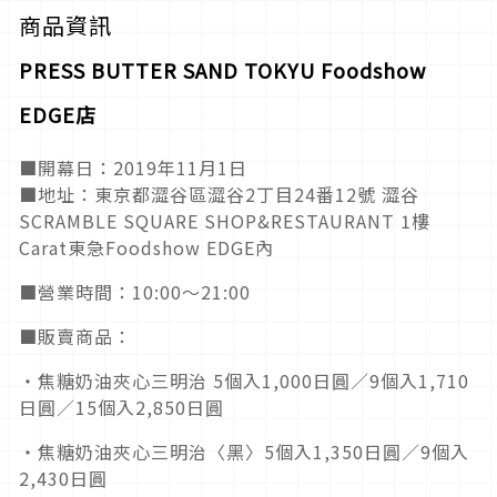
商品資訊
PRESS BUTTER SAND TOKYU Foodshow
EDGE店
■開幕日：2019年11月1日
■地址：東京都澀谷區澀谷2丁目24番12號 澀谷
SCRAMBLE SQUARE SHOP&RESTAURANT 1樓
Carat東急Foodshow EDGE內
■營業時間：10:00～21:00
■販賣商品：
・焦糖奶油夾心三明治 5個入1,000日圓／9個入1,710
日圓／15個入2,850日圓
・焦糖奶油夾心三明治〈黑〉5個入1,350日圓／9個入
2,430日圓