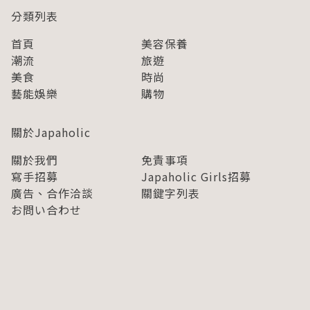
分類列表
首頁
美容保養
潮流
旅遊
美食
時尚
藝能娛樂
購物
關於Japaholic
關於我們
免責事項
寫手招募
Japaholic Girls招募
廣告、合作洽談
關鍵字列表
お問い合わせ