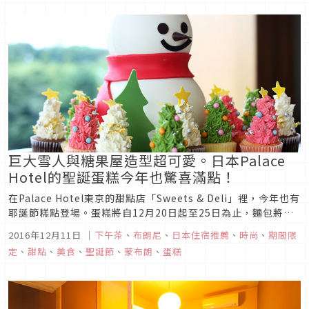
巨大雪人與糖果屋造型超可愛。日本Palace
Hotel的聖誕蛋糕今年也驚喜滿點！
在Palace Hotel東京的甜點店「Sweets & Deli」裡，今年也有
耶誕節糕點登場。蛋糕將自12月20日起至25日為止，麵包將自
12月1日起至25日為止，進行限期販售。
2016年12月11日
｜
下午茶
、
布朗尼
、
日本住宿推薦
、
時尚
、
期間限
定
、
甜點
、
美食
、
聖誕節
、
蒙布朗
、
蛋糕