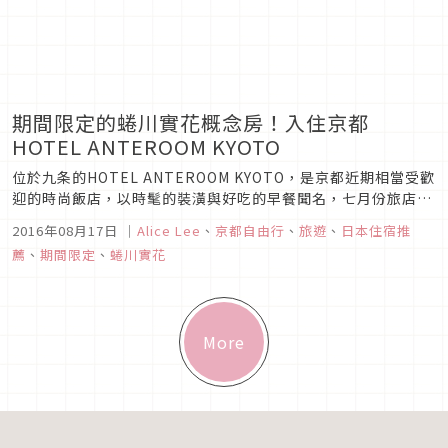
期間限定的蜷川實花概念房！入住京都
HOTEL ANTEROOM KYOTO
位於九条的HOTEL ANTEROOM KYOTO，是京都近期相當受歡
迎的時尚飯店，以時髦的裝潢與好吃的早餐聞名，七月份旅店新
增加了67間房間重新開幕，並企劃了8間與藝術家合作的概念房
2016年08月17日
｜
Alice Lee
、
京都自由行
、
旅遊
、
日本住宿推
間，概念房間內除了室內設計由藝術家操刀，房間內還真實的展
薦
、
期間限定
、
蜷川實花
出了這些藝術家的作品。
More