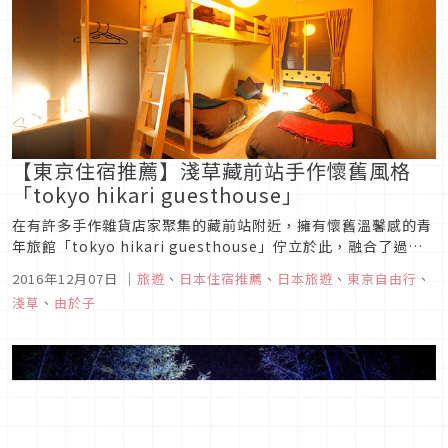
【東京住宿推薦】淺草藏前站手作懷舊風格
「tokyo hikari guesthouse」
在有許多手作雜貨店家聚集的藏前站附近，擁有懷舊溫馨感的青
年旅館「tokyo hikari guesthouse」佇立於此，融合了過去
與現代的空間概念，是間充滿手作可愛風格又很有人情味的特色
2016年12月07日
｜
旅遊
、
日本住宿推薦
、
日本旅遊
、
東京自由行
、
旅館呢！
淺草
、
由於子