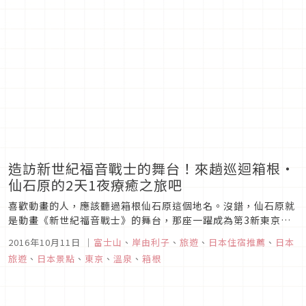
造訪新世紀福音戰士的舞台！來趟巡迴箱根・
仙石原的2天1夜療癒之旅吧
喜歡動畫的人，應該聽過箱根仙石原這個地名。沒錯，仙石原就
是動畫《新世紀福音戰士》的舞台，那座一躍成為第3新東京市
的著名城鎮。當然，第3新東京市只是存在於虛擬世界的名字，
2016年10月11日
｜
富士山
、
岸由利子
、
旅遊
、
日本住宿推薦
、
日本
實際的仙石原是一座類似温泉鄉的箱根，充滿老字號高級旅館和
旅遊
、
日本景點
、
東京
、
溫泉
、
箱根
日本料理店的優美城鎮。