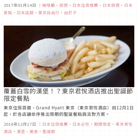
及谷中一帶，保留了懷舊下町氛圍，傳統寺廟與商店街並存，在
2017年01月14日
｜
咖啡廳
、
旅遊
、
日本住宿推薦
、
日本旅遊
、
日本
這之中有一間獨特的旅館「hanare」，翻修自有50年歷史的木
景點
、
日本話題
、
東京自由行
、
由於子
造民宅，擁有咖啡廳、展覽空間、旅館的複合式空間在寧靜街角
佇立著。
覆蓋白雪的漢堡！？東京君悅酒店推出聖誕節
限定餐點
東京住宿首選，Grand Hyatt 東京（東京君悅酒店）自12月1日
起，於各店舖依序推出限期的聖誕餐點與派對方案。
2016年12月17日
｜
日本住宿推薦
、
日本必吃
、
期間限定
、
東京君悅
酒店
、
漢堡
、
美食
、
聖誕節