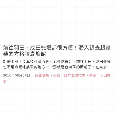
前往羽田、成田機場都很方便！潛入調查超豪
華的方格膠囊旅館
距離上野、淺草和秋葉原等人氣景點很近，前往羽田、成田機場
也不用麻煩地換車的地方……那就是台東區的藏前了！在東京觀
光時幾乎不會選擇住在藏前，不過出差時住這裡的話交通可是十
2016年08月24日
｜
成田機場
、
旅遊
、
日本住宿推薦
、
東京
、
羽田機
分便利的，可當作選擇的腹案。
場