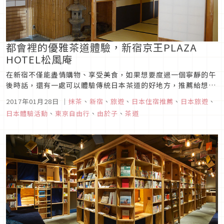
都會裡的優雅茶道體驗，新宿京王PLAZA
HOTEL松風庵
在新宿不僅能盡情購物、享受美食，如果想要度過一個寧靜的午
後時話，還有一處可以體驗傳統日本茶道的好地方，推薦給想要
瞭解日本茶道文化，或想品嚐傳統抹茶的旅人。
2017年01月28日
｜
抹茶
、
新宿
、
旅遊
、
日本住宿推薦
、
日本旅遊
、
日本體驗活動
、
東京自由行
、
由於子
、
茶道