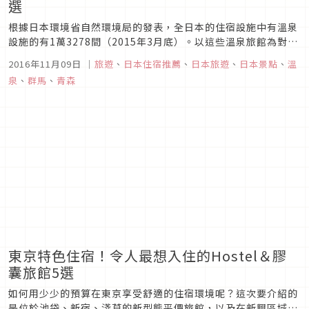
選
根據日本環境省自然環境局的發表，全日本的住宿設施中有溫泉
設施的有1萬3278間（2015年3月底）。以這些溫泉旅館為對
象，旅行預約服務的「樂天旅遊」發表了「溫泉治療體驗的人氣
2016年11月09日
｜
旅遊
、
日本住宿推薦
、
日本旅遊
、
日本景點
、
溫
溫泉旅館排行榜」。
泉
、
群馬
、
青森
東京特色住宿！令人最想入住的Hostel＆膠
囊旅館5選
如何用少少的預算在東京享受舒適的住宿環境呢？這次要介紹的
是位於池袋、新宿、淺草的新型態平價旅館，以及在新興區域神