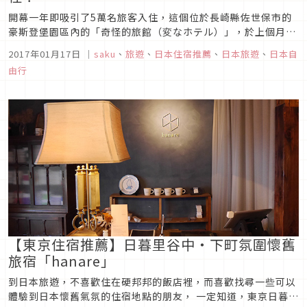
開幕一年即吸引了5萬名旅客入住，這個位於長崎縣佐世保市的
豪斯登堡園區內的「奇怪的旅館（変なホテル）」，於上個月17
號榮獲了金氏世界紀錄獎。這間旅館的奇怪點及特別點就在於，
2017年01月17日
｜
saku
、
旅遊
、
日本住宿推薦
、
日本旅遊
、
日本自
它是第一間不是由「人類」，而是由「機器人」來服務客人的飯
由行
店。
【東京住宿推薦】​​日暮里谷中・下町氛圍懷舊
旅宿「hanare」
到日本旅遊，不喜歡住在硬邦邦的飯店裡，而喜歡找尋一些可以
體驗到日本懷舊氣氛的住宿地點的朋友， 一定知道，東京日暮里