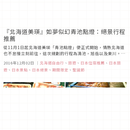
『北海道美瑛』如夢似幻青池點燈：絕景行程
推薦
從11月1日起北海道美瑛「青池點燈」便正式開始，情熱北海道
也不怠慢立刻前往，這次規劃的行程為清池，旭岳以及東川。現
在就要來跟大家報告夢幻點燈夜景以及推薦住宿！
2016年12月02日
｜
北海道自由行
、
旅遊
、
日本住宿推薦
、
日本旅
遊
、
日本景點
、
日本絕景
、
期間限定
、
聖誕節