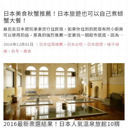
日本美食秋蟹推薦！日本旅遊也可以自己煮螃
蟹大餐！
最近去日本遊玩漸漸流行住民宿，如果你住到的民宿有附小廚房
可以使用的話，那真的強烈推薦一定要找一間超市逛逛，因為現
在是螃蟹的季節，因此日本一般在超市都能夠買到螃蟹，再不然
2016年12月01日
｜
日本住宿推薦
、
日本必吃
、
日本旅遊
、
柚子胡
百貨地下街也有賣，也能夠去逛逛看看，其價格絕對不像觀光魚
椒
、
秋冬
、
美食
市場那樣驚人!雖然賣的非活的螃蟹，但也絕對不會有過期不新
鮮的問題，因此還是可...
2016最新票選結果！日本人氣溫泉旅館10精