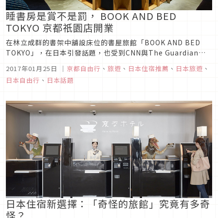
睡書房是賞不是罰， BOOK AND BED
TOKYO 京都祇園店開業
在林立成群的書架中舖設床位的書屋旅館「BOOK AND BED
TOKYO」，在日本引發話題，也受到CNN與The Guardian等
多家海外媒體報導。位於池袋的首家店舖於2015年11月開幕以
2017年01月25日
｜
京都自由行
、
旅遊
、
日本住宿推薦
、
日本旅遊
、
來，榮登東京新文化的寵兒，持續受到關愛的眼神。這樣類似家
日本自由行
、
日本話題
庭旅館的第二間店，12月2日在引頸期盼之下於京都祇...
日本住宿新選擇：「奇怪的旅館」究竟有多奇
怪？