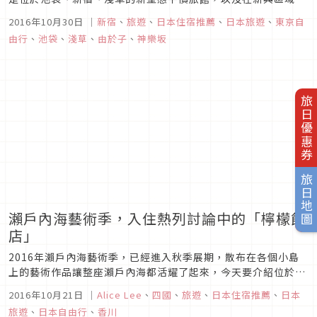
樂坂及藏前的新型態膠囊旅館喔！
2016年10月30日
｜
新宿
、
旅遊
、
日本住宿推薦
、
日本旅遊
、
東京自
由行
、
池袋
、
淺草
、
由於子
、
神樂坂
旅日優惠券
旅日地圖
瀨戶內海藝術季，入住熱列討論中的「檸檬飯
店」
2016年瀨戶內海藝術季，已經進入秋季展期，散布在各個小島
上的藝術作品讓整座瀨戶內海都活耀了起來，今天要介紹位於豐
島第30號藝術作品「檸檬飯店」，這可是一個可以讓你入住一晚
2016年10月21日
｜
Alice Lee
、
四國
、
旅遊
、
日本住宿推薦
、
日本
的藝術品！
旅遊
、
日本自由行
、
香川