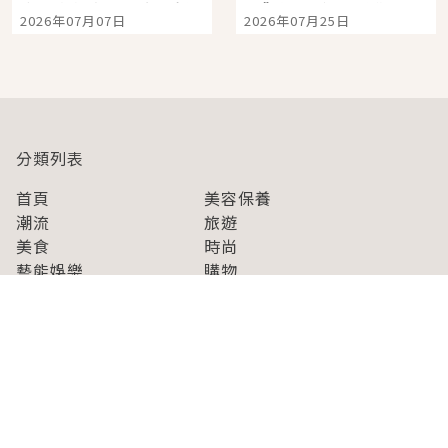
宿店吉伊卡哇迎客，新
景觀飯店6選，讓你不用
2026年07月07日
2026年07月25日
開幕 OMOKADO 店3分
人擠人悠閒欣賞
即達
分類列表
首頁
美容保養
潮流
旅遊
美食
時尚
藝能娛樂
購物
關於Japaholic
關於我們
免責事項
寫手招募
Japaholic Girls招募
廣告、合作洽談
關鍵字列表
お問い合わせ