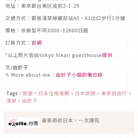
地址：東京都台東区蔵前2-1-29
交通方式：都營淺草線藏前站A0、A1出口步行1分鐘
價格：依房型不同3000~12600日圓
訂房方式：
官網
*以上照片皆由tokyo hikari guesthouse
提供
文/
由於子
✎ More about me：
由於子小姐的備忘錄
Tags :
旅遊
、
日本住宿推薦
、
日本旅遊
、
東京自由行
、
淺草
、
由於子
最新奇的日本，一次讀完