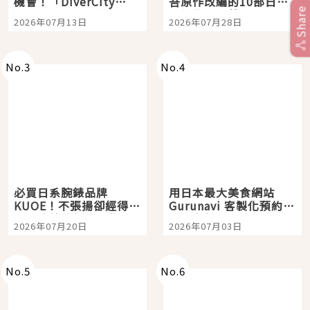
機會！「DiverCity
吾原作改編的10部日本
Share
Tokyo Plaza」搭船、
影視作品推薦
2026年07月13日
2026年07月28日
購物、美食及夜景，一
次全體驗
No.
3
No.
4
必買日系腕錶品牌
用日本最大美食網站
KUOE！不張揚卻經得起
Gurunavi 客製化預約九
時間洗鍊的經典之作五
大都市餐廳，打造專屬
2026年07月20日
2026年07月03日
選
美食體驗！
No.
5
No.
6