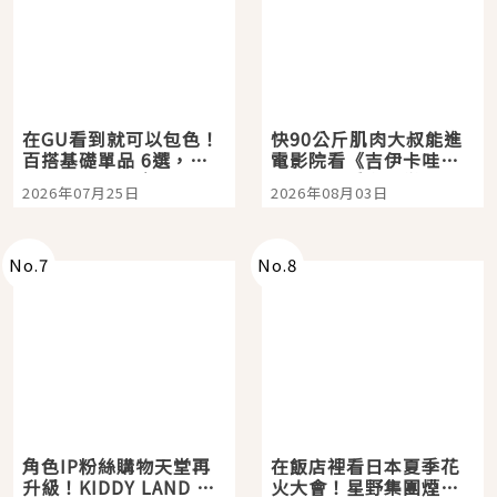
在GU看到就可以包色！
快90公斤肌肉大叔能進
百搭基礎單品 6選，閉
電影院看《吉伊卡哇》
眼全收也不心疼
嗎？日本重金屬樂團
2026年07月25日
2026年08月03日
「打首」會長與nagano
老師一同給出了答案
No.
7
No.
8
角色IP粉絲購物天堂再
在飯店裡看日本夏季花
升級！KIDDY LAND 原
火大會！星野集團煙火