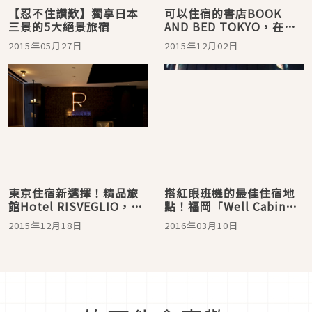
【忍不住讚歎】獨享日本
可以住宿的書店BOOK
三景的5大絕景旅宿
AND BED TOKYO，在東
京池袋開幕了！
2015年05月27日
2015年12月02日
東京住宿新選擇！精品旅
搭紅眼班機的最佳住宿地
館Hotel RISVEGLIO，燈
點！福岡「Well Cabin中
光還能預測天氣！
洲」膠囊旅館大公開！
2015年12月18日
2016年03月10日