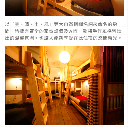
以「雲・晴・土・風」等大自然相關名詞來命名的房
間，皆擁有齊全的家電設備及wifi，獨特手作風格營造
出的溫馨氛圍，也讓人能夠享受在此住宿的悠閒時光。