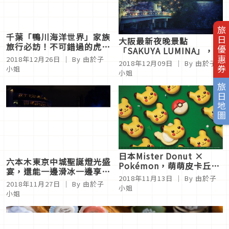
旅日優惠券
千葉「鴨川海洋世界」家族
大阪最新夜晚景點
旅行必訪！不可錯過的虎鯨
「SAKUYA LUMINA」，大
表演秀，大人小孩都玩得盡
阪城公園裡的自然數位之森
2018年12月26日
｜ By 由於子
2018年12月09日
｜ By 由於子
興
小姐
小姐
旅日地圖
日本Mister Donut ×
六本木東京中城聖誕燈光盛
Pokémon，萌萌皮卡丘甜
宴，還能一邊滑冰一邊享受
甜圈等你來捕獲！
2018年11月13日
｜ By 由於子
夜景！
2018年11月27日
｜ By 由於子
小姐
小姐