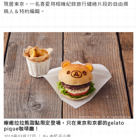
現居東京，一名喜愛用相機紀錄旅行繾綣片段的自由撰
稿人＆特約編輯。
療癒拉拉熊甜點限定登場，只在東京和京都的gelato
pique咖啡廳！
2019年03月27日
｜ By 由於子小姐