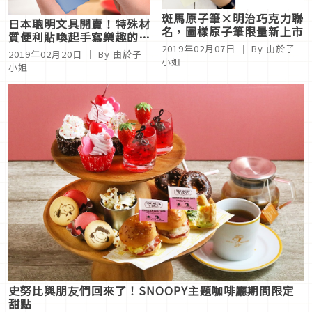
斑馬原子筆×明治巧克力聯
日本聰明文具開賣！特殊材
名，圖樣原子筆限量新上市
質便利貼喚起手寫樂趣的生
2019年02月07日
｜ By 由於子
活小物超方便
2019年02月20日
｜ By 由於子
小姐
小姐
史努比與朋友們回來了！SNOOPY主題咖啡廳期間限定
甜點