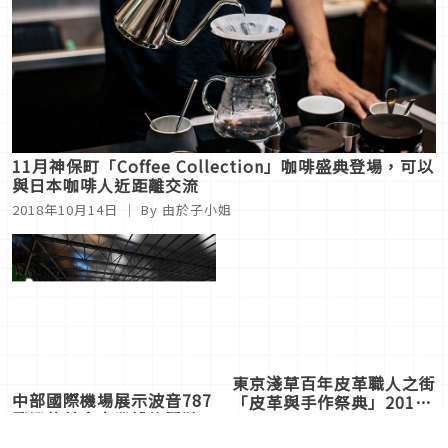
11月神保町「Coffee Collection」咖啡盛典登場，可以
與日本咖啡人近距離交流
2018年10月14日
｜ By 由於子小姐
東京淺草百年皮革職人之街
中部國際機場展示波音787
「皮革與手作祭典」2018
飛機的美食商業設施即將開
秋季登場
2018年09月11日
｜ By 由於子
幕！還有teamLab空間等
2018年09月13日
｜ By 由於子
小姐