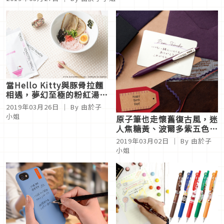
當Hello Kitty與豚骨拉麵
相遇，夢幻至極的粉紅湯頭
等你來品嘗
2019年03月26日
｜ By 由於子
小姐
原子筆也走懷舊復古風，迷
人焦糖黃、波爾多紫五色新
上市
2019年03月02日
｜ By 由於子
小姐