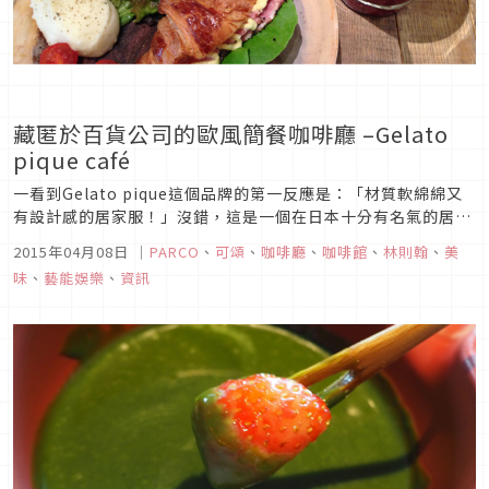
藏匿於百貨公司的歐風簡餐咖啡廳 –Gelato
pique café
一看到Gelato pique這個品牌的第一反應是：「材質軟綿綿又
有設計感的居家服！」沒錯，這是一個在日本十分有名氣的居家
服品牌。但今天要介紹的不是他們家的衣服，而是算是副牌的
2015年04月08日
｜
PARCO
、
可頌
、
咖啡廳
、
咖啡館
、
林則翰
、
美
Gelato pique café唷！這家店是位在澀谷PARCO百貨中
味
、
藝能娛樂
、
資訊
Gelato pique專櫃的旁邊，是一個逛完他們家衣...