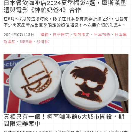
日本餐飲咖啡店2024夏季福袋4選，摩斯漢堡
還與電影《神偷奶爸4》合作
在6月～7月的這段時間，除了在日本會有夏季折扣之外，也會有
不少商家品牌推出夏季限定的超值福袋！本次要介紹的則是4家
連鎖餐飲店／咖啡店推出的夏季福袋，其中，摩斯漢堡的夏季福
2024年07月15日
｜
購物
、
夏季限定
、
期間限定
、
日本福袋
、
日本摩
袋還因應電影《神偷奶爸4》在日上映，而推出與電影合作的聯
斯漢堡
、
咖啡廳
、
咖啡館
名款，限定周邊只有購買福袋才能得到。
真相只有一個！柯南咖啡館6大城市開設，期
間限定辦案中