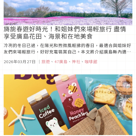
旖旎春遊好時光！和姐妹們來場輕旅行 盡情
享受廣島花田、海景和在地美食
冷冽的冬日已過，在陽光和煦微風輕拂的春日，最適合與姐妹好
友們來場輕旅行，好好充電犒賞自己。本文將介紹廣島縣內適合
女子旅的景點，可到鮮豔多彩花田或水族館欣賞大自然及生物最
2026年03月27日
｜
旅遊
、
47廣島
、
神社
、
咖啡館
優美的姿態；靜眺琉璃色的海面，感受瀨戶內海的平靜，舒緩心
情；前往神社參拜獲取能量；或是參觀威士忌釀酒廠、享用各種
當季最新鮮的美食等，...