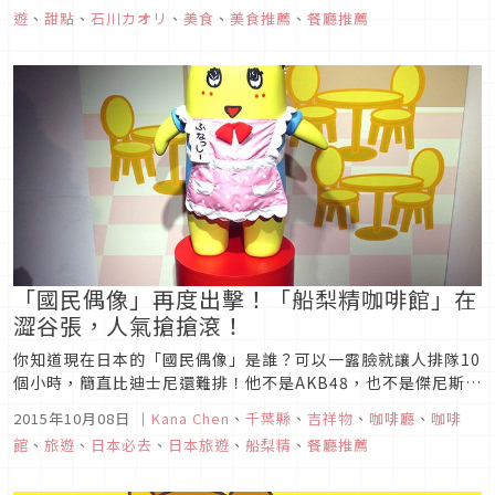
「FORU GRANOLA」。
遊
、
甜點
、
石川カオリ
、
美食
、
美食推薦
、
餐廳推薦
「國民偶像」再度出擊！「船梨精咖啡館」在
澀谷張，人氣搶搶滾！
你知道現在日本的「國民偶像」是誰？可以一露臉就讓人排隊10
個小時，簡直比迪士尼還難排！他不是AKB48，也不是傑尼斯成
員，而是過動又愛吵的船梨精！2011年誕生的船梨精，為日本
2015年10月08日
｜
Kana Chen
、
千葉縣
、
吉祥物
、
咖啡廳
、
咖啡
千葉縣船橋市的「非官方」吉祥物，由於他不被承認的身份，讓
館
、
旅遊
、
日本必去
、
日本旅遊
、
船梨精
、
餐廳推薦
他連參加吉祥物大賽的資格都沒有，但這個日本史上最瘋狂的吉
祥物，卻因為...