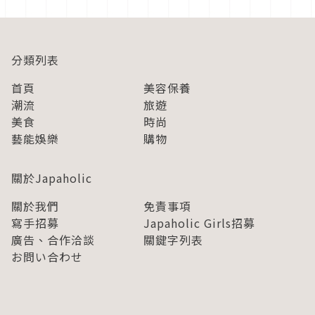
兩三個小時的隊,今天就要推薦一家開幕未滿一年，CP值又高的
咖啡廳給這樣的你!...
分類列表
首頁
美容保養
潮流
旅遊
美食
時尚
藝能娛樂
購物
關於Japaholic
關於我們
免責事項
寫手招募
Japaholic Girls招募
廣告、合作洽談
關鍵字列表
お問い合わせ