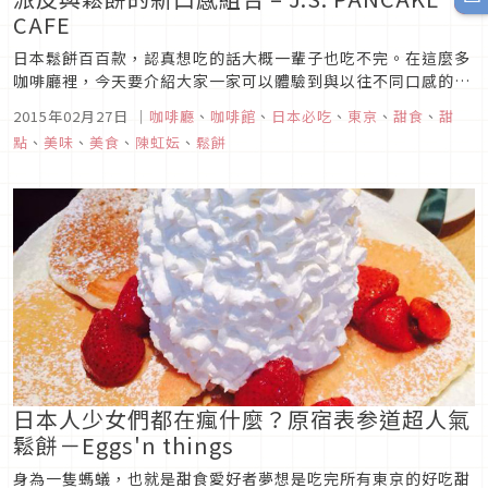
CAFE
日本鬆餅百百款，認真想吃的話大概一輩子也吃不完。在這麼多
咖啡廳裡，今天要介紹大家一家可以體驗到與以往不同口感的鬆
餅喔。這家J.S Pancake Cafe隸屬於某時尚企業之下，在東
2015年02月27日
｜
咖啡廳
、
咖啡館
、
日本必吃
、
東京
、
甜食
、
甜
京、橫濱、北海道、名古屋、大阪都有店舖。尤其在東京就有7
點
、
美味
、
美食
、
陳虹妘
、
鬆餅
間，不用擔心吃不到。而標題上提到將派皮與鬆餅結合的口味就
是這個季...
日本人少女們都在瘋什麼？原宿表参道超人氣
鬆餅－Eggs'n things
身為一隻螞蟻，也就是甜食愛好者夢想是吃完所有東京的好吃甜