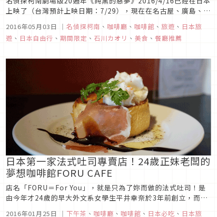
名偵探柯南劇場版20週年《純黑的惡夢》2016/4/16已經在日本
上映了（台灣預計上映日期：7/29），現在在名古屋、廣島、東
京、大阪、山形和福岡各有一個期間限定的柯南咖啡廳呢！既然
2016年05月03日
｜
名偵探柯南
、
咖啡廳
、
咖啡館
、
旅遊
、
日本旅
是柯南咖啡廳，柯南當然無所不在囉！ 店內的「柯南卡布奇諾」
遊
、
日本自由行
、
期間限定
、
石川カオリ
、
美食
、
餐廳推薦
可以選擇柯南或基德共4種奶泡上的可可粉裝飾。圖片來源只要
點選...
日本第一家法式吐司專賣店！24歲正妹老闆的
夢想咖啡館FORU CAFE
店名「FORU＝For You」，就是只為了妳而做的法式吐司！是
由今年才24歲的早大外文系女學生平井幸奈於3年前創立，而在
店內也買得到她那兼具營養口感與味道的「黃金比例」麥片品牌
2016年01月25日
｜
下午茶
、
咖啡廳
、
咖啡館
、
日本必吃
、
日本旅