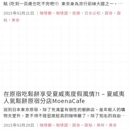
點 (吃到一百歲也吃不完吧!!）東京身為流行前線大國之一，有
著相當多台灣沒有的店家或是品牌涵蓋了美食、服飾、物品…
2015年02月21日
｜
咖啡廳
、
咖啡館
、
妮娜
、
日本必吃
、
甜食
、
甜
等,今天要介紹的就是1947年創立於夏威夷的超有名鬆餅
點
、
美食
店”Eggs'n Things”開店以來的每天，人潮都絡繹不絕！日
本距離台灣...
在原宿吃鬆餅享受夏威夷度假風情?! – 夏威夷
人氣鬆餅原宿分店MoenaCafe
說到日本東京原宿，除了充滿富有個性的服飾店，是年輕人的購
物天堂外，更不得不提密度超高的咖啡廳了。除了知名的自由之
丘以外，原宿也是東京首屈一指的甜點聖地。鬆餅店如此之多，
2015年02月20日
｜
咖啡廳
、
咖啡館
、
甜食
、
甜點
、
美味
、
美食
一定會很猶豫不知道該去哪家才好，旅遊書介紹的人氣店又要排