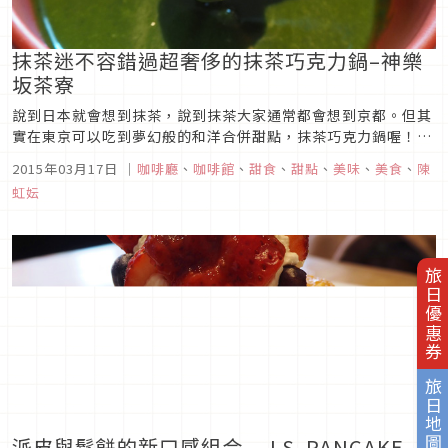
抹茶迷不容錯過超奢侈的抹茶巧克力鍋–神樂
坂茶寮
說到日本就會想到抹茶，說到抹茶大家通常都會想到京都。但其
實在東京可以吃到夢幻般的和洋合併甜點，抹茶巧克力鍋喔！
「神樂坂茶寮」正如店名一樣本店位於東京有名的美食齊聚地－
2015年03月17日
｜
咖啡廳
、
咖啡館
、
甜食
、
甜點
、
美味
、
美食
、
陳
神樂坂的巷弄中，木造建築更顯日式風情。神樂坂茶寮的餐點主
虹妘
要都是圍繞著「茶」，除了抹茶蛋糕、抹茶紅豆塔、抹茶拿
鐵……等等，最有名的就是今...
旅日優惠券
旅日地圖
派皮與鬆餅的新口感組合 – J.S. PANCAKE