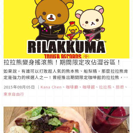
拉拉熊變身搖滾熊！期間限定攻佔澀谷區！
如果說，有誰可以打敗超人氣的熊本熊、船梨精，那麼拉拉熊肯
定是強力的候選人之一！曾經推出期間限定咖啡館的拉拉熊，繼
之前的「島嶼熱帶風」之後，這次找來tower records唱片行合
2015年08月05日
｜
Kana Chen
、
咖啡廳
、
咖啡館
、
拉拉熊
、
旅遊
、
作，除了變身搖滾明星，也再次推出期間限定的下午茶，療癒每
東京自由行
顆寂寞的心。這次的下午茶時光，拉拉熊溫柔變身成漢堡麵包、
銅鑼燒、...