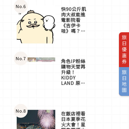
No.
6
快90公斤肌
肉大叔能進
電影院看
《吉伊卡
哇》嗎？日
本重金屬樂
旅日優惠券
團「打首」
會長與
nagano老師
一同給出了
No.
7
角色IP粉絲
答案
購物天堂再
升級！
旅日地圖
KIDDY
LAND 原宿
店吉伊卡哇
迎客，新開
幕
OMOKADO
店3分即達
No.
8
在飯店裡看
日本夏季花
火大會！星