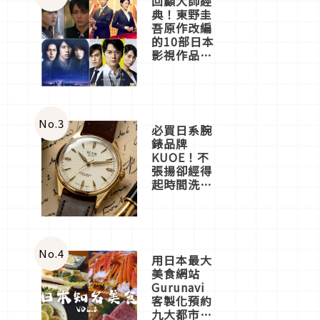
回顧大師經
典！東野圭
吾原作改編
的10部日本
影視作品推
薦
No.
3
必買日系腕
錶品牌
KUOE！不
張揚卻經得
起時間洗鍊
的經典之作
五選
No.
4
用日本最大
美食網站
Gurunavi
客製化預約
九大都市餐