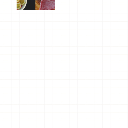
廳，打造專
屬美食體
驗！