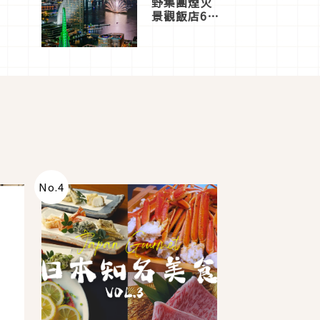
野集團煙火
景觀飯店6
選，讓你不
用人擠人悠
閒欣賞
No.
4