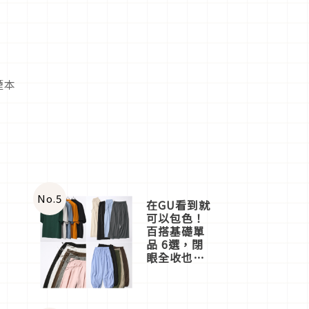
煙本
No.
5
在GU看到就
可以包色！
百搭基礎單
品 6選，閉
眼全收也不
心疼