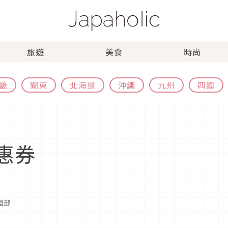
旅遊
美食
時尚
畿
關東
北海道
沖繩
九州
四國
惠券
編輯部