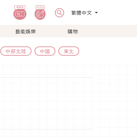
繁體中文
藝能娛樂
購物
中部北陸
中國
東北