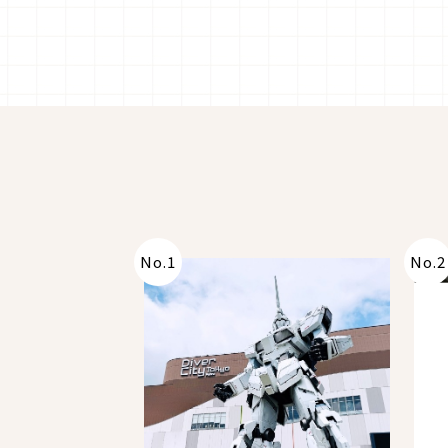
No.
1
No.
2