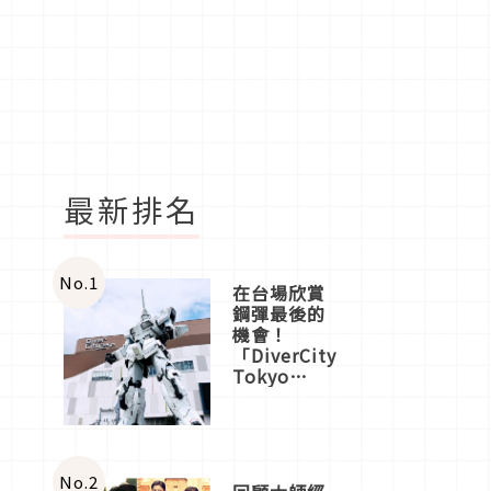
最新排名
No.
1
在台場欣賞
鋼彈最後的
機會！
「DiverCity
Tokyo
Plaza」搭
船、購物、
美食及夜
景，一次全
體驗
No.
2