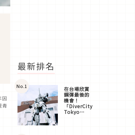
最新排名
No.
1
在台場欣賞
鋼彈最後的
年因
機會！
現青
「DiverCity
Tokyo
Plaza」搭
船、購物、
美食及夜
景，一次全