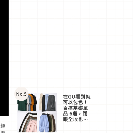
No.
5
在GU看到就
可以包色！
百搭基礎單
品 6選，閉
眼全收也不
心疼
興趣
終抱