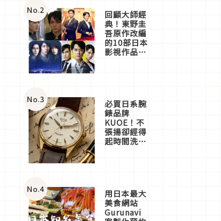
體驗
No.
2
回顧大師經
典！東野圭
吾原作改編
的10部日本
影視作品推
薦
No.
3
必買日系腕
錶品牌
KUOE！不
張揚卻經得
起時間洗鍊
的經典之作
五選
No.
4
用日本最大
美食網站
Gurunavi