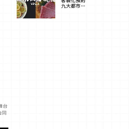
客製化預約
九大都市餐
廳，打造專
屬美食體
驗！
舞台
合同