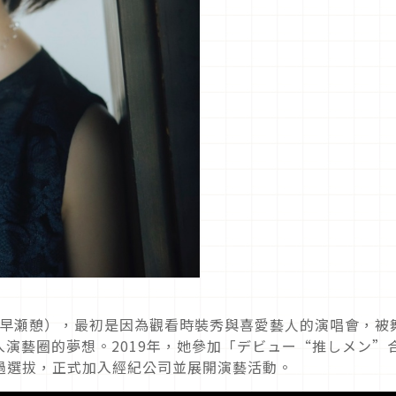
早瀬憩），最初是因為觀看時裝秀與喜愛藝人的演唱會，被
入演藝圈的夢想。
2019
年，她參加「デビュー
“
推しメン
”
過選拔，正式加入經紀公司並展開演藝活動。