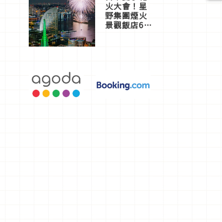
火大會！星
野集團煙火
景觀飯店6
選，讓你不
用人擠人悠
閒欣賞