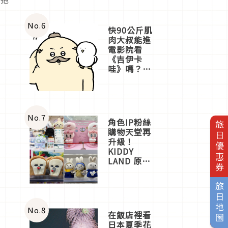
No.
6
快90公斤肌
肉大叔能進
電影院看
《吉伊卡
哇》嗎？日
本重金屬樂
團「打首」
會長與
nagano老師
一同給出了
No.
7
角色IP粉絲
旅日優惠券
答案
購物天堂再
升級！
KIDDY
LAND 原宿
店吉伊卡哇
迎客，新開
旅日地圖
幕
OMOKADO
店3分即達
No.
8
在飯店裡看
日本夏季花