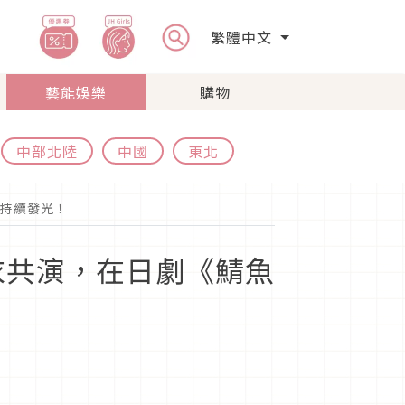
繁體中文
藝能娛樂
購物
中部北陸
中國
東北
持續發光！
衣共演，在日劇《鯖魚