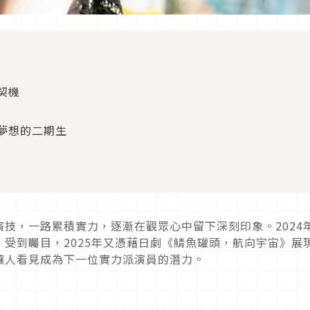
契機
夢想的二期生
演技，一路累積實力，逐漸在觀眾心中留下深刻印象。
2024
》受到矚目，
2025
年又憑藉日劇《鯖魚罐頭，航向宇宙》展
讓人看見成為下一位實力派演員的潛力。