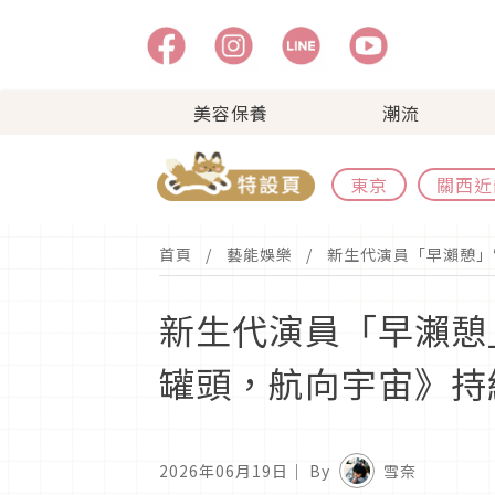
美容保養
潮流
東京
關西近
首頁
藝能娛樂
新生代演員「早瀨憩」
新生代演員「早瀨憩
罐頭，航向宇宙》持
2026年06月19日
｜ By
雪奈