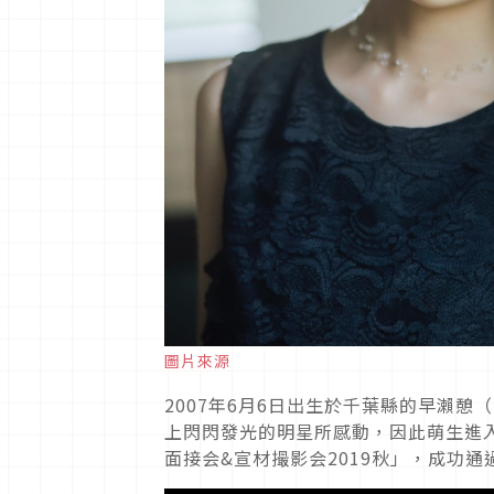
圖片來源
2007
年
6
月
6
日出生於千葉縣的早瀨憩（
上閃閃發光的明星所感動，因此萌生進
面接会
&
宣材撮影会
2019
秋」，成功通