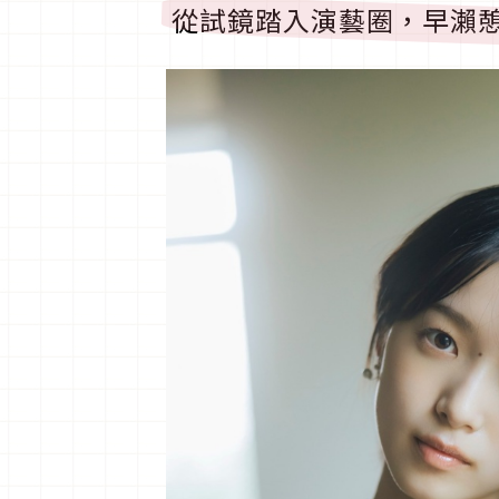
從試鏡踏入演藝圈，早瀨