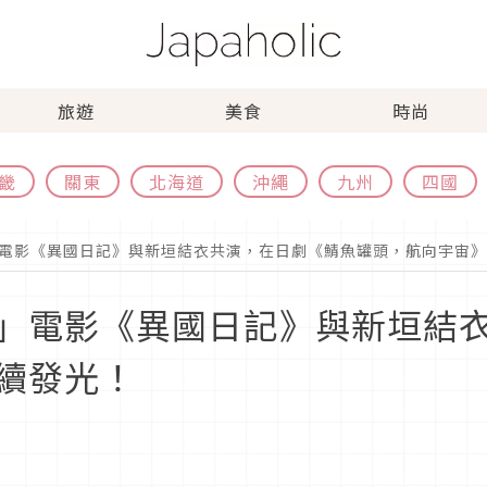
旅遊
美食
時尚
畿
關東
北海道
沖繩
九州
四國
電影《異國日記》與新垣結衣共演，在日劇《鯖魚罐頭，航向宇宙》
」電影《異國日記》與新垣結
續發光！