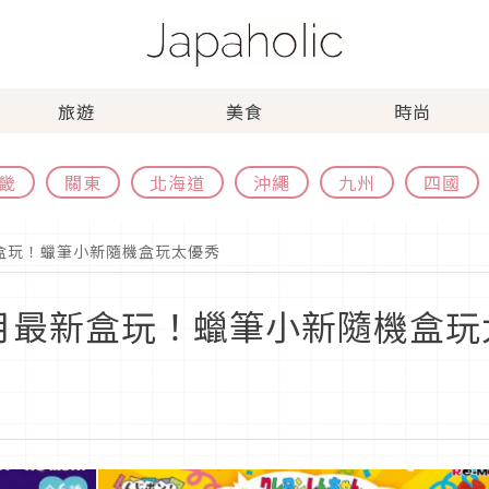
旅遊
美食
時尚
畿
關東
北海道
沖繩
九州
四國
盒玩！蠟筆小新隨機盒玩太優秀
月最新盒玩！蠟筆小新隨機盒玩