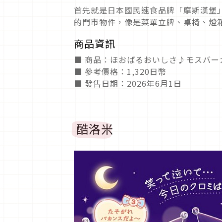
首先就是日本國民速食品牌「摩斯漢堡
的門市物件，像是菜單立牌、桌椅、燈
商品資訊
■ 商品：ほおばるおいしさ♪モスバー
■ 參考價格：1,320日幣
■ 發售日期：2026年6月1日
酷洛米