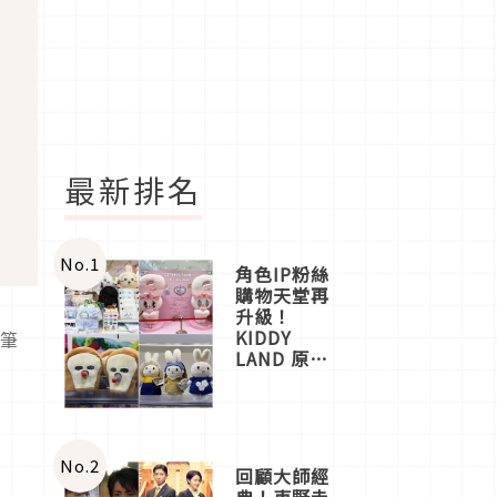
最新排名
No.
1
角色IP粉絲
購物天堂再
升級！
KIDDY
蠟筆
LAND 原宿
店吉伊卡哇
迎客，新開
幕
OMOKADO
店3分即達
No.
2
回顧大師經
典！東野圭