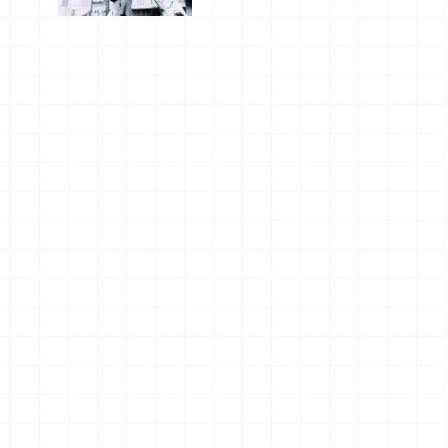
船、購物、
美食及夜
景，一次全
體驗