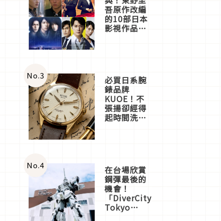
吾原作改編
的10部日本
影視作品推
薦
No.
3
必買日系腕
錶品牌
KUOE！不
張揚卻經得
起時間洗鍊
的經典之作
五選
No.
4
在台場欣賞
鋼彈最後的
機會！
「DiverCity
Tokyo
Plaza」搭