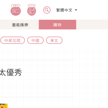
繁體中文
藝能娛樂
購物
中部北陸
中國
東北
太優秀