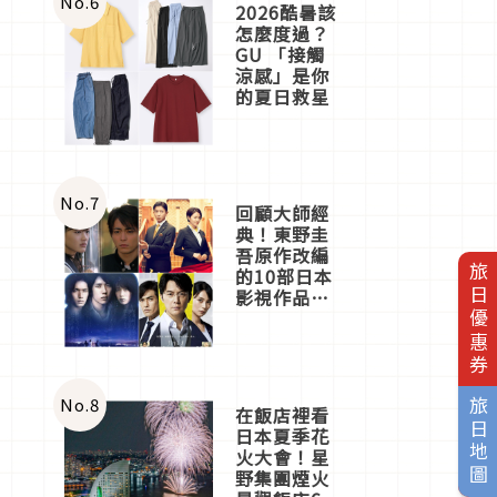
No.
6
2026酷暑該
怎麼度過？
GU 「接觸
涼感」是你
的夏日救星
No.
7
回顧大師經
典！東野圭
吾原作改編
旅日優惠券
的10部日本
影視作品推
薦
No.
8
旅日地圖
在飯店裡看
日本夏季花
火大會！星
野集團煙火