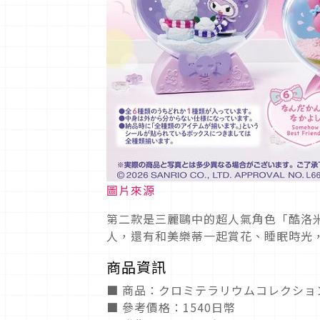
圖片來源
第二款是三麗鷗中的超人氣角色「酷洛
人，還有和美樂蒂一起賞花、睡眠時光
商品資訊
■ 商品：クロミテラリウムコレクショ
■ 參考價格：1540日幣