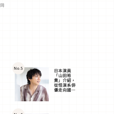
不同
No.
5
日本演員
「山田裕
貴」介紹，
從怪演系俳
優走向國民
級日劇主角