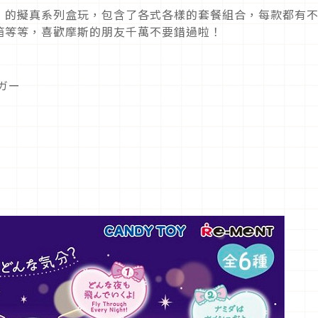
」的擬真系列盒玩，包含了各式各樣的套餐組合，每款都有
箱等等，喜歡摩斯的朋友千萬不要錯過啦！
ガー