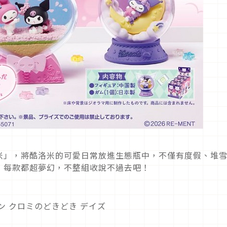
米」，將酷洛米的可愛日常放進生態瓶中，不僅有度假、堆
，每款都超夢幻，不整組收說不過去吧！
ン クロミのどきどき デイズ