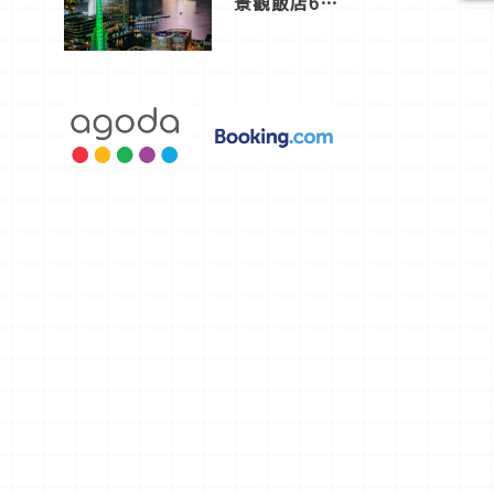
景觀飯店6
選，讓你不
用人擠人悠
閒欣賞
雪