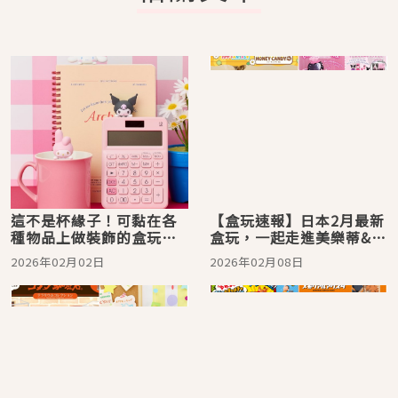
這不是杯緣子！可黏在各
【盒玩速報】日本2月最新
種物品上做裝飾的盒玩公
盒玩，一起走進美樂蒂&酷
仔「HIPPERS」
洛米的夢幻化妝間
2026年02月02日
2026年02月08日