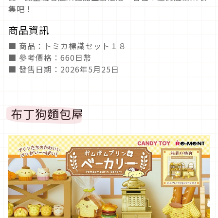
集吧！
商品資訊
■ 商品：トミカ標識セット１８
■ 參考價格：660日幣
■ 發售日期：2026年5月25日
布丁狗麵包屋