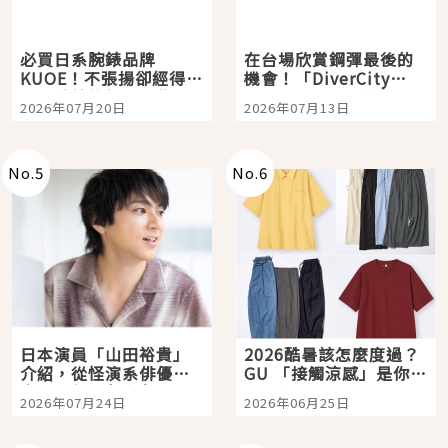
必買日系腕錶品牌
在台場欣賞鋼彈最後的
KUOE！不張揚卻經得起
機會！「DiverCity
時間洗鍊的經典之作五
Tokyo Plaza」搭船、
2026年07月20日
2026年07月13日
選
購物、美食及夜景，一
次全體驗
No.
5
No.
6
日本演員「山田裕貴」
2026酷暑該怎麼度過？
介紹，從怪演系俳優走
GU 「接觸涼感」是你的
向國民級日劇主角
夏日救星
2026年07月24日
2026年06月25日