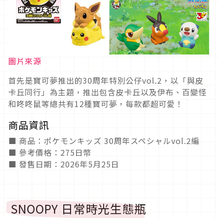
圖片來源
首先是寶可夢推出的30周年特別公仔vol.2，以「與皮
卡丘同行」為主題，推出包含皮卡丘以及伊布、百變怪
和咚咚鼠等總共有12種寶可夢，每款都超可愛！
商品資訊
■ 商品：ポケモンキッズ 30周年スペシャルvol.2編
■ 參考價格：275日幣
■ 發售日期：2026年5月25日
SNOOPY 日常時光生態瓶