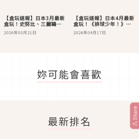
【盒玩速報】日本3月最新
【盒玩速報】日本4月最新
盒玩！史努比、三麗鷗、
盒玩！《排球少年！》粉
寶可夢，還可以把整間客
絲絕對不能錯過的球員＆
2026年03月21日
2026年04月17日
美多咖啡搬回家
校隊壓克力立牌
妳可能會喜歡
Share
最新排名