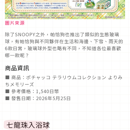
圖片來源
除了SNOOPY之外，帕恰狗也推出了類似的生態玻璃
球，有帕恰狗與不同夥伴在生活和海邊、下雪、雨天的
6款日常，玻璃球外型也略有不同，不知道各位最喜歡
哪一款呢？
商品資訊
■ 商品：ポチャッコ テラリウムコレクション よりみ
ちメモリーズ
■ 參考價格：1,540日幣
■ 發售日期：2026年5月25日
七龍珠入浴球