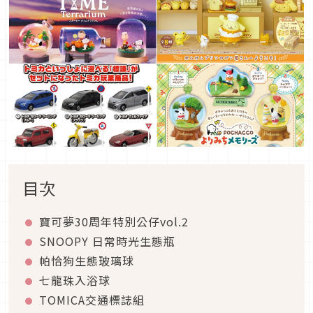
目次
寶可夢30周年特別公仔vol.2
SNOOPY 日常時光生態瓶
帕恰狗生態玻璃球
七龍珠入浴球
TOMICA交通標誌組