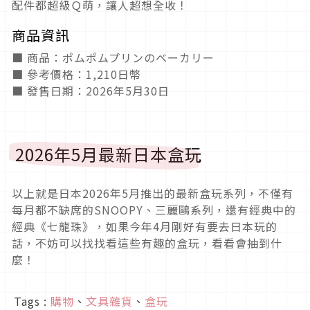
配件都超級Ｑ萌，讓人超想全收！
商品資訊
■ 商品：ポムポムプリンのベーカリー
■ 參考價格：1,210日幣
■ 發售日期：2026年5月30日
2026年5月最新日本盒玩
以上就是日本2026年5月推出的最新盒玩系列，不僅有
每月都不缺席的SNOOPY、三麗鷗系列，還有經典中的
經典《七龍珠》，如果今年4月剛好有要去日本玩的
話，不妨可以找找看這些有趣的盒玩，看看會抽到什
麼！
Tags :
購物
、
文具雜貨
、
盒玩