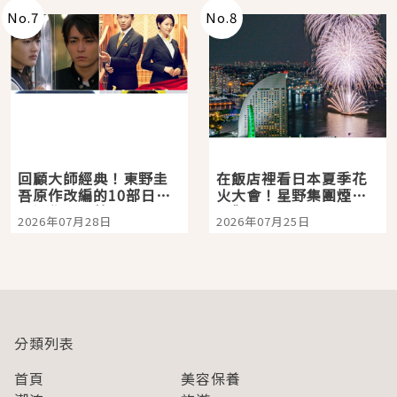
No.
7
No.
8
回顧大師經典！東野圭
在飯店裡看日本夏季花
吾原作改編的10部日本
火大會！星野集團煙火
影視作品推薦
景觀飯店6選，讓你不用
2026年07月28日
2026年07月25日
人擠人悠閒欣賞
分類列表
首頁
美容保養