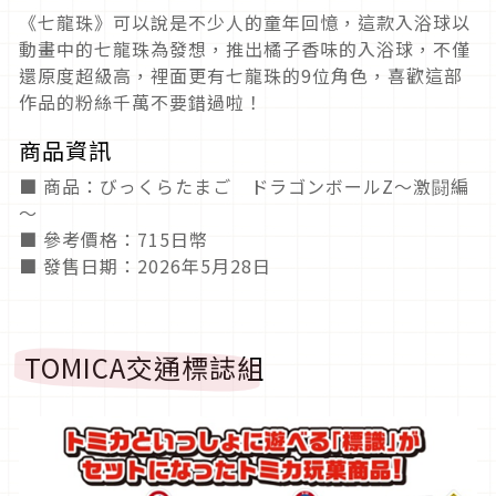
《七龍珠》可以說是不少人的童年回憶，這款入浴球以
動畫中的七龍珠為發想，推出橘子香味的入浴球，不僅
還原度超級高，裡面更有七龍珠的9位角色，喜歡這部
作品的粉絲千萬不要錯過啦！
商品資訊
■ 商品：びっくらたまご ドラゴンボールZ～激闘編
～
■ 參考價格：715日幣
■ 發售日期：2026年5月28日
TOMICA交通標誌組