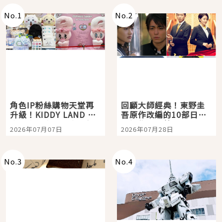
No.
1
No.
2
角色IP粉絲購物天堂再
回顧大師經典！東野圭
升級！KIDDY LAND 原
吾原作改編的10部日本
宿店吉伊卡哇迎客，新
影視作品推薦
2026年07月07日
2026年07月28日
開幕 OMOKADO 店3分
即達
No.
3
No.
4