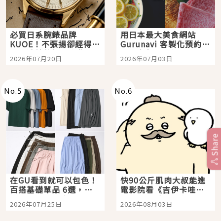
必買日系腕錶品牌
用日本最大美食網站
KUOE！不張揚卻經得起
Gurunavi 客製化預約九
時間洗鍊的經典之作五
大都市餐廳，打造專屬
2026年07月20日
2026年07月03日
選
美食體驗！
No.
5
No.
6
Share
在GU看到就可以包色！
快90公斤肌肉大叔能進
百搭基礎單品 6選，閉
電影院看《吉伊卡哇》
眼全收也不心疼
嗎？日本重金屬樂團
2026年07月25日
2026年08月03日
「打首」會長與nagano
老師一同給出了答案