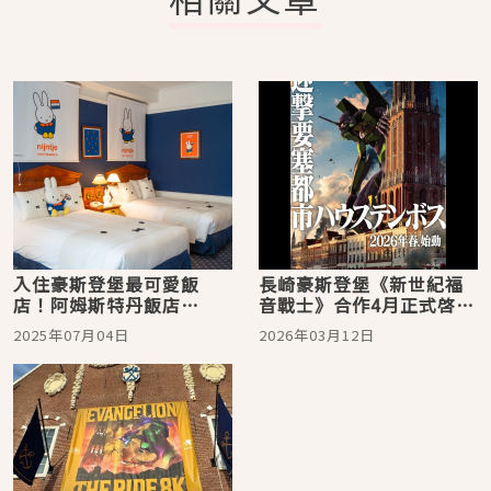
入住豪斯登堡最可愛飯
長崎豪斯登堡《新世紀福
店！阿姆斯特丹飯店
音戰士》合作4月正式啓
「Miffy主題客房」開箱
動，首座8K設施與限定周
2025年07月04日
2026年03月12日
邊陸續登場