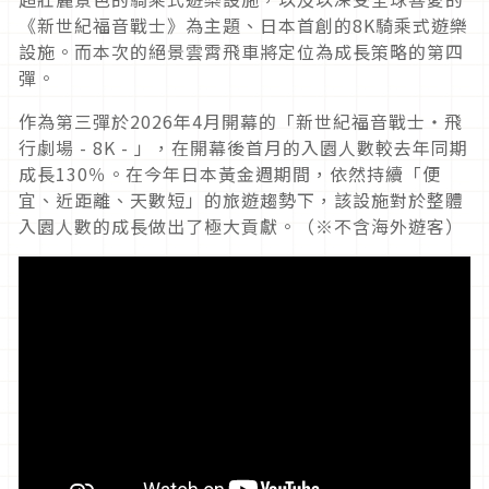
《新世紀福音戰士》為主題、日本首創的
8K
騎乘式遊樂
設施。而本次的絕景雲霄飛車將定位為成長策略的第四
彈。
作為第三彈於
2026
年
4
月開幕的「新世紀福音戰士‧飛
行劇場
- 8K -
」，在開幕後首月的入園人數較去年同期
成長
130
％。在今年日本黃金週期間，依然持續「便
宜、近距離、天數短」的旅遊趨勢下，該設施對於整體
入園人數的成長做出了極大貢獻。（
※
不含海外遊客）