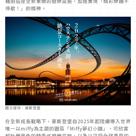
藉由這座全新象徵的遊樂設施，加速實現「精彩樂趣不
停歇！」的精神。
圖文提供：豪斯登堡
在全新成長戰略下，豪斯登堡自
2025
年起陸續導入世界
唯一以
miffy
為主題的園區「
Miffy
夢幻小鎮」、可欣賞
超壯麗景色的騎乘式遊樂設施，以及以深受全球喜愛的