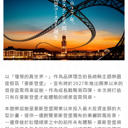
以「憧憬的異世界。」作為品牌理念的長崎縣主題樂園
度假區「豪斯登堡」，宣布將於
2027
年推出開業以來的
首座雲霄飛車設施。作為成長戰略第四彈，本次將打造
只有在豪斯登堡才能體驗的絕景雲霄飛車。
本遊樂設施是豪斯登堡開業以來投入最大投資金額的大
型計畫，提供一邊飽覽豪斯登堡獨有的美麗歐風街景，
一邊穿梭於壯闊絕景之中的前所未有體驗。豪斯登堡將