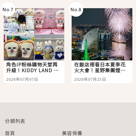
No.
7
No.
8
角色IP粉絲購物天堂再
在飯店裡看日本夏季花
升級！KIDDY LAND 原
火大會！星野集團煙火
宿店吉伊卡哇迎客，新
景觀飯店6選，讓你不用
2026年07月07日
2026年07月25日
開幕 OMOKADO 店3分
人擠人悠閒欣賞
即達
分類列表
首頁
美容保養