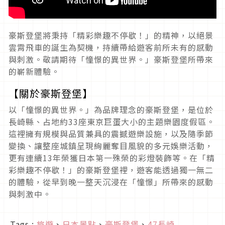
豪斯登堡將秉持「精彩樂趣不停歇！」的精神，以絕景
雲霄飛車的誕生為契機，持續帶給遊客前所未有的感動
與刺激。敬請期待「憧憬的異世界。」豪斯登堡所帶來
的嶄新體驗。
【關於豪斯登堡】
以「憧憬的異世界。」為品牌理念的豪斯登堡，是位於
長崎縣、占地約
33
座東京巨蛋大小的主題樂園度假區。
這裡擁有規模與品質兼具的震撼遊樂設施，以及隨季節
變換、讓整座城鎮呈現絢麗奪目風貌的多元娛樂活動，
更有連續
13
年榮獲日本第一殊榮的彩燈裝飾等。在「精
彩樂趣不停歇！」的豪斯登堡裡，遊客能透過獨一無二
的體驗，從早到晚一整天沉浸在「憧憬」所帶來的感動
與刺激中。
Tags :
旅遊
、
日本景點
、
豪斯登堡
、
47長崎