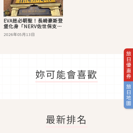
EVA迷必朝聖！長崎豪斯登
堡化身「NERV佐世保支
部」，聯名設施、美食、
2026年05月13日
周邊與住宿攻略一次看
旅日優惠券
妳可能會喜歡
旅日地圖
最新排名