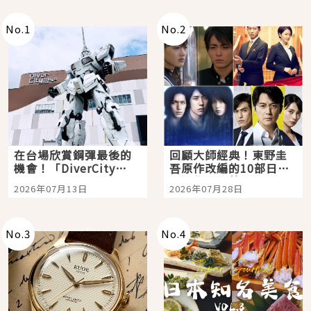
No.
1
No.
2
在台場欣賞鋼彈最後的
回顧大師經典！東野圭
機會！「DiverCity
吾原作改編的10部日本
Tokyo Plaza」搭船、
影視作品推薦
2026年07月13日
2026年07月28日
購物、美食及夜景，一
次全體驗
No.
3
No.
4