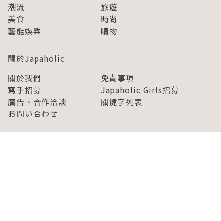
潮流
旅遊
美食
時尚
藝能娛樂
購物
關於Japaholic
關於我們
免責事項
寫手招募
Japaholic Girls招募
廣告、合作洽談
關鍵字列表
お問い合わせ
看看更多有關Japaholic！