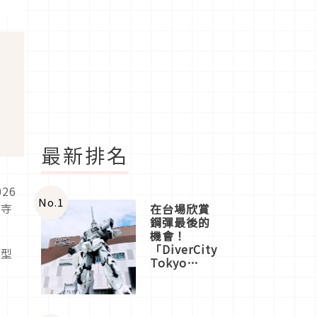
最新排名
26
No.
1
祥寺
在台場欣賞
鋼彈最後的
機會！
「DiverCity
造型
Tokyo
Plaza」搭
船、購物、
美食及夜
景，一次全