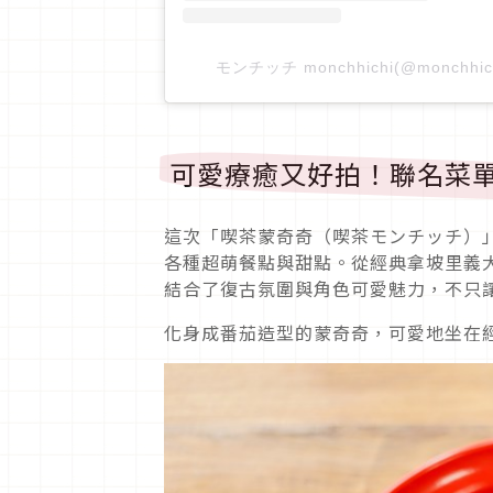
モンチッチ monchhichi(@monchhi
可愛療癒又好拍！聯名菜
這次「喫茶蒙奇奇（喫茶モンチッチ）
各種超萌餐點與甜點。從經典拿坡里義
結合了復古氛圍與角色可愛魅力，不只
化身成番茄造型的蒙奇奇，可愛地坐在