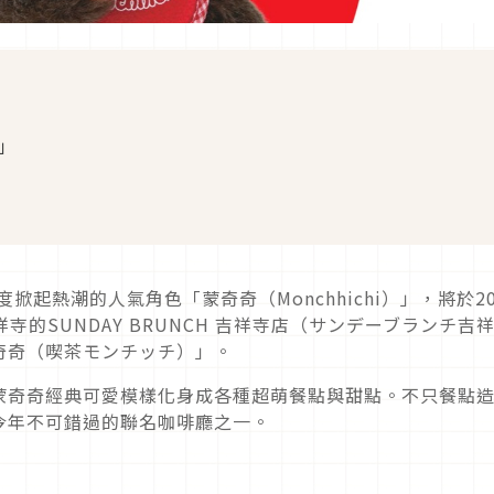
」
掀起熱潮的人氣角色「蒙奇奇（Monchhichi）」，將於20
祥寺的SUNDAY BRUNCH 吉祥寺店（サンデーブランチ吉
奇奇（喫茶モンチッチ）」。
蒙奇奇經典可愛模樣化身成各種超萌餐點與甜點。不只餐點
今年不可錯過的聯名咖啡廳之一。