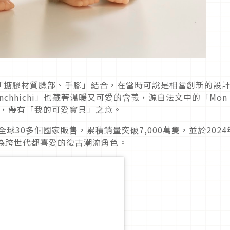
「搪膠材質臉部、手腳」結合，在當時可說是相當創新的設
chhichi」也藏著溫暖又可愛的含義，源自法文中的「Mon
）」，帶有「我的可愛寶貝」之意。
球30多個國家販售，累積銷量突破7,000萬隻，並於2024
為跨世代都喜愛的復古潮流角色。