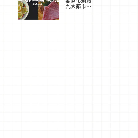
客製化預約
九大都市餐
廳，打造專
屬美食體
驗！