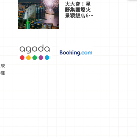
火大會！星
野集團煙火
景觀飯店6
選，讓你不
用人擠人悠
閒欣賞
身成
道都