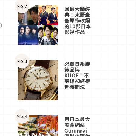
體驗
No.
2
回顧大師經
典！東野圭
吾原作改編
角
的10部日本
影視作品推
薦
No.
3
必買日系腕
錶品牌
KUOE！不
張揚卻經得
起時間洗鍊
的經典之作
五選
No.
4
用日本最大
美食網站
Gurunavi