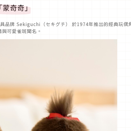
「蒙奇奇」
具品牌 Sekiguchi（セキグチ） 於1974年推出的經典玩偶
睛與可愛雀斑聞名。