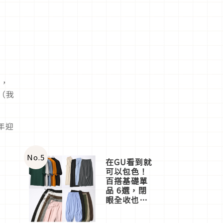
計，
（我
年迎
No.
5
在GU看到就
可以包色！
百搭基礎單
品 6選，閉
眼全收也不
心疼