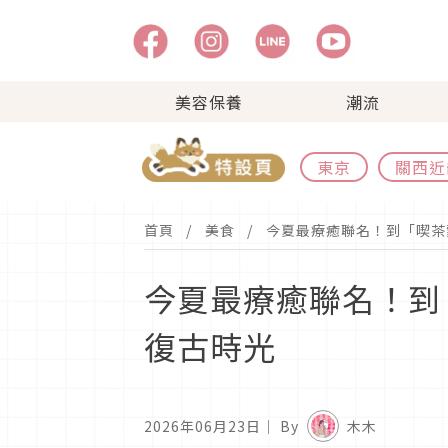
美容保養
潮流
東京
關西近
首頁
美食
今夏最療癒聯名！到「喫茶
今夏最療癒聯名！到
復古時光
2026年06月23日
｜ By
木木