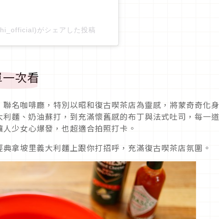
chi_official)がシェアした投稿
單一次看
」聯名咖啡廳，特別以昭和復古喫茶店為靈感，將蒙奇奇化
大利麵、奶油蘇打，到充滿懷舊感的布丁與法式吐司，每一
讓人少女心爆發，也超適合拍照打卡。
經典拿坡里義大利麵上跟你打招呼，充滿復古喫茶店氛圍。