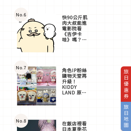
No.
6
快90公斤肌
肉大叔能進
電影院看
《吉伊卡
哇》嗎？日
本重金屬樂
團「打首」
會長與
nagano老師
一同給出了
No.
7
角色IP粉絲
旅日優惠券
答案
購物天堂再
升級！
KIDDY
LAND 原宿
店吉伊卡哇
迎客，新開
旅日地圖
幕
OMOKADO
店3分即達
No.
8
在飯店裡看
日本夏季花