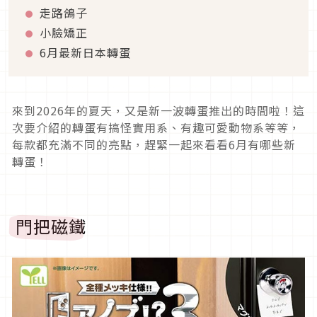
走路鴿子
小臉矯正
6月最新日本轉蛋
來到2026年的夏天，又是新一波轉蛋推出的時間啦！這
次要介紹的轉蛋有搞怪實用系、有趣可愛動物系等等，
每款都充滿不同的亮點，趕緊一起來看看6月有哪些新
轉蛋！
門把磁鐵