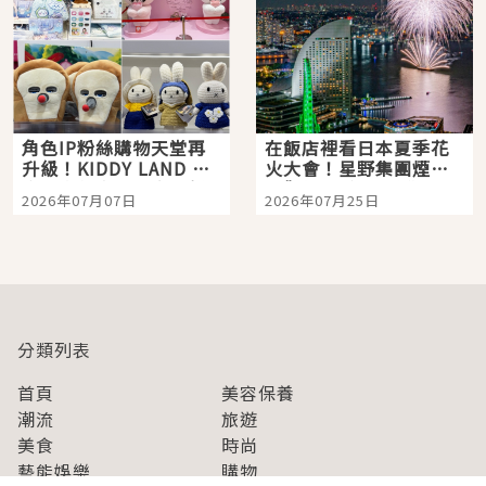
角色IP粉絲購物天堂再
在飯店裡看日本夏季花
升級！KIDDY LAND 原
火大會！星野集團煙火
宿店吉伊卡哇迎客，新
景觀飯店6選，讓你不用
2026年07月07日
2026年07月25日
開幕 OMOKADO 店3分
人擠人悠閒欣賞
即達
分類列表
首頁
美容保養
潮流
旅遊
美食
時尚
藝能娛樂
購物