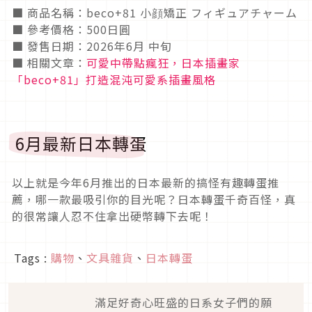
■ 商品名稱：beco+81 小顔矯正 フィギュアチャーム
■ 參考價格：500日圓
■ 發售日期：2026年6月 中旬
■ 相關文章：
可愛中帶點瘋狂，日本插畫家
「beco+81」打造混沌可愛系插畫風格
6月最新日本轉蛋
以上就是今年6月推出的日本最新的搞怪有趣轉蛋推
薦，哪一款最吸引你的目光呢？日本轉蛋千奇百怪，真
的很常讓人忍不住拿出硬幣轉下去呢！
Tags :
購物
、
文具雜貨
、
日本轉蛋
滿足好奇心旺盛的日系女子們的願