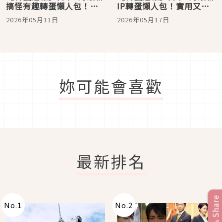
搞怪有趣轉蛋懶人包！將
IP轉蛋懶人包！實用又可
日本國民行李箱隨身帶著
愛的超級瑪利歐粉彩盤
2026年05月11日
2026年05月17日
走
妳可能會喜歡
最新排名
Share
No.
1
No.
2