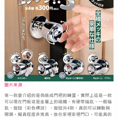
圖片來源
第一款要介紹的是偽裝成門把的轉蛋，實際上這是一款
可以吸在門板或是金屬上的磁鐵，有硬幣鑰匙、一般鑰
匙、旋鈕（彩色標誌）、旋鈕共4款，真的可以轉動與
開鎖，擬真程度非常高，放在家裡家裡門口，可能真的