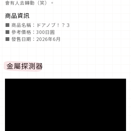
會有人去轉動（笑）。
商品資訊
■ 商品名稱：ドアノブ！？３
■ 參考價格：300日圓
■ 發售日期：2026年6月
金屬探測器