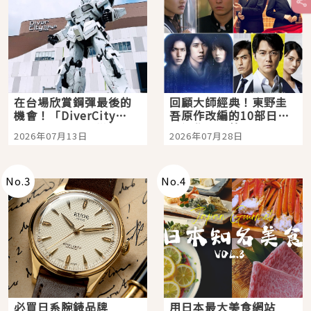
在台場欣賞鋼彈最後的
回顧大師經典！東野圭
機會！「DiverCity
吾原作改編的10部日本
Tokyo Plaza」搭船、
影視作品推薦
2026年07月13日
2026年07月28日
購物、美食及夜景，一
次全體驗
No.
3
No.
4
必買日系腕錶品牌
用日本最大美食網站