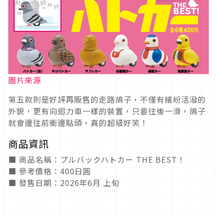
圖片來源
第五款則是好評再販售的走路鴿子，不僅有繽紛活潑的
外貌，更有向迴力車一樣的裝置，只要往後一滑，鴿子
就會邊往前衝邊點頭，真的超級好笑！
商品資訊
■ 商品名稱：プルバックハトカー THE BEST！
■ 參考價格：400日圓
■ 發售日期：2026年6月 上旬