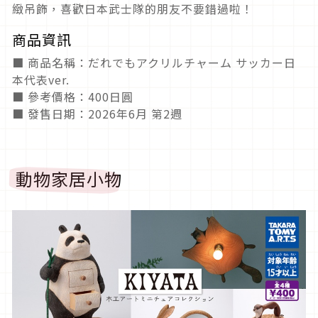
緻吊飾，喜歡日本武士隊的朋友不要錯過啦！
商品資訊
■ 商品名稱：だれでもアクリルチャーム サッカー日
本代表ver.
■ 參考價格：400日圓
■ 發售日期：2026年6月 第2週
動物家居小物