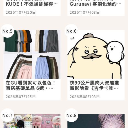
KUOE！不張揚卻經得起
Gurunavi 客製化預約九
時間洗鍊的經典之作五
大都市餐廳，打造專屬
2026年07月20日
2026年07月03日
選
美食體驗！
No.
5
No.
6
在GU看到就可以包色！
快90公斤肌肉大叔能進
百搭基礎單品 6選，閉
電影院看《吉伊卡哇》
眼全收也不心疼
嗎？日本重金屬樂團
2026年07月25日
2026年08月03日
「打首」會長與nagano
老師一同給出了答案
No.
7
No.
8