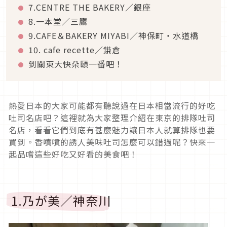
7.CENTRE THE BAKERY／銀座
8.一本堂／三鷹
9.CAFE＆BAKERY MIYABI／神保町・水道橋
10. cafe recette／鎌倉
到關東大快朵頤一番吧！
熱愛日本的大家可能都有聽說過在日本相當流行的好吃
吐司名店吧？這裡就為大家整理介紹在東京的排隊吐司
名店，看看它們到底有甚麼魅力讓日本人就算排隊也要
買到。香噴噴的誘人美味吐司怎麼可以錯過呢？快來一
起品嚐這些好吃又好看的美食吧！
1.乃が美／神奈川