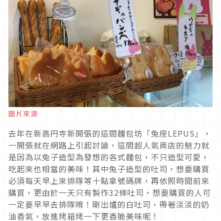
圖片來源
去年在新高円寺新開張的這間麵包坊「兔座LEPUS」，
一開張就在網路上引起討論，這間超人氣商店的魅力就
是因為以兔子造型為發想的各式麵包，不只造型可愛，
吃起來也相當的美味！其中兔子造型的吐司，想要購買
必須每天早上來排隊等十點拿號碼牌，再依照時間前來
購買，更由於一天只有製作32條吐司，想要購買的人可
一定要早早去排隊唷！剛出爐的白吐司，帶著淡淡的奶
油香氣，放進烤箱烤一下更香脆美味呢！