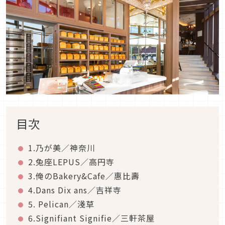
目次
1.乃が美／神奈川
2.兔座LEPUS／高円寺
3.俺のBakery&Cafe／惠比壽
4.Dans Dix ans／吉祥寺
5. Pelican／淺草
6.Signifiant Signifie／三軒茶屋