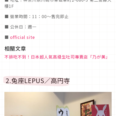
樓1F
■ 營業時間：11：00～售完即止
■ 公休日：週一
■
official site
相關文章
不排吃不到！日本超人氣高級生吐司專賣店「乃が美」
2.兔座LEPUS／高円寺