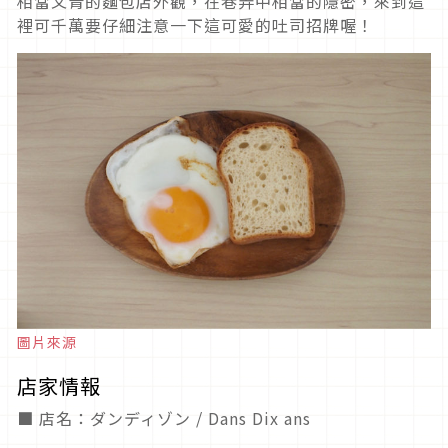
相當文青的麵包店外觀，在巷弄中相當的隱密，來到這
裡可千萬要仔細注意一下這可愛的吐司招牌喔！
圖片來源
店家情報
■ 店名：ダンディゾン / Dans Dix ans