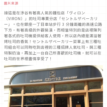
圖片來源
接這是在涉谷有著高人氣的麵包店「ヴィロン
（VIRON）」的吐司專賣分店「セントルザベーカリ
ー」。位在銀座一丁目車站步行 3 分鐘距離的高速公路
下方，有著高級的外觀裝潢，而相當特別的是店裡陳列
著各式的吐司機提供給客人使用，所以店內總是滿溢著
烤吐司的香氣！セントルザベーカリー菜單上有三種吐
司組合可以同時吃到店裡的三種招牌人氣吐司，與三種
特製奶油，再加上一台自己所喜歡的吐司機，就可以在
吐司的世界裡盡情享受了！