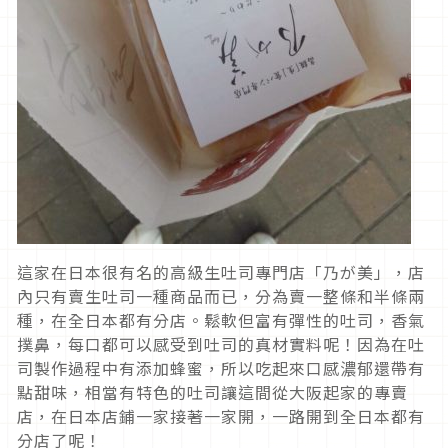
這家在日本很有名的高級生吐司專門店「乃が美」，店
內只有賣生吐司一種商品而已，分為賣一整條和半條兩
種，在全日本都有分店。鬆軟但富有彈性的吐司，香氣
撲鼻，每口都可以感受到吐司的真材實料呢！因為在吐
司製作過程中有添加蜂蜜，所以吃起來口感濃郁還帶有
點甜味，相當有特色的吐司讓這間從大阪起家的專賣
店，在日本店鋪一家接著一家開，一路開到全日本都有
分店了呢！