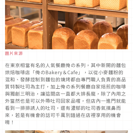
圖片來源
在東京相當有名的人氣餐廳俺の系列，其中新開的麵包
烘焙咖啡店「俺のBakery＆Cafe」，以從小麥麵粉的
混和、發酵控制到麵包的燒烤都由專門職人負責的高品
質特製吐司為主打，加上俺の系列餐廳自家焙煎的咖啡
與獨創三明治，讓這間店一直都大排長龍，除了內用之
外當然也是可以外帶吐司回家品嚐，但店內一進門就能
看到一排排誘人的吐司，還有濃郁的吐司香氣撲鼻而
來，若是有機會的話可千萬別錯過在店裡享用的機會
唷！