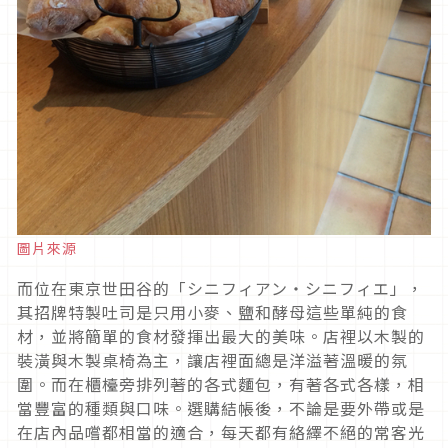
圖片來源
而位在東京世田谷的「シニフィアン・シニフィエ」，
其招牌特製吐司是只用小麥、鹽和酵母這些單純的食
材，並將簡單的食材發揮出最大的美味。店裡以木製的
裝潢與木製桌椅為主，讓店裡面總是洋溢著溫暖的氛
圍。而在櫃檯旁排列著的各式麵包，有著各式各樣，相
當豐富的種類與口味。選購結帳後，不論是要外帶或是
在店內品嚐都相當的適合，每天都有絡繹不絕的常客光