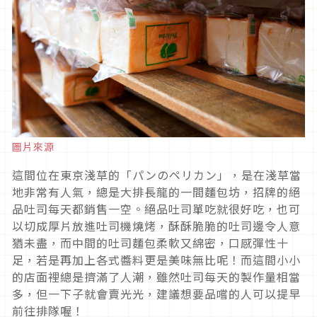
圖片來源
這間位在東京淺草的「パンのペリカン」，是在淺草當
地非常有人氣，總是大排長龍的一間麵包坊，招牌的絕
品吐司每天都銷售一空。絕品吐司單吃就很好吃，也可
以切成厚片放進吐司機燒烤，酥酥脆脆的吐司邊令人意
猶未盡，而中間的吐司麵包柔軟又綿密，口感彈性十
足，若是再加上各式醬料更是美味無比呢！而這間小小
的店面裡總是擠滿了人潮，雖然吐司每天的製作量相當
多，但一下子就會賣光光，建議想要品嚐的人可以提早
前往排隊喔！