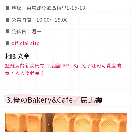
■ 地址：東京都杉並區梅里1-15-13
■ 營業時間：10:00～19:00
■ 公休日：週一
■
official site
相關文章
超難買的新高円寺「兎座LEPUS」兔子吐司可愛度破
表，人人搶著要！
3.俺のBakery&Cafe／惠比壽