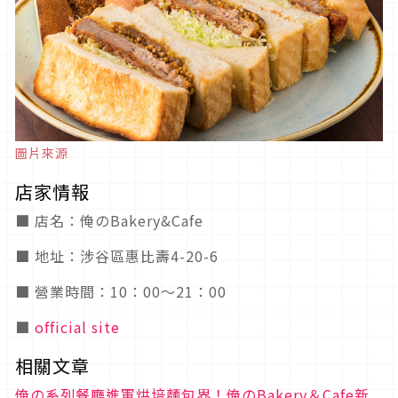
圖片來源
店家情報
■ 店名：俺のBakery&Cafe
■ 地址：涉谷區惠比壽4-20-6
■ 營業時間：10：00～21：00
■
official site
相關文章
俺の系列餐廳進軍烘培麵包界！俺のBakery＆Cafe新