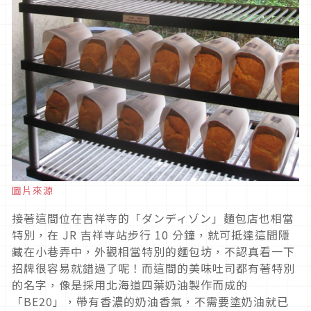
圖片來源
接著這間位在吉祥寺的「ダンディゾン」麵包店也相當
特別，在 JR 吉祥寺站步行 10 分鐘，就可抵達這間隱
藏在小巷弄中，外觀相當特別的麵包坊，不認真看一下
招牌很容易就錯過了呢！而這間的美味吐司都有著特別
的名字，像是採用北海道四葉奶油製作而成的
「BE20」，帶有香濃的奶油香氣，不需要塗奶油就已