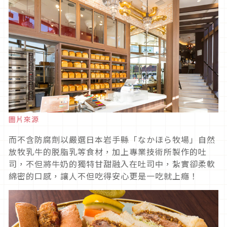
圖片來源
而不含防腐劑以嚴選日本岩手縣「なかほら牧場」自然
放牧乳牛的脱脂乳等食材，加上專業技術所製作的吐
司，不但將牛奶的獨特甘甜融入在吐司中，紮實卻柔軟
綿密的口感，讓人不但吃得安心更是一吃就上癮！