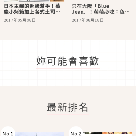
日本主婦的超級幫手！萬
只在大阪「Blue
能小烤箱加上各式土司麵
Jean」！萌萌必吃：色鉛
粉，也能做出大師級吐
筆蛋糕捲、貓咪吐司、貓
2017年05月08日
2017年08月18日
司！
掌達克瓦茲
妳可能會喜歡
最新排名
No.
1
No.
2