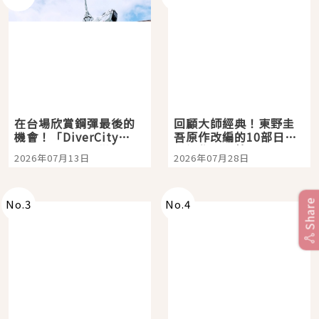
在台場欣賞鋼彈最後的
回顧大師經典！東野圭
機會！「DiverCity
吾原作改編的10部日本
Tokyo Plaza」搭船、
影視作品推薦
2026年07月13日
2026年07月28日
購物、美食及夜景，一
次全體驗
No.
3
No.
4
Share