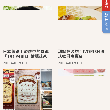
旅日地圖
日本網路上發燒中的京都
甜點控必訪！IVORISH法
「Tea Venir」話題抹茶法
式吐司專賣店
國吐司 &抹茶法國吐司人
2017年01月19日
2017年04月15日
氣食譜分享！