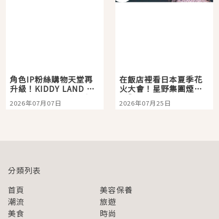
角色IP粉絲購物天堂再
在飯店裡看日本夏季花
升級！KIDDY LAND 原
火大會！星野集團煙火
宿店吉伊卡哇迎客，新
景觀飯店6選，讓你不用
2026年07月07日
2026年07月25日
開幕 OMOKADO 店3分
人擠人悠閒欣賞
即達
分類列表
首頁
美容保養
潮流
旅遊
美食
時尚