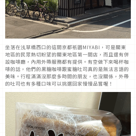
坐落在浅草橋西口的這間京都祇園MIYABI，可是關東
地區的民眾熱切盼望的關東地區第一間店，而且還有併
設咖啡廳，內用外帶服務都有提供。有空做下來喝杯咖
啡的話，他們的黑糖咖啡跟蜜糖吐司真的是無法言語的
美味。行程滿滿沒那麼多時間的朋友，也沒關係，外帶
的吐司也有多種口味可以挑選回家慢慢品嘗喔！