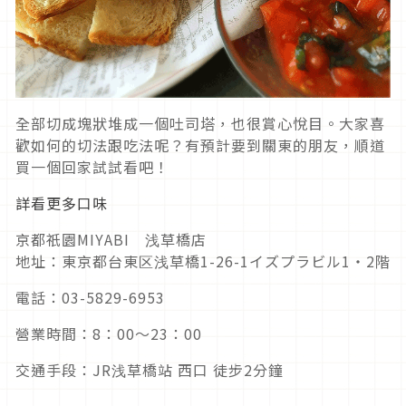
全部切成塊狀堆成一個吐司塔，也很賞心悅目。大家喜
歡如何的切法跟吃法呢？有預計要到關東的朋友，順道
買一個回家試試看吧！
詳看更多口味
京都祇園MIYABI 浅草橋店
地址：東京都台東区浅草橋1-26-1イズプラビル1・2階
電話：03-5829-6953
營業時間：8：00～23：00
交通手段：JR浅草橋站 西口 徒步2分鐘