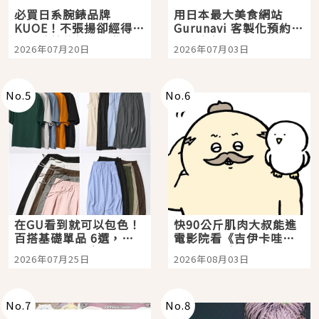
必買日系腕錶品牌
用日本最大美食網站
KUOE！不張揚卻經得起
Gurunavi 客製化預約九
時間洗鍊的經典之作五
大都市餐廳，打造專屬
2026年07月20日
2026年07月03日
選
美食體驗！
No.
5
No.
6
在GU看到就可以包色！
快90公斤肌肉大叔能進
百搭基礎單品 6選，閉
電影院看《吉伊卡哇》
眼全收也不心疼
嗎？日本重金屬樂團
2026年07月25日
2026年08月03日
「打首」會長與nagano
老師一同給出了答案
No.
7
No.
8