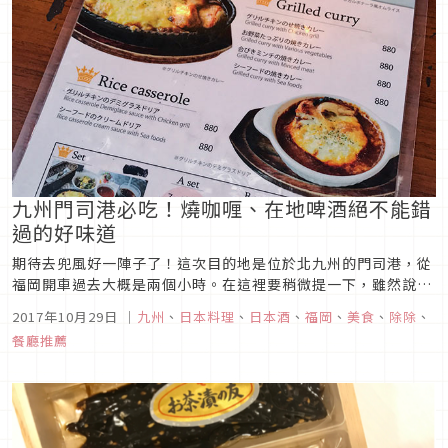
九州門司港必吃！燒咖喱、在地啤酒絕不能錯
過的好味道
期待去兜風好一陣子了！這次目的地是位於北九州的門司港，從
福岡開車過去大概是兩個小時。在這裡要稍微提一下，雖然說開
車很方便，但日本高速公路的過路費不太便宜所以大家來日本自
2017年10月29日
｜
九州
、
日本料理
、
日本酒
、
福岡
、
美食
、
除除
、
駕旅行的話最好事先查一下高速公路的使用費大概是多少會比較
餐廳推薦
好唷！