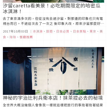
汐留caretta看美景！必吃期間限定的哈密瓜
冰淇淋！
去了東京滿多次的，但從沒有去過汐留，對那邊的印象也只有電
視台而已。不過這次去了一次之 後印象大改，原來汐留那麼好
玩！從車站出來後，馬上被林立的大樓包圍。漫步在連接高樓與
2017年10月03日
｜
冰淇淋
、
旅遊
、
日本必買
、
日本景點
、
東京
、
美
高樓的天橋，看著倒映在大樓窗戶上 的雲，來去的電車，疾走而
食
、
除除
、
餐廳推薦
過的上班族們，比起新宿、銀座，這裡好像最符合我想像中的東
京。 其中有一棟...
神秘的宇治辻利兵衛本店！抹茶控必去的秘境
全世界大概沒幾個人會像我一樣就這樣把旅行的事拖著拖著結果