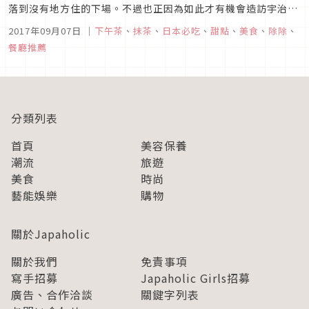
落到沒有地方住的下場。不過也正因為如此才有機會造訪宇治。
宇治市位於京都南部，以茶聞名。一出JR車站茶香馬上撲鼻而
2017年09月07日
｜
下午茶
、
抹茶
、
日本必吃
、
甜點
、
美食
、
除除
、
來。在世界遺產平等院前的表參道上更是匯集了許多著名的茶
餐廳推薦
行。不過這次造訪的「辻利兵衛本店」並不在表參道上，而是在
其反方向，隱藏在住宅區...
分類列表
首頁
美容保養
潮流
旅遊
美食
時尚
藝能娛樂
購物
關於Japaholic
關於我們
免責事項
寫手招募
Japaholic Girls招募
廣告、合作洽談
關鍵字列表