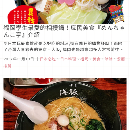
福岡學生最愛的相撲鍋！庶民美食『めんちゃ
んこ亭』介紹
到日本玩最喜歡就是吃好吃的料理,還有瘋狂的購物紓壓！而除
了台灣人喜歡去的東京、大阪, 福岡也是越來越多人常常前往的
地區！跟台灣一樣美食好吃又比東京相對便宜的各式料理真的讓
2017年11月13日
｜
日本必吃
、
日本料理
、
福岡
、
美食
、
除除
、
餐廳
人想要一去再去！今天要來介紹福岡必吃的相撲火鍋！好滋味保
推薦
證讓大家就算回國了還會念念不忘喔！