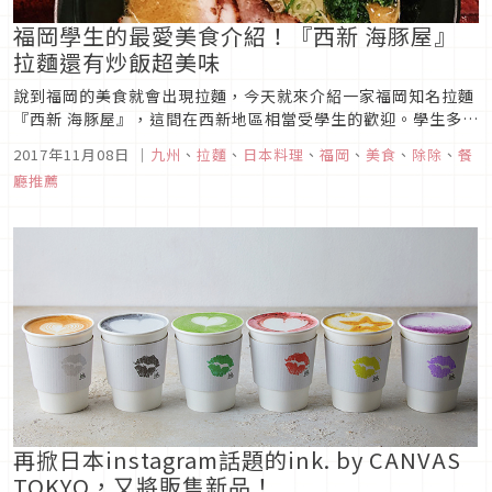
福岡學生的最愛美食介紹！『西新 海豚屋』
拉麵還有炒飯超美味
說到福岡的美食就會出現拉麵，今天就來介紹一家福岡知名拉麵
『西新 海豚屋』，這間在西新地區相當受學生的歡迎。學生多到
我有時候打扮得太邋遢時都不敢去吃，因為一不小心就會遇到認
2017年11月08日
｜
九州
、
拉麵
、
日本料理
、
福岡
、
美食
、
除除
、
餐
識的人。 我在抵達福岡的第一天就被有人帶到這間他大力推薦的
廳推薦
拉麵店，他說這家店不僅又便宜又好吃而對他喜愛的程度高到曾
經一個禮拜去了...
再掀日本instagram話題的ink. by CANVAS
TOKYO，又將販售新品！