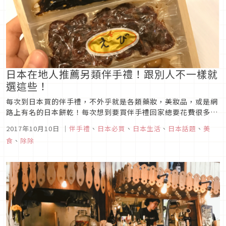
日本在地人推薦另類伴手禮！跟別人不一樣就
選這些！
每次到日本買的伴手禮，不外乎就是各類藥妝，美妝品，或是網
路上有名的日本餅乾！每次想到要買伴手禮回家總要花費很多時
間做功課還有比價也實在相當費工夫。這次就推薦幾樣日本在地
2017年10月10日
｜
伴手禮
、
日本必買
、
日本生活
、
日本話題
、
美
人也很推薦的伴手禮，下次到日本的時候，不妨可以找一下這類
食
、
除除
商品喔！