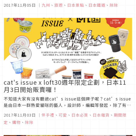
玩。
2017年11月05日
｜
九州
、
旅遊
、
日本景點
、
日本鐵道
、
除除
cat's issue x loft30週年限定企劃，日本11
月3日開始販賣囉！
不知道大家有沒有聽過cat’s issue這個牌子呢？cat’s issue
是由日本一群熱愛貓咪的藝人，設計師，編輯等發起，除了有網
路商店，還會不時舉辦展覽等關於貓咪的各種企劃，盈利的一部
2017年11月03日
｜
伴手禮
、
可愛
、
日本必買
、
日本雜貨
、
期間限
分也會捐給貓咪中途之家之類的團體。cat’s issue時常會與日
定
、
購物
、
除除
本人氣模特兒，品牌合作，所以在日本擁有相當高的...