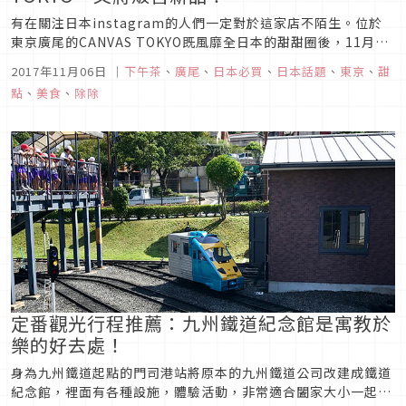
有在關注日本instagram的人們一定對於這家店不陌生。位於
東京廣尾的CANVAS TOKYO既風靡全日本的甜甜圈後，11月18
日又準備在代官山開設二號店，由於它們推出的新商品實在太引
2017年11月06日
｜
下午茶
、
廣尾
、
日本必買
、
日本話題
、
東京
、
甜
人注目，還沒開使營業就已經在網路上掀起一波熱烈的討論，媒
點
、
美食
、
除除
體們也爭相報導。接下來就讓我們來看看CANVAS TOKY...
定番觀光行程推薦：九州鐵道紀念館是寓教於
樂的好去處！
身為九州鐵道起點的門司港站將原本的九州鐵道公司改建成鐵道
紀念館，裡面有各種設施，體驗活動，非常適合闔家大小一起來