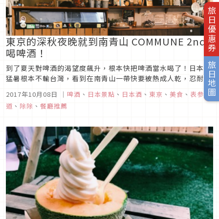
旅日優惠券
東京的深秋夜晚就到南青山 COMMUNE 2nd
喝啤酒！
旅日地圖
到了夏天對啤酒的渴望度飆升，根本快把啤酒當水喝了！日本的
猛暑根本不輸台灣，看到在南青山一帶快要被熱成人乾，忍耐度
已經逼近極限的我，晚餐前先去喝一杯消消暑。南青山，表參道
2017年10月08日
｜
啤酒
、
日本景點
、
日本酒
、
東京
、
美食
、
表参
地區聚集了很多酒吧，明明有那麼多選擇偏偏到戶外...沒問題
道
、
除除
、
餐廳推薦
嗎？