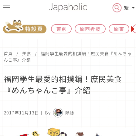
繁
東京
關西近畿
關東
首頁
美食
福岡學生最愛的相撲鍋！庶民美食『めんちゃ
んこ亭』介紹
福岡學生最愛的相撲鍋！庶民美食
『めんちゃんこ亭』介紹
2017年11月13日
｜ By
除除