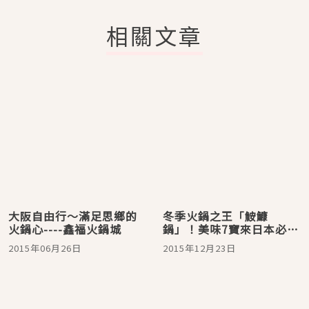
相關文章
大阪自由行～滿足思鄉的
冬季火鍋之王「鮟鱇
火鍋心----鑫福火鍋城
鍋」！美味7寶來日本必
點！
2015年06月26日
2015年12月23日