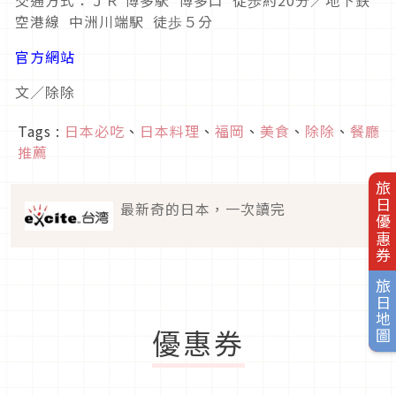
交通方式：ＪＲ 博多駅 博多口 徒歩約20分／地下鉄
空港線 中洲川端駅 徒歩５分
官方網站
文／除除
Tags :
日本必吃
、
日本料理
、
福岡
、
美食
、
除除
、
餐廳
推薦
旅日優惠券
最新奇的日本，一次讀完
旅日地圖
優惠券