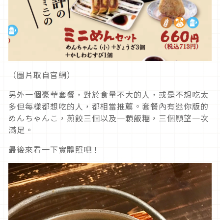
（圖片取自官網）
另外一個豪華套餐，對於食量不大的人，或是不想吃太
多但每樣都想吃的人，都相當推薦。套餐內有迷你版的
めんちゃんこ，煎餃三個以及一顆飯糰，三個願望一次
滿足。
最後來看一下實體照吧！