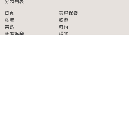
分類列表
首頁
美容保養
潮流
旅遊
美食
時尚
藝能娛樂
購物
關於Japaholic
關於我們
免責事項
寫手招募
Japaholic Girls招募
廣告、合作洽談
關鍵字列表
お問い合わせ