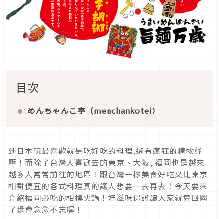
目次
めんちゃんこ亭
（menchankotei）
到日本玩最喜歡就是吃好吃的料理,還有瘋狂的購物紓
壓！而除了台灣人喜歡去的東京、大阪, 福岡也是越來
越多人常常前往的地區！跟台灣一樣美食好吃又比東京
相對便宜的各式料理真的讓人想要一去再去！今天要來
介紹福岡必吃的相撲火鍋！好滋味保證讓大家就算回國
了還會念念不忘喔！