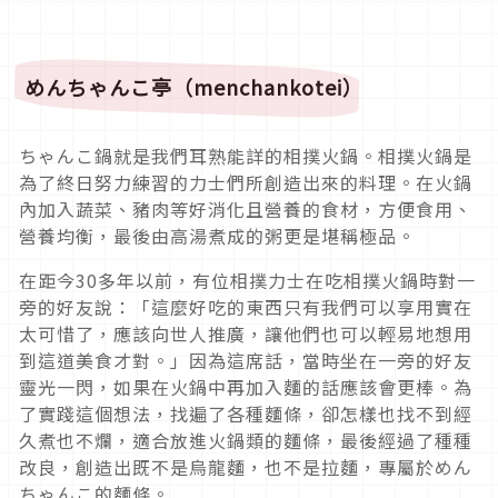
めんちゃんこ亭
（menchankotei）
ちゃんこ鍋就是我們耳熟能詳的相撲火鍋。相撲火鍋是
為了終日努力練習的力士們所創造出來的料理。在火鍋
內加入蔬菜、豬肉等好消化且營養的食材，方便食用、
營養均衡，最後由高湯煮成的粥更是堪稱極品。
在距今30多年以前，有位相撲力士在吃相撲火鍋時對一
旁的好友說：「這麼好吃的東西只有我們可以享用實在
太可惜了，應該向世人推廣，讓他們也可以輕易地想用
到這道美食才對。」因為這席話，當時坐在一旁的好友
靈光一閃，如果在火鍋中再加入麵的話應該會更棒。為
了實踐這個想法，找遍了各種麵條，卻怎樣也找不到經
久煮也不爛，適合放進火鍋類的麵條，最後經過了種種
改良，創造出既不是烏龍麵，也不是拉麵，專屬於めん
ちゃんこ的麵條。