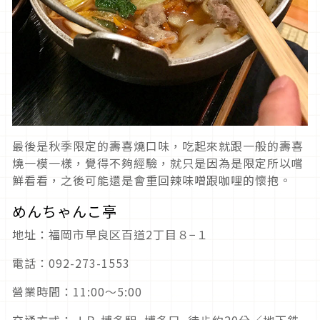
最後是秋季限定的壽喜燒口味，吃起來就跟一般的壽喜
燒一模一樣，覺得不夠經驗，就只是因為是限定所以嚐
鮮看看，之後可能還是會重回辣味噌跟咖哩的懷抱。
めんちゃんこ亭
地址：福岡市早良区百道2丁目８−１
電話：092-273-1553
營業時間：11:00〜5:00