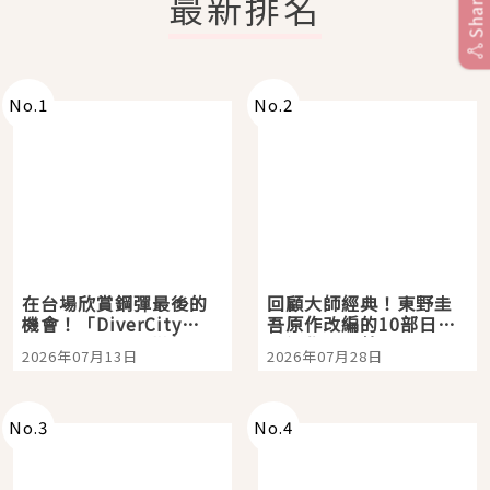
最新排名
Share
No.
1
No.
2
在台場欣賞鋼彈最後的
回顧大師經典！東野圭
機會！「DiverCity
吾原作改編的10部日本
Tokyo Plaza」搭船、
影視作品推薦
2026年07月13日
2026年07月28日
購物、美食及夜景，一
次全體驗
No.
3
No.
4