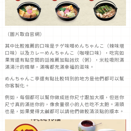
（圖片取自官網）
其中比較推薦的口味是チゲ味噌めんちゃんこ（辣味增
口味）以及カレーめんちゃんこ（咖哩口味），吃完如
果胃還有點空間的話推薦加點雑炊（粥），米粒吸附滿
滿湯汁的精華，滿嘴都充滿幸福的滋味。
めんちゃんこ亭還有點比較特別的地方是他們都可以幫
你客製化。
例如，每個都可以幫你做成迷你尺寸跟加大版，但迷你
尺寸真的滿迷你的，像食量很小的人也吃不太飽。湯頭
也是，如果覺得太鹹都可以請他們做較清淡點的版本。