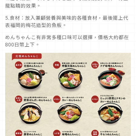
龍點睛的效果。
5.食材：放入兼顧營養與美味的各種食材，最後擺上代
表福岡的梅花造型的魚板。
めんちゃんこ有非常多種口味可以選擇，價格大約都在
800日幣上下。