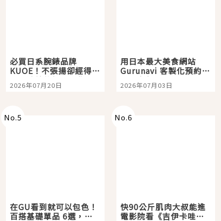
必買日系腕錶品牌
用日本最大美食網站
KUOE！不張揚卻經得起
Gurunavi 客製化預約九
時間洗鍊的經典之作五
大都市餐廳，打造專屬
2026年07月20日
2026年07月03日
選
美食體驗！
No.
5
No.
6
在GU看到就可以包色！
快90公斤肌肉大叔能進
百搭基礎單品 6選，閉
電影院看《吉伊卡哇》