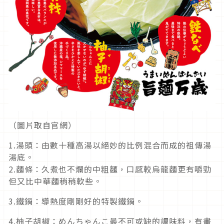
（圖片取自官網）
1.湯頭：由數十種高湯以絕妙的比例混合而成的祖傳湯
湯底。
2.麵條：久煮也不爛的中粗麵，口感較烏龍麵更有嚼勁
但又比中華麵稍稍軟些。
3.鐵鍋：導熱度剛剛好的特製鐵鍋。
4.柚子胡椒：めんちゃんこ最不可或缺的調味料，有畫