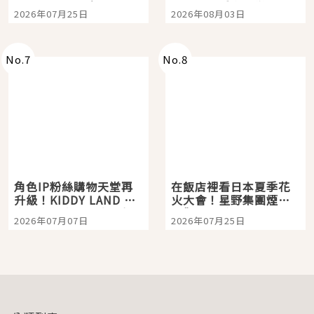
眼全收也不心疼
嗎？日本重金屬樂團
2026年07月25日
2026年08月03日
「打首」會長與nagano
老師一同給出了答案
No.
7
No.
8
角色IP粉絲購物天堂再
在飯店裡看日本夏季花
升級！KIDDY LAND 原
火大會！星野集團煙火
宿店吉伊卡哇迎客，新
景觀飯店6選，讓你不用
2026年07月07日
2026年07月25日
開幕 OMOKADO 店3分
人擠人悠閒欣賞
即達