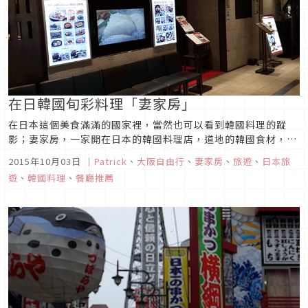
在日韓國旬彩料理「妻家房」
在日本這個美食滿滿的國家裡，當然也可以看到韓國料理的蹤
影；妻家房，一家開在日本的韓國料理店，道地的韓國食材，得
以體驗韓國美食的餐廳。一個下午一點多的平日，來到大阪難波
2015年10月03日
｜
Patrick
、
大阪自由行
、
妻家房
、
旅遊
、
日本旅
的高島屋，逛著逛著吃飯時間也到了，隨後發現到有午餐套餐的
遊
、
韓國料理
、
餐廳推薦
韓國旬彩料理妻家房，決定一食究竟，韓國料理令人欣賞的地
方。走進這間光亮的店，迎...