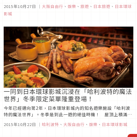
技術合作，在明年春天推出世界最高飛行式雲霄飛車『飛天翼
2015年10月27日
｜
大阪自由行
、
娛樂
、
旅遊
、
日本旅遊
、
日本環球
龍』。『飛天翼龍』起伏最為激烈、世界最長的雲霄飛車、世界
影城
最大落差所產生的Ｇ力，還能一覽廣闊的「侏羅紀公園」，可說
是世界最高水準...
一同到日本環球影城‎沉浸在「哈利波特的魔法
世界」冬季限定菜單隆重登場！
今年已經邁向第2年，日本環球影城内的知名遊樂施設「哈利波
特的魔法世界」。冬季是到此一遊的絕佳時機！ 屋頂上積滿銀
白色的雪ツララなど、原著以及電影場景中登場的冬季景色精彩
2015年10月22日
｜
哈利波特
、
大阪自由行
、
娛樂
、
日本環球影城
重現。遊客可以盡情的沉浸在哈利波特的奇幻世界裡面☆另外，
「奶油啤酒」以及「節日盛宴」等冬季限定菜單隆重登場！ 其