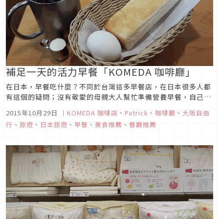
補足一天的活力早餐「KOMEDA 咖啡廳」
在日本，早餐吃什麼？不同於台灣這多早餐店，在日本很多人都
有這個的疑問；沒有敬愛的母親大人幫忙準備營養早餐，自己想
辦法的話往往都是選擇吃便利商店，或是怎麼吃都不習慣的味噌
2015年10月29日
｜
KOMEDA 咖啡店
、
Patrick
、
咖啡廳
、
大阪自由
湯配生蛋蓋白飯，外加一盤納豆.....。這次讓KOMEDA 咖啡店，
行
、
旅遊
、
日本旅遊
、
早餐
、
美食推薦
、
餐廳推薦
幫你我解決這個問題吧。每天早上11點之前，在KOMEDA 咖啡
店...