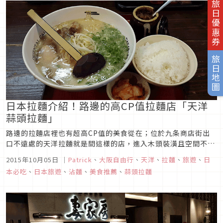
旅日優惠券
中也有今年最新販售的...
旅日地圖
日本拉麵介紹！路邊的高CP值拉麵店「天洋
蒜頭拉麵」
路邊的拉麵店裡也有超高CP值的美食從在；位於九条商店街出
口不遠處的天洋拉麵就是間這樣的店，進入木頭裝潢且空間不大
的店後，迎來的是店員的笑容與問候，招呼就坐點餐後，店員會
2015年10月05日
｜
Patrick
、
大阪自由行
、
天洋
、
拉麵
、
旅遊
、
日
詢問：需不需要加蒜頭呢？天祥的中午套餐到下午5點為止：可
本必吃
、
日本旅遊
、
沾麵
、
美食推薦
、
蒜頭拉麵
以無限續碗的白飯加上店裡特製酸菜的A set--150日元；變大碗
免費的叉燒...