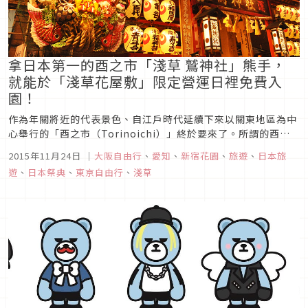
拿日本第一的酉之市「淺草 鷲神社」熊手，
就能於「淺草花屋敷」限定營運日裡免費入
園！
作為年關將近的代表景色、自江戶時代延續下來以關東地區為中
心舉行的「酉之市（Torinoichi）」終於要來了。所謂的酉之
市，乃是每年11月的酉日時在各地鷲神社舉行祈求開運招福、生
2015年11月24日
｜
大阪自由行
、
愛知
、
新宿花園
、
旅遊
、
日本旅
意興隆的祭典。其中特別是作為「關東三大酉之市」的淺草、新
遊
、
日本祭典
、
東京自由行
、
淺草
宿花園、府中的酉之市極負盛名。11月的酉日，每年有2～3
次，第一個...