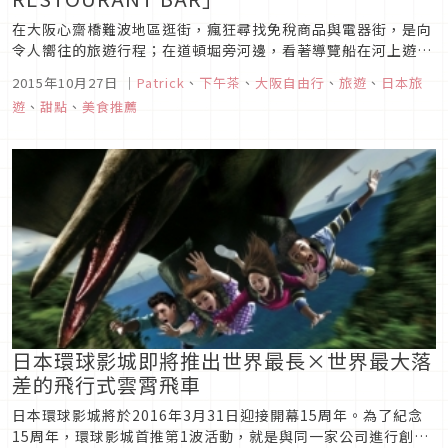
在大阪心齋橋難波地區逛街，瘋狂尋找免稅商品與電器街，是向
令人嚮往的旅遊行程；在道頓堀旁河邊，看著導覽船在河上遊
行，邊欣賞夕陽即將西下之美的同時，發現了河岸邊的酒吧門
2015年10月27日
｜
Patrick
、
下午茶
、
大阪自由行
、
旅遊
、
日本旅
口，擺放著吸引人視線的冰淇淋招牌。走進感覺昏暗的地下一
遊
、
甜點
、
美食推薦
樓，金黃色的陽光從窗口撒入，照亮了桌邊的一角；店員拿來菜
單後，心想著：在經歷了非常...
日本環球影城即將推出世界最長×世界最大落
差的飛行式雲霄飛車
日本環球影城將於2016年3月31日迎接開幕15周年。為了紀念
15周年，環球影城首推第1波活動，就是與同一家公司進行創意