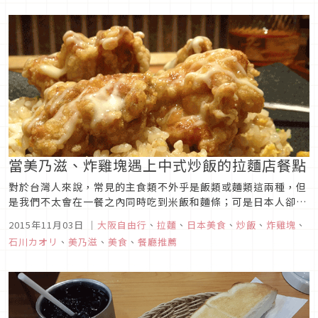
起話題的就是「奶油鰻魚握壽司」。【奶油鰻魚握壽司？】大阪
市內4家壽司店「JIN...
當美乃滋、炸雞塊遇上中式炒飯的拉麵店餐點
對於台灣人來說，常見的主食類不外乎是飯類或麵類這兩種，但
是我們不太會在一餐之內同時吃到米飯和麵條；可是日本人卻出
乎意料的喜歡這樣的搭配呢！常常能在綜藝節目當中聽到「碳水
2015年11月03日
｜
大阪自由行
、
拉麵
、
日本美食
、
炒飯
、
炸雞塊
、
化合物嘉年華」（一餐內同時吃到兩種以上的澱粉類主食），澱
石川カオリ
、
美乃滋
、
美食
、
餐廳推薦
粉和澱粉的組合好像有種神奇的吸引力，在肚子餓的時候（想吃
飯又想吃麵的）兩個願...