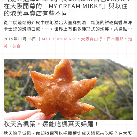
在大阪開幕的『MY CREAM MIKKE』與以往
的泡芙專賣店有些不同
從口感蓬鬆的外皮中啪地溢出大量鮮奶油。鬆脆的餅乾與香草味
卡士達的滑順口感……。世界上有很多種形式的泡芙，共通點是
不管哪一種只要回想起來就覺得很幸福。其實，從10月23日的
2015年11月16日
｜
MY CREAM MIKKE
、
大阪自由行
、
日本甜點
、
泡
星期五開始，連泡芙愛好者都很有興趣的泡芙專賣店在大阪府四
芙
、
美食
條畷市的AEONMALL四條畷開幕了。店名『MY CREAM
MIKKE』...
秋天賞楓葉，還能吃楓葉天婦羅！
秋天除了賞楓，你知道還可以把楓葉炸成天婦羅來吃嗎？在大阪