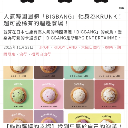
人氣韓國團體「BIGBANG」化身為KRUNK！
超可愛稀有的週邊登場！
就算在日本也擁有高人氣的韓國團體「BIGBANG」的成員，變
身為可愛的卡通公仔！BIGBANG是所屬YG ENTERTAINMENT
公司的代表團體，作為「KRUNK（クランク）」常客的
2015年11月23日
｜
JPOP
、
KIDDY LAND
、
大阪自由行
、
娛樂
、
期
BIGBANG團員們，這次做成了「KRUNK×BIGBANG」的形象
間限定
、
流行
、
福岡自由行
商標，也造成了粉絲們之間的話題。例如像是自動鉛筆...
【能夠選擇的幸福】找到只屬於自己的泡芙！