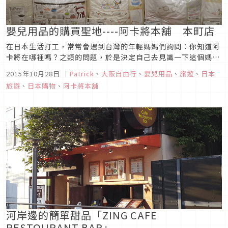
嬰兒用品的購買聖地----阿卡將本舖 本町店
在日本生活打工，常常會遇到台灣的年輕媽媽們詢問：你知道阿
卡將在哪裡嗎？之類的問題，於是決定自己去見識一下這個媽媽
們尋找的阿卡將本舖 本町店。原來一間嬰兒用品店可以開得這
2015年10月28日
｜
Patrick
、
大阪自由行
、
嬰兒用品
、
旅遊
、
日本
麼大間，從一進門的嬰兒食品與零食，到樓上的衣服玩具，應有
旅遊
、
日本購物
、
阿卡將本舖
盡有。一樓裡有各種基本且實用的用具，奶瓶、嬰兒沐浴乳、牙
刷、尿布等等；穿過西...
河岸邊的簡單甜品「ZING CAFE
RESTOURANT BAR」