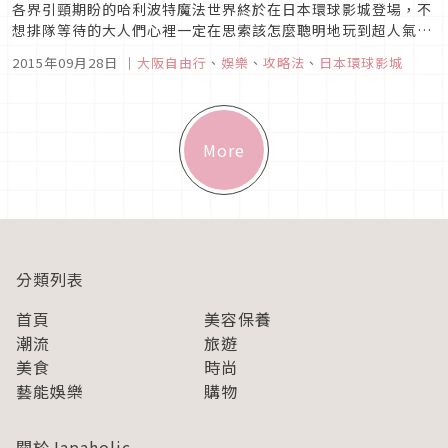
各界引頸期盼的哈利波特魔法世界終於在日本環球影城登場，不
想排隊等待的大人們心裡一定在思索該怎麼聰明地玩到超人氣遊
樂設施吧。今天記者就要傳授各位不用大排長龍就可以進場遊玩
2015年09月28日
｜
大阪自由行
、
娛樂
、
攻略法
、
日本環球影城
的秘訣。那就是要先入手「環球影城特快入場券」。有了特快入
場券，便能優先入場乘坐設施。用在哈利波特魔法世界，就像施
了魔法般神奇呢。◎不...
More
分類列表
首頁
美容保養
潮流
旅遊
美食
時尚
藝能娛樂
購物
關於Japaholic