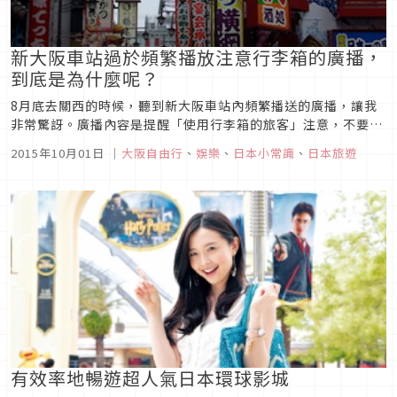
新大阪車站過於頻繁播放注意行李箱的廣播，
到底是為什麼呢？
8月底去關西的時候，聽到新大阪車站內頻繁播送的廣播，讓我
非常驚訝。廣播內容是提醒「使用行李箱的旅客」注意，不要造
成他人的困擾。這類廣播從早到晚，幾乎是持續不斷地一直頻繁
2015年10月01日
｜
大阪自由行
、
娛樂
、
日本小常識
、
日本旅遊
播送。我稍微看了一下周圍，因為暑假剛好快結束了，確實有許
多使用行李箱的人，說不定這麼頻繁地播送廣播，是因為與拖著
行李箱的人發生擦撞的...
有效率地暢遊超人氣日本環球影城