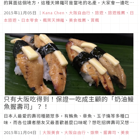
的箕面這個地方，這種天婦羅可是當地的名產，大家會一邊吃楓
葉，一邊賞楓葉！每一片天婦羅是把楓葉沾上麵衣再去油炸，最
2015年11月05日
｜
Kana Chen
、
大阪自由行
、
旅遊
、
旅遊推薦
、
日
後再灑上芝麻就完成了。可別以為楓葉只是隨便摘下來就可以
本旅遊
、
日本零食
、
楓葉天婦羅
、
美食推薦
、
賞楓
吃，其實店家是把自己栽種的楓葉水洗後，在一定濕度與溫度
下，用鹽醃漬一年以上再來...
只有大阪吃得到！保證一吃成主顧的「奶油鰻
魚握壽司」？！
日本人最愛的壽司種類眾多，有鮪魚、章魚、玉子燒等多種口
味，而各位讀者朋友又最喜歡甚麼口味呢？想吃招牌壽司又想吃
當季口味，數不清的壽司種類總是讓人猶豫不決。最近，網路上
2015年11月04日
｜
大阪美食
、
大阪自由行
、
娛樂
、
握壽司
、
美食
更是流傳著某種壽司，據說吃過一次就會成為它的信眾。而那引