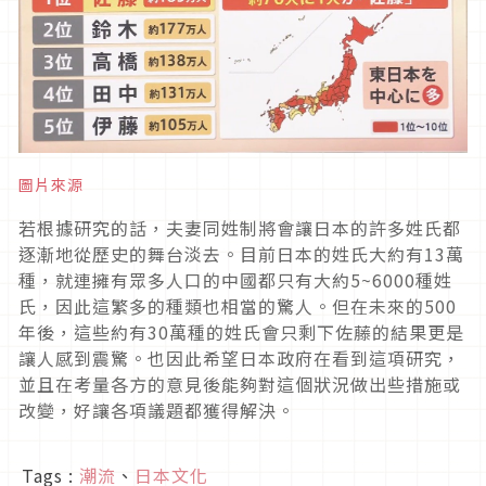
圖片來源
若根據研究的話，夫妻同姓制將會讓日本的許多姓氏都
逐漸地從歷史的舞台淡去。目前日本的姓氏大約有13萬
種，就連擁有眾多人口的中國都只有大約5~6000種姓
氏，因此這繁多的種類也相當的驚人。但在未來的500
年後，這些約有30萬種的姓氏會只剩下佐藤的結果更是
讓人感到震驚。也因此希望日本政府在看到這項研究，
並且在考量各方的意見後能夠對這個狀況做出些措施或
改變，好讓各項議題都獲得解決。
Tags :
潮流
、
日本文化