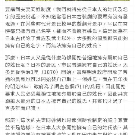
要講到夫妻同姓制度，我們就得先從日本人的姓氏及名
字的歷史說起。不知道常看日本古裝劇的觀眾有沒有發
現過，在某些時代背景比較早的戲劇背景中，平民在當
時都只擁有自己名字，卻而不會擁有姓氏。這是因為在
日本古代除了貴族及武士以外，大多數的國民都只能夠
擁有自己的名字，而無法擁有自己的姓氏。
那麼，日本人又是從什麼時候開始普遍地擁有屬於自己
的姓氏呢？日本的農民、市民普遍擁有自己的姓氏，大
多是從明治3年（1870）開始，當時明治政府開放了普
通的農民也可以開始替自己取上一個姓氏，而在五年後
的明治8年，政府為了調查各個戶口的兵籍，因此開始
要求人民必須義務性地擁有屬於自己的姓氏，因此其實
距離大部分的日本人擁有自己的姓氏，其實也才過了一
百多年而已唷。
那麼，這次的夫妻同姓制也是那個時候制定的嗎？其實
並不是這樣，在日本人大多開始擁有自己的姓氏後，其
實結婚時並沒有被要求改姓。例如田中先生與鈴木小姐