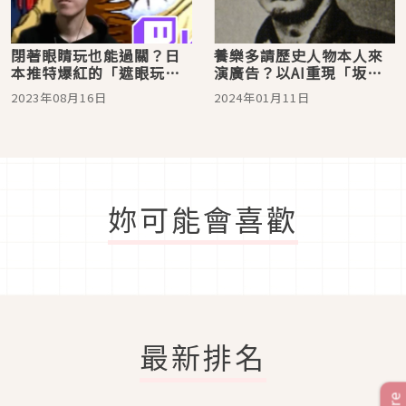
閉著眼睛玩也能過關？日
養樂多請歷史人物本人來
本推特爆紅的「遮眼玩戀
演廣告？以AI重現「坂本
愛遊戲」網民稱神
龍馬」栩栩如生日本網民
2023年08月16日
2024年01月11日
超驚喜
妳可能會喜歡
最新排名