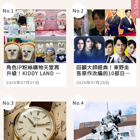
Share
No.
1
No.
2
角色IP粉絲購物天堂再
回顧大師經典！東野圭
升級！KIDDY LAND 原
吾原作改編的10部日本
宿店吉伊卡哇迎客，新
影視作品推薦
2026年07月07日
2026年07月28日
開幕 OMOKADO 店3分
即達
No.
3
No.
4