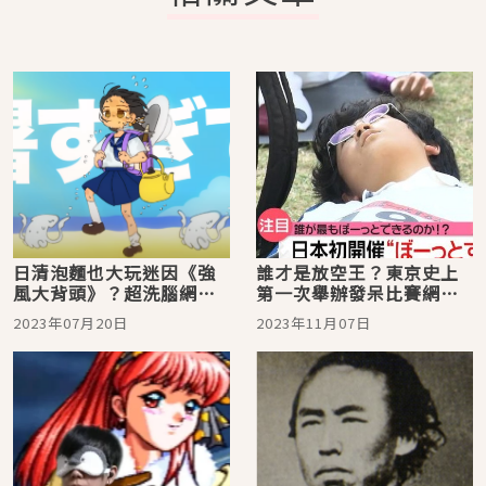
日清泡麵也大玩迷因《強
誰才是放空王？東京史上
風大背頭》？超洗腦網民
第一次舉辦發呆比賽網民
笑翻
全笑翻
2023年07月20日
2023年11月07日