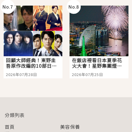
No.
7
No.
8
回顧大師經典！東野圭
在飯店裡看日本夏季花
吾原作改編的10部日本
火大會！星野集團煙火
影視作品推薦
景觀飯店6選，讓你不用
2026年07月28日
2026年07月25日
人擠人悠閒欣賞
分類列表
首頁
美容保養