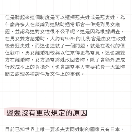
但是聽起來這個制度是可以選擇冠夫姓或是冠妻姓，為
什麼許多人在談論到這點時通常都會一併提到男女議
題，並認為這對女性很不公平呢？這是因為根據調查，
在男女雙方結婚時，大約有95％的比例會是由女性改姓
後去冠夫姓，而這也造就了一個問題，就是在現代的價
值觀中，男女離婚相較與以往來得更為常見，這也讓雙
方在離婚時，女方通常將姓改回去時，除了會額外造成
行政成本上的負擔外，也會讓當事人需要花費一大筆時
間去處理各種證件及文件上的事務。
遲遲沒有更改規定的原因
目前已知世界上唯一要求夫妻同姓制的國家只有日本，