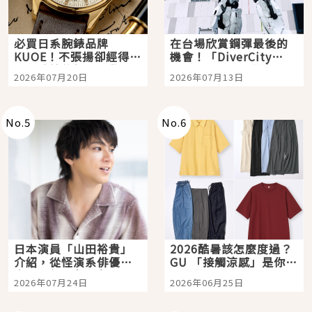
必買日系腕錶品牌
在台場欣賞鋼彈最後的
KUOE！不張揚卻經得起
機會！「DiverCity
時間洗鍊的經典之作五
Tokyo Plaza」搭船、
2026年07月20日
2026年07月13日
選
購物、美食及夜景，一
次全體驗
No.
5
No.
6
日本演員「山田裕貴」
2026酷暑該怎麼度過？
介紹，從怪演系俳優走
GU 「接觸涼感」是你的
向國民級日劇主角
夏日救星
2026年07月24日
2026年06月25日