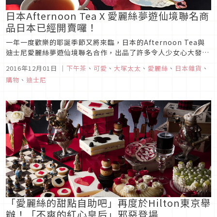
日本Afternoon Tea X 愛麗絲夢遊仙境聯名商
品日本已經開賣囉！
一年一度歡樂的耶誕季節又將來臨，日本的Afternoon Tea與
迪士尼愛麗絲夢遊仙境聯名合作，出品了許多令人少女心大發的
季節商品。用愛麗絲夢遊仙境裡出現的各種相關圖案造型，要來
2016年12月01日
｜
下午茶
、
可愛
、
大塚太太
、
愛麗絲
、
日本雜貨
、
擄獲消費者的心，讓今年的聖誕節充滿不可思議的氣息。
購物
、
迪士尼
「愛麗絲的甜點自助吧」再度於Hilton東京舉
辦！「不爽的紅心皇后」邪惡登場