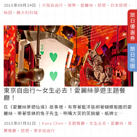
幕！為了紀念原作小說出版150週年，內部裝潢和菜色上都做了
2015年09月24日
｜
大阪自由行
、
娛樂
、
愛麗絲
、
旅遊
、
日本旅遊
、
大幅度的改變，像是把iPad埋在懷表造型菜單中，或是利用CG
梅田
、
義大利料理
動畫的播放和引進數位技術，使得店如其名，打造出更加如夢似
旅日優惠券
幻的氛圍...
旅日地圖
東京自由行～女生必去！愛麗絲夢遊主題餐
廳！
在《愛麗絲夢遊仙境》故事裡，有穿著藍洋裝綁著蝴蝶髮圈的愛
麗絲、帶著懷錶的兔子先生、咧嘴大笑的笑臉貓、紙牌士
兵……，而現在在日本，則開設了6家愛麗絲的主題餐廳，帶你
2015年07月01日
｜
Kana Chen
、
主題餐廳
、
女生必去
、
愛麗絲
、
推
一同進入這個超現實的夢幻故事中。在東京有5家店愛麗絲餐
薦餐廳
、
旅遊
、
東京自由行
廳，分別是銀座的「迷宮王國」、新宿的「繪本王國」與「魔法