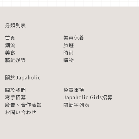
王國」、池袋的「古城王國」、...
分類列表
首頁
美容保養
潮流
旅遊
美食
時尚
藝能娛樂
購物
關於Japaholic
關於我們
免責事項
寫手招募
Japaholic Girls招募
廣告、合作洽談
關鍵字列表
お問い合わせ