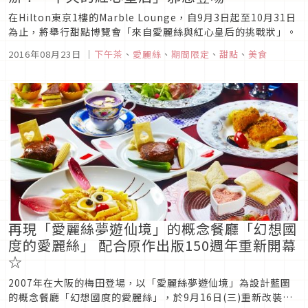
在Hilton東京1樓的Marble Lounge，自9月3日起至10月31日
為止，將舉行甜點博覽會「來自愛麗絲與紅心皇后的挑戰狀」。
2016年08月23日
｜
下午茶
、
愛麗絲
、
期間限定
、
甜點
、
美食
再現「愛麗絲夢遊仙境」的概念餐廳「幻想國
度的愛麗絲」 配合原作出版150週年重新開幕
☆
2007年在大阪的梅田登場，以「愛麗絲夢遊仙境」為設計藍圖
的概念餐廳「幻想國度的愛麗絲」，於9月16日(三)重新改裝開