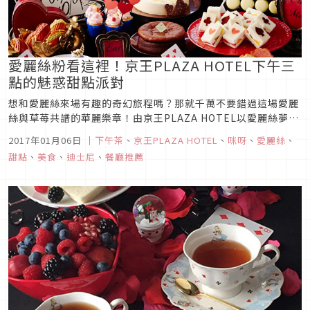
愛麗絲粉看這裡！京王PLAZA HOTEL下午三
點的魅惑甜點派對
想和愛麗絲來場有趣的奇幻旅程嗎？那就千萬不要錯過這場愛麗
絲與草苺共譜的華麗樂章！由京王PLAZA HOTEL以愛麗絲夢遊
仙境為主題企劃出『三點的甜點派對』將1月份限定的草苺餐點
2017年01月06日
｜
下午茶
、
京王PLAZA HOTEL
、
咪呀
、
愛麗絲
、
也加入其中，使派對更是大大增加了豪華度與可看性！
甜點
、
美食
、
迪士尼
、
餐廳推薦