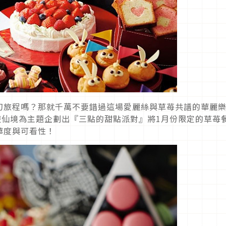
幻旅程嗎？那就千萬不要錯過這場愛麗絲與草苺共譜的華麗
絲夢遊仙境為主題企劃出『三點的甜點派對』將1月份限定的草苺
華度與可看性！