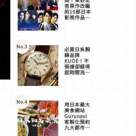
吾原作改編
的10部日本
影視作品推
薦
No.
3
必買日系腕
錶品牌
KUOE！不
張揚卻經得
起時間洗鍊
的經典之作
五選
No.
4
用日本最大
美食網站
Gurunavi
客製化預約
九大都市餐
廳，打造專