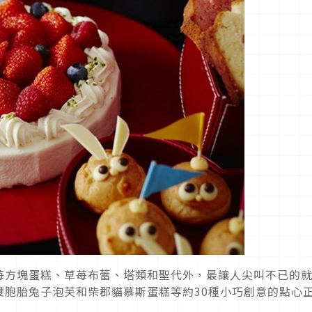
苺方塊蛋糕、草苺布蕾、塔類和聖代外，最讓人尖叫不已的
雙胞胎兔子泡芙和柴郡貓慕斯蛋糕等約30種小巧創意的點心