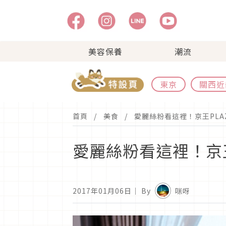
美容保養
潮流
東京
關西近
首頁
美食
愛麗絲粉看這裡！京王PLA
愛麗絲粉看這裡！京王
2017年01月06日
｜ By
咪呀