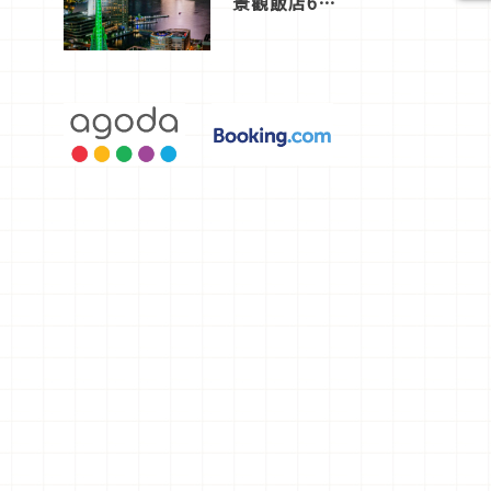
景觀飯店6
選，讓你不
用人擠人悠
閒欣賞