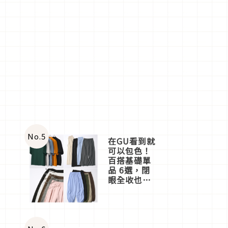
No.
5
在GU看到就
可以包色！
百搭基礎單
品 6選，閉
眼全收也不
心疼