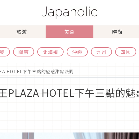
旅遊
美食
時尚
畿
關東
北海道
沖繩
九州
四國
ZA HOTEL下午三點的魅惑甜點派對
PLAZA HOTEL下午三點的