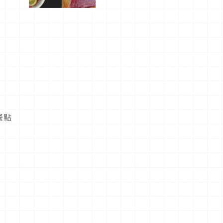
屬美食體
驗！
樂
餐點