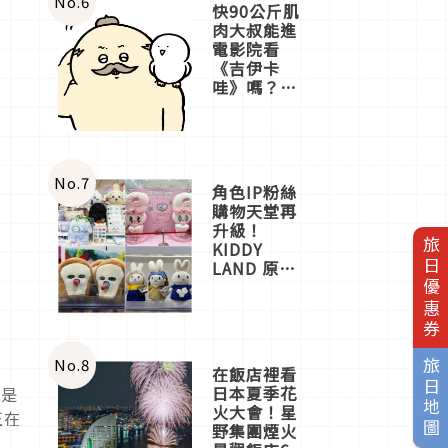
No.
6
快90公斤肌
肉大叔能進
電影院看
《吉伊卡
哇》嗎？日
本重金屬樂
團「打首」
會長與
nagano老師
一同給出了
No.
7
角色IP粉絲
答案
購物天堂再
升級！
旅日優惠券
KIDDY
LAND 原宿
店吉伊卡哇
迎客，新開
幕
OMOKADO
店3分即達
No.
8
旅日地圖
在飯店裡看
日本夏季花
就是
火大會！星
正在
野集團煙火