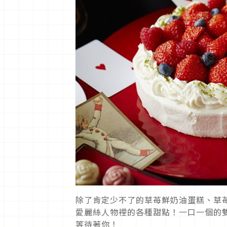
除了肯定少不了的草苺鮮奶油蛋糕、草
愛麗絲人物裡的各種甜點！一口一個的
等待著你！