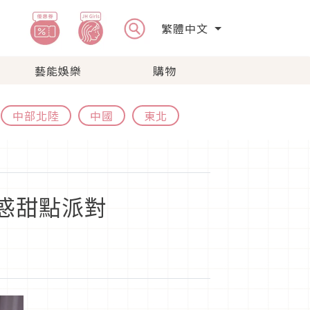
繁體中文
藝能娛樂
購物
中部北陸
中國
東北
魅惑甜點派對