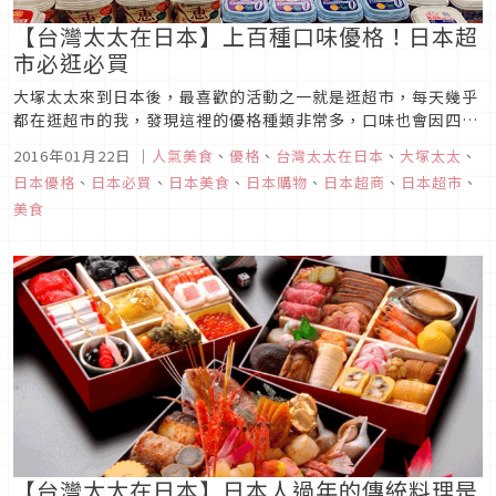
【台灣太太在日本】上百種口味優格！日本超
市必逛必買
大塚太太來到日本後，最喜歡的活動之一就是逛超市，每天幾乎
都在逛超市的我，發現這裡的優格種類非常多，口味也會因四季
不同的水果和各個時期不一樣的流行風潮而變化多端。
2016年01月22日
｜
人氣美食
、
優格
、
台灣太太在日本
、
大塚太太
、
日本優格
、
日本必買
、
日本美食
、
日本購物
、
日本超商
、
日本超市
、
美食
【台灣太太在日本】日本人過年的傳統料理是