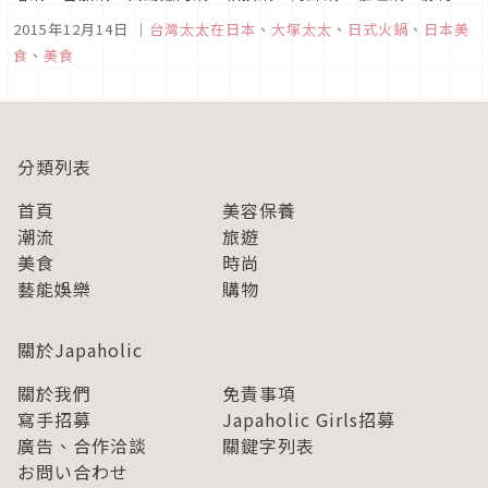
油鍋、涮涮鍋、壽喜燒......太多了說不完，而且每年幾乎都有新
2015年12月14日
｜
台灣太太在日本
、
大塚太太
、
日式火鍋
、
日本美
口味出現。餐廳裡還可以吃到有地方特色的火鍋如博多的大腸
食
、
美食
鍋、北海道的石狩鍋，或是特殊食材如河豚鍋、鴨鍋等等。（反
觀我們台灣在家...
分類列表
首頁
美容保養
潮流
旅遊
美食
時尚
藝能娛樂
購物
關於Japaholic
關於我們
免責事項
寫手招募
Japaholic Girls招募
廣告、合作洽談
關鍵字列表
お問い合わせ