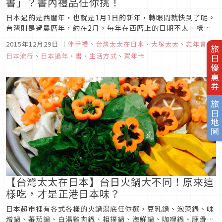
書」？書內禮品任你挑！
日本過的是西曆年，也就是1月1日的新年，轉眼間就快到了呢。
台灣則是過農曆年，約在2月，每年在西曆上的日期不太一樣。
同樣是過年，太塚太太發現過年前日本這裡要做的事情和準備的
2015年12月29日
｜
伴手禮
、
台灣太太在日本
、
大塚太太
、
忘年會
、
東西和台灣非常不一樣。
旅日優惠券
日本流行
、
日本過年
、
書
、
生活方式
、
賀年卡
旅日地圖
【台灣太太在日本】台日火鍋大不同！原來這
樣吃，才是正港日本味？
日本超市裡有各式各樣的火鍋湯底任你選，豆乳鍋、泡菜鍋、味
增鍋、蕃茄鍋、白湯雞肉鍋、相撲鍋、海鮮鍋、咖哩鍋、豚骨醬