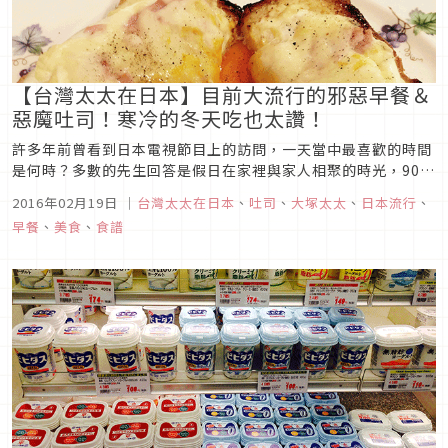
【台灣太太在日本】目前大流行的邪惡早餐＆
惡魔吐司！寒冷的冬天吃也太讚！
許多年前曾看到日本電視節目上的訪問，一天當中最喜歡的時間
是何時？多數的先生回答是假日在家裡與家人相聚的時光，90%
以上的太太說是平日早晨先生上班與小孩上學都出門後，自己一
2016年02月19日
｜
台灣太太在日本
、
吐司
、
大塚太太
、
日本流行
、
個人在家悠閒的早餐時光（笑）。因此日本的網路上流行著許多
早餐
、
美食
、
食譜
家庭主婦們分享的各式早餐，大塚太太就來介紹一下最近日本流
行的話題人氣邪惡早...