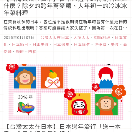
什麼？除夕的跨年蕎麥麵、大年初一的冷冰冰
年菜料理
在美食眾多的日本，各位是不是很期待在新年時會有什麼更棒的
傳統料理出現嗎？答案可能要讓大家失望了，因為第一次在日本
過年的大塚太太，跟著夫家一起度過後，只有一個感想～什麼？
2016年01月07日
｜
台灣太太在日本
、
大塚太太
、
御節料理
、
日本文
過年的傳統年菜（おせち料理）怎麼是冷冰冰的？
化
、
日本節日
、
日本美食
、
日本過年
、
日本除夕
、
注連繩
、
美食
、
蕎
麥麵
、
鏡餅
、
門松
【台灣太太在日本】日本過年流行「送一本