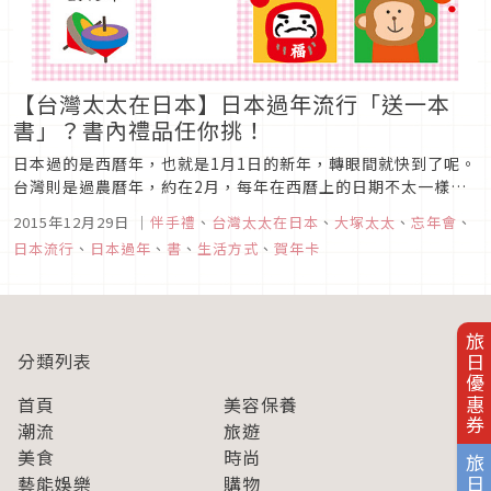
【台灣太太在日本】日本過年流行「送一本
書」？書內禮品任你挑！
日本過的是西曆年，也就是1月1日的新年，轉眼間就快到了呢。
台灣則是過農曆年，約在2月，每年在西曆上的日期不太一樣。
同樣是過年，太塚太太發現過年前日本這裡要做的事情和準備的
2015年12月29日
｜
伴手禮
、
台灣太太在日本
、
大塚太太
、
忘年會
、
東西和台灣非常不一樣。
日本流行
、
日本過年
、
書
、
生活方式
、
賀年卡
旅日優惠券
分類列表
首頁
美容保養
潮流
旅遊
美食
時尚
藝能娛樂
購物