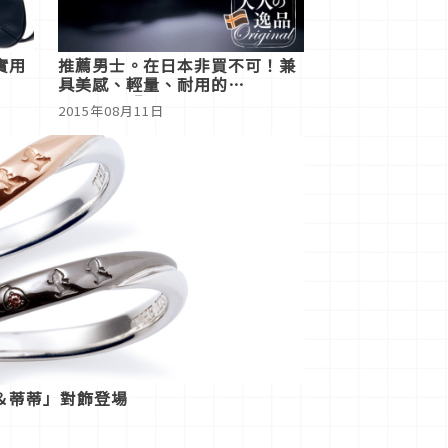
實用
推薦男士。在日本非買不可！兼
具美感、輕量、耐用的
PORTER『Black Cross』系列
2015年08月11日
＆蒂蒂」對飾登場