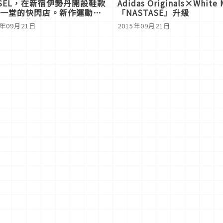
ESEL，在新宿伊勢丹開設鞋款
Adidas Originals×Whit
一堂的快閃店。新作運動鞋
「NASTASE」升級
世界發售
5年09月21日
2015年09月21日