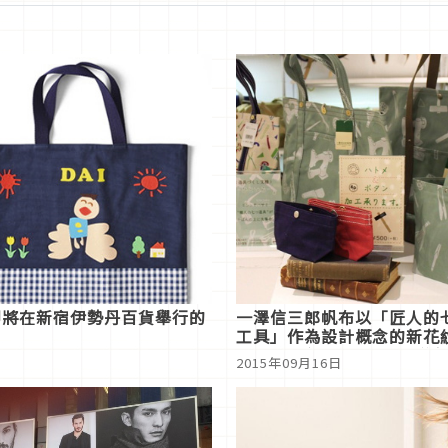
即將在新宿伊勢丹百貨舉行的
一澤信三郎帆布以「匠人的
工具」作為設計概念的新花
也有推出與Hello Kitty聯
2015年09月16日
的包包！