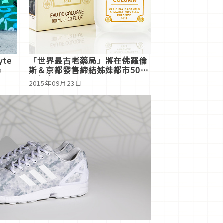
yte
「世界最古老藥局」將在佛羅倫
場
斯＆京都發售締結姊妹都市50周
年紀念香水
2015年09月23日