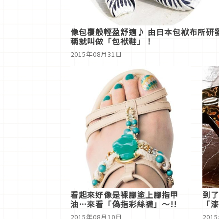
像包覆般輕盈舒適♪ 由日本包袱布所研
稱就叫做「包袱鞋」！
2015年08月31日
看起來好像是裸腳塗上腳指甲
到了
油…來看「偽指彩絲襪」～!!
「漆
2015年08月10日
201