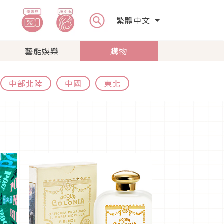
繁體中文
藝能娛樂
購物
中部北陸
中國
東北