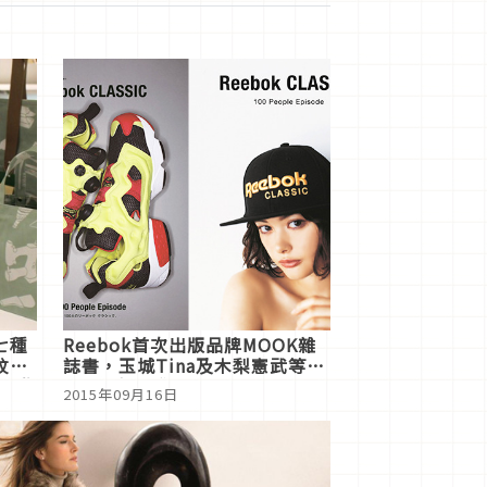
七種
Reebok首次出版品牌MOOK雜
紋、
誌書，玉城Tina及木梨憲武等
名合作
100位名人登場
2015年09月16日