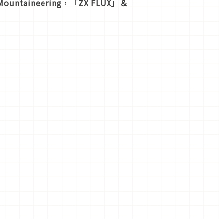
e Mountaineering，「ZX FLUX」＆