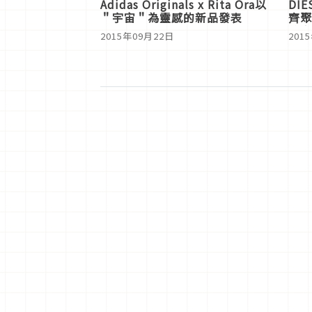
Adidas Originals x Rita Ora以
DI
＂宇宙＂為靈感的新品發表
齊聚
搶先
2015年09月22日
201