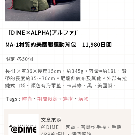
［DIME×ALPHA(アルファ)］
MA-1材質的美國製運動背包 11,980日圓
限定 各50個
長41×寬36×厚度15cm，約345g。容量=約18L，背
帶的長度約35～70cm。尼龍斜紋布及其他。外部有拉
鏈式口袋。顏色有海軍藍、卡其綠、黑。美國製。
Tags :
時尚
、
期間限定
、
穿搭
、
購物
文章來源
＠DIME ｜家電・智慧型手機・手機
APP的評比・評價網站