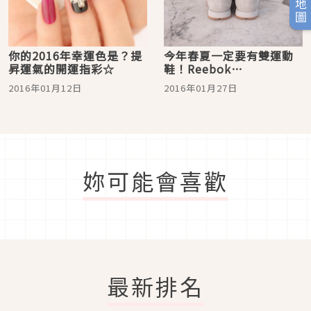
你的2016年幸運色是？提
今年春夏一定要有雙運動
昇運氣的開運指彩☆
鞋！Reebok
CLASSIC×Kendrick
2016年01月12日
2016年01月27日
Lamar聯名設計第二彈
妳可能會喜歡
最新排名