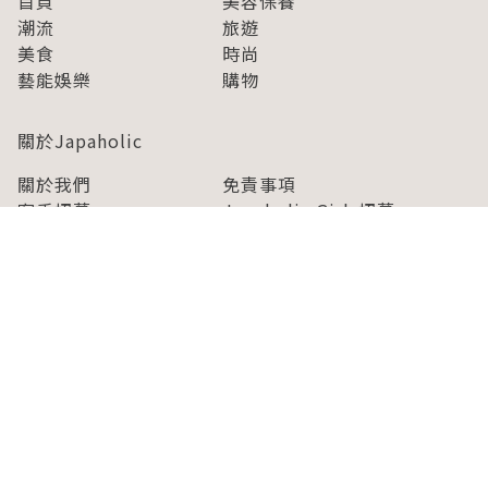
首頁
美容保養
潮流
旅遊
美食
時尚
藝能娛樂
購物
關於Japaholic
關於我們
免責事項
寫手招募
Japaholic Girls招募
廣告、合作洽談
關鍵字列表
お問い合わせ
看看更多有關Japaholic！