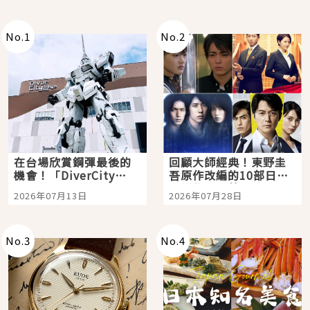
No.
1
No.
2
在台場欣賞鋼彈最後的
回顧大師經典！東野圭
機會！「DiverCity
吾原作改編的10部日本
Tokyo Plaza」搭船、
影視作品推薦
2026年07月13日
2026年07月28日
購物、美食及夜景，一
次全體驗
No.
3
No.
4