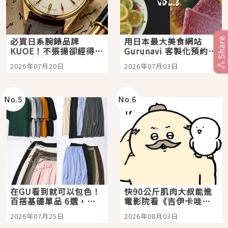
必買日系腕錶品牌
用日本最大美食網站
Share
KUOE！不張揚卻經得起
Gurunavi 客製化預約九
時間洗鍊的經典之作五
大都市餐廳，打造專屬
2026年07月20日
2026年07月03日
選
美食體驗！
No.
5
No.
6
在GU看到就可以包色！
快90公斤肌肉大叔能進
百搭基礎單品 6選，閉
電影院看《吉伊卡哇》
眼全收也不心疼
嗎？日本重金屬樂團
2026年07月25日
2026年08月03日
「打首」會長與nagano