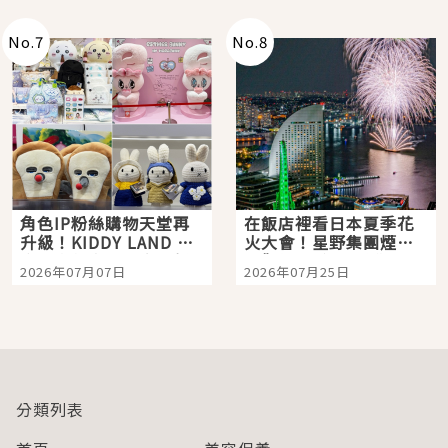
老師一同給出了答案
No.
7
No.
8
角色IP粉絲購物天堂再
在飯店裡看日本夏季花
升級！KIDDY LAND 原
火大會！星野集團煙火
宿店吉伊卡哇迎客，新
景觀飯店6選，讓你不用
2026年07月07日
2026年07月25日
開幕 OMOKADO 店3分
人擠人悠閒欣賞
即達
分類列表