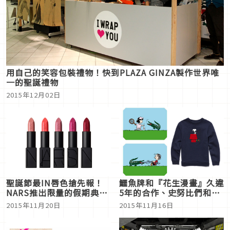
用自己的笑容包裝禮物！快到PLAZA GINZA製作世界唯
一的聖誕禮物
2015年12月02日
鱷魚牌和『花生漫畫』久違
聖誕節最IN唇色搶先報！
5年的合作、史努比們和鱷
NARS推出限量的假期典藏
魚將爆走!
款
2015年11月16日
2015年11月20日