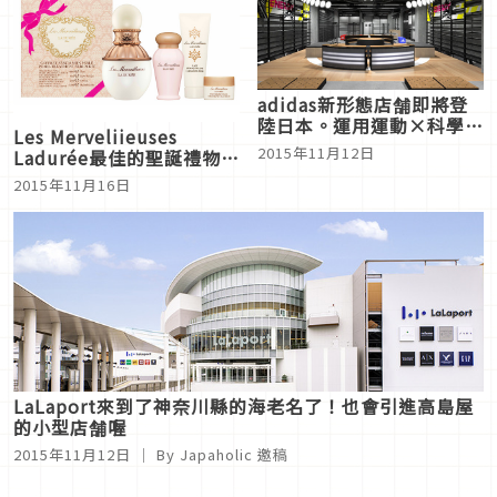
adidas新形態店舗即將登
陸日本。運用運動×科學技
Les Merveliieuses
術體驗高度臨場感
2015年11月12日
Ladurée最佳的聖誕禮物，
甜美如同珍珠般的肌膚
2015年11月16日
【Today's item】
LaLaport來到了神奈川縣的海老名了！也會引進高島屋
的小型店舗喔
2015年11月12日
｜ By
Japaholic 邀稿