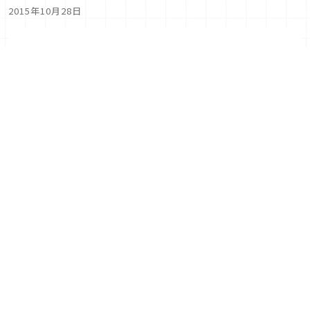
本限定旅行箱，於伊勢丹男
2015年10月28日
仕館率先販售
飄舞的白銀細雪和星星重疊、被金色渲染的GUERLAIN
冬季獻禮
2015年10月22日