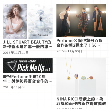
Perfume×與伊勢丹百貨
JILL STUART BEAUTY的
合作的第2彈來了！以
新作香水是如雪一般的凜然
JAPAN NEW POWER為主
花朵香氣
2015年11月09日
2015年11月11日
題從時尚到甜點都給你滿滿
的Perfume
慶祝Perfume出道10周
年！與伊勢丹百貨合作的特
別活動第2彈來囉！
2015年11月06日
NINA RICCI所獻上的，為
耶誕節而作的新作珠寶典藏