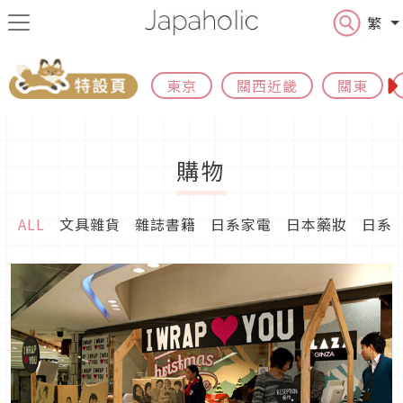
繁
東京
關西近畿
關東
購物
ALL
文具雜貨
雜誌書籍
日系家電
日本藥妝
日系