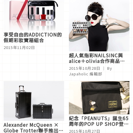
享受自由的ADDICTION的
假期彩妝寶箱組合
2015年11月02日
超人氣指彩NAILSINC與
alice＋olivia合作商品日
本於10/23開始販售了唷！
2015年10月28日
｜ By
Japaholic 編輯部
紀念「PEANUTS」誕生65
周年的POP UP SHOP登
Alexander McQueen ×
場！
Globe Trotter聯手推出日
2015年10月27日