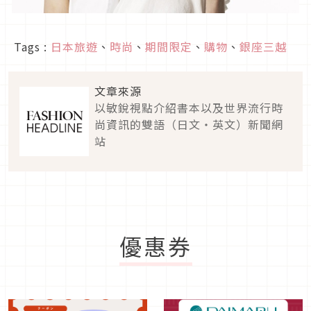
Tags :
日本旅遊
、
時尚
、
期間限定
、
購物
、
銀座三越
文章來源
以敏銳視點介紹書本以及世界流行時
尚資訊的雙語（日文・英文）新聞網
站
優惠券