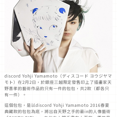
discord Yohji Yamamoto（ディスコード ヨウジヤマ
モト）在2月2日，於銀座三越限定發售印上了插畫家天
野喜孝的藝術作品的只有一件的包包，共2款（都各只
有一件）。
這個包包，是以discord Yohji Yamamoto 2016春夏
典藏款的包包為底，將出自天野之手的最in的人像藝術