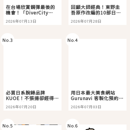
在台場欣賞鋼彈最後的
回顧大師經典！東野圭
機會！「DiverCity
吾原作改編的10部日本
Tokyo Plaza」搭船、
影視作品推薦
2026年07月13日
2026年07月28日
購物、美食及夜景，一
次全體驗
No.
3
No.
4
必買日系腕錶品牌
用日本最大美食網站
KUOE！不張揚卻經得起
Gurunavi 客製化預約九
時間洗鍊的經典之作五
大都市餐廳，打造專屬
2026年07月20日
2026年07月03日
選
美食體驗！
No.
5
No.
6