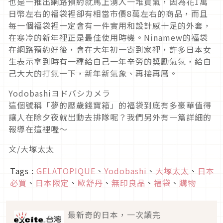
也是一推出網路預約就馬上湧入一堆買氣，因為花1萬
日幣左右的福袋裡卻有相當市價8萬左右的商品，而且
每一個福袋裡一定會有一件實用和設計感十足的外套，
在寒冷的新年裡正是最佳使用時機。Ninamew的福袋
在網路預約好後，會在大年初一寄到家裡，許多日本女
生表示拿到時有一種給自己一年辛勞的獎勵氣氛，給自
己大大的打氣一下，新年新氣象、再接再厲。
Yodobashiヨドバシカメラ
這個號稱「夢的壓歲錢寶箱」的福袋到底有多豪華值得
讓人在除夕夜就出動去排隊呢？我們另外有一篇詳細的
報導在這裡喔～
文/大塚太太
Tags :
GELATOPIQUE
、
Yodobashi
、
大塚太太
、
日本
必買
、
日本限定
、
歐舒丹
、
無印良品
、
福袋
、
購物
最新奇的日本，一次讀完