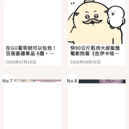
在GU看到就可以包色！
快90公斤肌肉大叔能進
百搭基礎單品 6選，閉
電影院看《吉伊卡哇》
眼全收也不心疼
嗎？日本重金屬樂團
2026年07月25日
2026年08月03日
「打首」會長與nagano
老師一同給出了答案
No.
7
No.
8