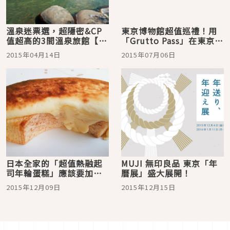
溫泉迷票選，超隱密&CP
東京博物館超值巡禮！用
值超高的3間溫泉旅館【信
「Grutto Pass」在東京來
州編】
場充實的小資約會
2015年04月14日
2015年07月06日
日本全家的「超值熱融起
MUJI 無印良品 東京「年
司年輪蛋糕」應該要加熱
曆展」盛大展開！
後再吃！可以享用到鬆軟
2015年12月09日
2015年12月15日
＆熱融口感唷！！