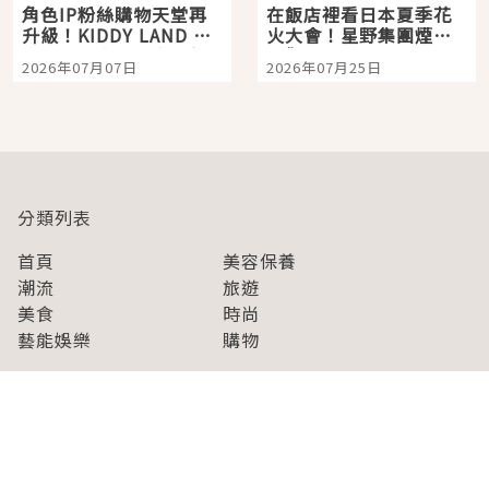
角色IP粉絲購物天堂再
在飯店裡看日本夏季花
升級！KIDDY LAND 原
火大會！星野集團煙火
宿店吉伊卡哇迎客，新
景觀飯店6選，讓你不用
2026年07月07日
2026年07月25日
開幕 OMOKADO 店3分
人擠人悠閒欣賞
即達
分類列表
首頁
美容保養
潮流
旅遊
美食
時尚
藝能娛樂
購物
關於Japaholic
關於我們
免責事項
寫手招募
Japaholic Girls招募