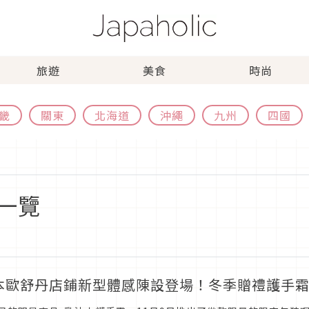
旅遊
美食
時尚
畿
關東
北海道
沖繩
九州
四國
一覽
本歐舒丹店鋪新型體感陳設登場！冬季贈禮護手