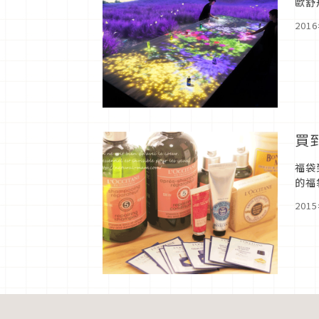
歐舒
201
買
福袋
的福
201