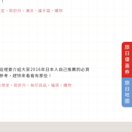
喔！
限定
、
歐舒丹
、
潮流
、
護手霜
、
購物
旅日優惠券
裡要介紹大家2016年日本人自己推薦的必買
參考，趕快來看看有那些！
旅日地圖
本限定
、
歐舒丹
、
無印良品
、
福袋
、
購物