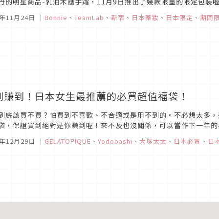
丹的明星商品-乳油木護手霜，11月9日推出了幾款限量的限定包裝
6年11月24日
｜
Bonnie
、
TeamLab
、
新宿
、
日本藥妝
、
日本限定
、
期間
到賺到！日本女生最推薦的必買超值福袋！
到底該買不買？怕買到不喜歡、不合適或是用不到的。不必想太多，這
袋，保證買到絕對是你賺到喔！來不及也沒關係，可以當作下一年的
5年12月29日
｜
GELATOPIQUE
、
Yodobashi
、
大塚太太
、
日本必買
、
日