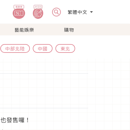
繁體中文
藝能娛樂
購物
中部北陸
中國
東北
霜也發售囉！