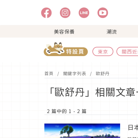
美容保養
潮流
東京
關西近
首頁
關鍵字列表
歐舒丹
「歐舒丹」相關文章
2 篇中的 1 - 2 篇
日