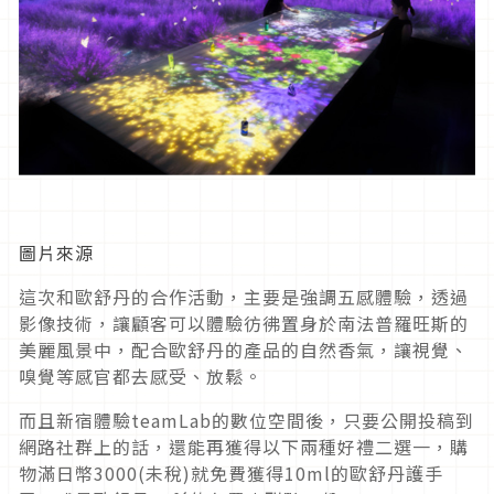
圖片來源
這次和歐舒丹的合作活動，主要是強調五感體驗，透過
影像技術，讓顧客可以體驗彷彿置身於南法普羅旺斯的
美麗風景中，配合歐舒丹的產品的自然香氣，讓視覺、
嗅覺等感官都去感受、放鬆。
而且新宿體驗teamLab的數位空間後，只要公開投稿到
網路社群上的話，還能再獲得以下兩種好禮二選一，購
物滿日幣3000(未稅)就免費獲得10ml的歐舒丹護手