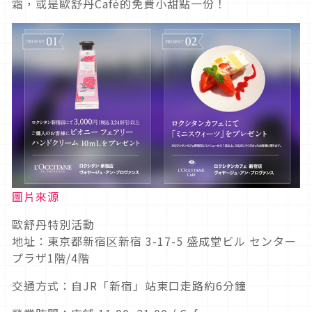
霜，或是歐舒丹Café的免費小甜點一份！
圖片來源
歐舒丹特別活動
地址：東京都新宿区新宿 3-17-5 盛成堂ビル センター
プラザ1階/4階
交通方式：自JR「新宿」站東口走路約6分鐘