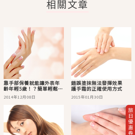
相關文章
靠手部保養就能讓外表年
錯誤塗抹無法發揮效果
齡年輕5歲！？簡單輕鬆的
護手霜的正確使用方式
手部保養方法
2014年12月08日
2015年01月30日
旅日優惠券