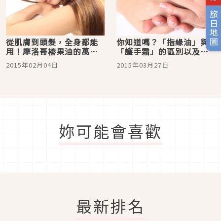
旅日地圖
從肌膚到頭髮，全身都能
你知道嗎？「指緣油」與
用！摩洛哥榛果油的萬能
「護手霜」的區別以及使
美容力
用方式
2015年02月04日
2015年03月27日
妳可能會喜歡
最新排名