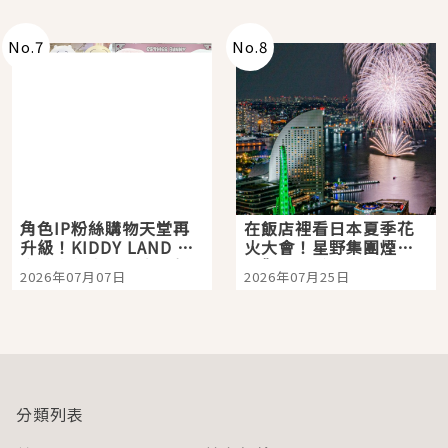
老師一同給出了答案
No.
7
No.
8
角色IP粉絲購物天堂再
在飯店裡看日本夏季花
升級！KIDDY LAND 原
火大會！星野集團煙火
宿店吉伊卡哇迎客，新
景觀飯店6選，讓你不用
2026年07月07日
2026年07月25日
開幕 OMOKADO 店3分
人擠人悠閒欣賞
即達
分類列表