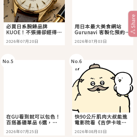
Share
必買日系腕錶品牌
用日本最大美食網站
KUOE！不張揚卻經得起
Gurunavi 客製化預約九
時間洗鍊的經典之作五
大都市餐廳，打造專屬
2026年07月20日
2026年07月03日
選
美食體驗！
No.
5
No.
6
在GU看到就可以包色！
快90公斤肌肉大叔能進
百搭基礎單品 6選，閉
電影院看《吉伊卡哇》
眼全收也不心疼
嗎？日本重金屬樂團
2026年07月25日
2026年08月03日
「打首」會長與nagano