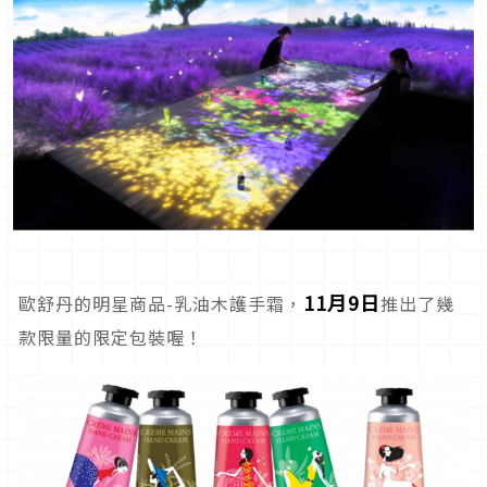
11
月9日
歐舒丹的明星商品-乳油木護手霜，
推出了幾
款限量的限定包裝喔！