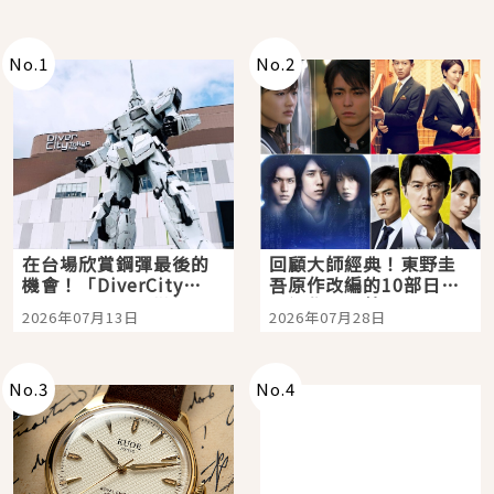
No.
1
No.
2
在台場欣賞鋼彈最後的
回顧大師經典！東野圭
機會！「DiverCity
吾原作改編的10部日本
Tokyo Plaza」搭船、
影視作品推薦
2026年07月13日
2026年07月28日
購物、美食及夜景，一
次全體驗
No.
3
No.
4