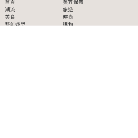
首頁
美容保養
潮流
旅遊
美食
時尚
藝能娛樂
購物
關於Japaholic
關於我們
免責事項
寫手招募
Japaholic Girls招募
廣告、合作洽談
關鍵字列表
お問い合わせ
看看更多有關Japaholic！