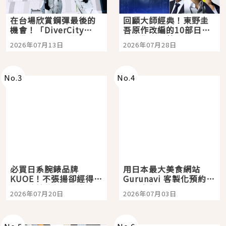
在台場欣賞鋼彈最後的
回顧大師經典！東野圭
機會！「DiverCity
吾原作改編的10部日本
Tokyo Plaza」搭船、
影視作品推薦
2026年07月13日
2026年07月28日
購物、美食及夜景，一
次全體驗
No.
3
No.
4
必買日系腕錶品牌
用日本最大美食網站
KUOE！不張揚卻經得起
Gurunavi 客製化預約九
時間洗鍊的經典之作五
大都市餐廳，打造專屬
2026年07月20日
2026年07月03日
選
美食體驗！