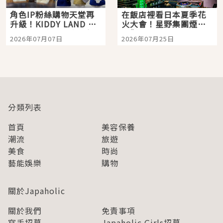
角色IP粉絲購物天堂再
在飯店裡看日本夏季花
升級！KIDDY LAND 原
火大會！星野集團煙火
宿店吉伊卡哇迎客，新
景觀飯店6選，讓你不用
2026年07月07日
2026年07月25日
開幕 OMOKADO 店3分
人擠人悠閒欣賞
即達
分類列表
首頁
美容保養
潮流
旅遊
美食
時尚
藝能娛樂
購物
關於Japaholic
關於我們
免責事項
寫手招募
Japaholic Girls招募