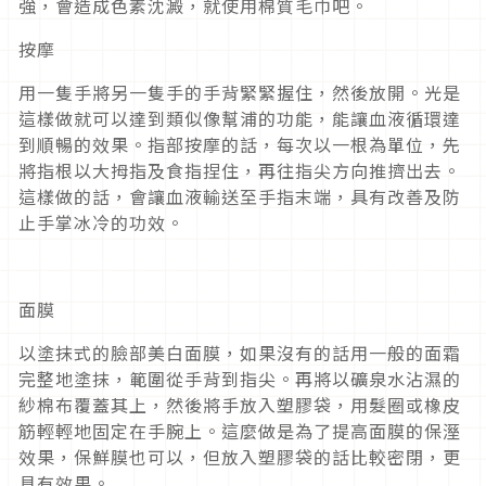
強，會造成色素沈澱，就使用棉質毛巾吧。
按摩
用一隻手將另一隻手的手背緊緊握住，然後放開。光是
這樣做就可以達到類似像幫浦的功能，能讓血液循環達
到順暢的效果。指部按摩的話，每次以一根為單位，先
將指根以大拇指及食指捏住，再往指尖方向推擠出去。
這樣做的話，會讓血液輸送至手指末端，具有改善及防
止手掌冰冷的功效。
面膜
以塗抹式的臉部美白面膜，如果沒有的話用一般的面霜
完整地塗抹，範圍從手背到指尖。再將以礦泉水沾濕的
紗棉布覆蓋其上，然後將手放入塑膠袋，用髮圈或橡皮
筋輕輕地固定在手腕上。這麼做是為了提高面膜的保溼
效果，保鮮膜也可以，但放入塑膠袋的話比較密閉，更
具有效果。