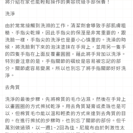
將介紹在家也能輕鬆操作的美容院級手部保養！
洗淨
由於常常接觸到洗滌的工作，清潔劑會導致手部肌膚粗
糙、手指尖乾燥，因此手指尖的保溼是非常重要的，跟
洗臉一樣，手指尖的洗淨也是要小心慎重的。洗澡的時
候，將洗臉剩下來的泡沫塗抹在手背上，並用另一隻手
的四隻手指在上面反覆畫圓圈，藉此將手背加以洗淨。
特別要注意的是，手指關節的褶紋是容易被忘記的部
分。關節處容易變黑，所以也別忘了將手指關節好好洗
淨。
去角質
洗淨的最後步驟，先將棉質的毛巾沾濕，然後在手背上
以畫圓圈的方式擦拭乾淨。用去角質凝膏或柔珠也是可
以，但棉質毛巾能以溫和輕柔的方式來達到去角質的目
的。在進行擦拭的步驟時，也別忘了關節的部份。但千
萬別做過頭，以一週1~2回為佳。尼龍布由於刺激性太