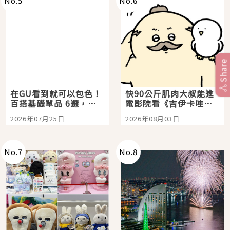
No.
5
No.
6
Share
在GU看到就可以包色！
快90公斤肌肉大叔能進
百搭基礎單品 6選，閉
電影院看《吉伊卡哇》
眼全收也不心疼
嗎？日本重金屬樂團
2026年07月25日
2026年08月03日
「打首」會長與nagano
老師一同給出了答案
No.
7
No.
8