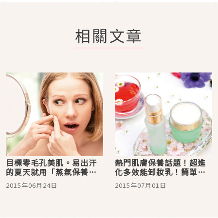
相關文章
目標零毛孔美肌。易出汗
熱門肌膚保養話題！超進
的夏天就用「蒸氣保養」
化多效能卸妝乳！簡單一
來照顧毛孔！對付暗沉就
步輕鬆上手
2015年06月24日
2015年07月01日
這麼簡單