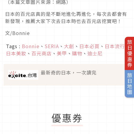
（本篇文章圖片來源：網路）
日本的百元店真的是不斷地進化再進化，每次去都會有
新發現，推薦大家下次去日本時也去百元店挖寶吧！
文/Bonnie
旅日優惠券
Tags :
Bonnie
、
SERIA
、
大創
、
日本必買
、
日本流行
、
日本美妝
、
百元商店
、
美甲
、
購物
、
迪士尼
最新奇的日本，一次讀完
旅日地圖
優惠券