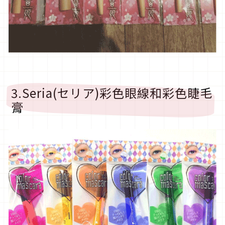
3.Seria(セリア)彩色眼線和彩色睫毛
膏