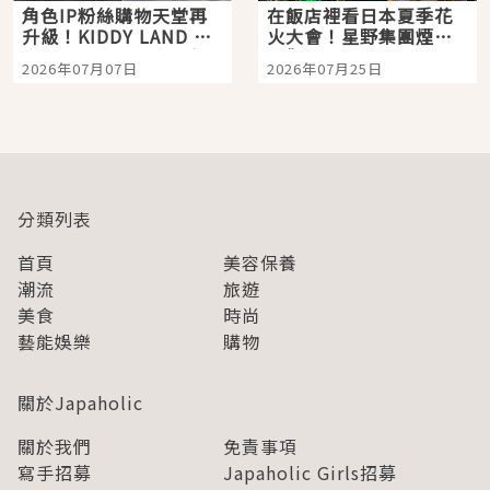
角色IP粉絲購物天堂再
在飯店裡看日本夏季花
升級！KIDDY LAND 原
火大會！星野集團煙火
宿店吉伊卡哇迎客，新
景觀飯店6選，讓你不用
2026年07月07日
2026年07月25日
開幕 OMOKADO 店3分
人擠人悠閒欣賞
即達
分類列表
首頁
美容保養
潮流
旅遊
美食
時尚
藝能娛樂
購物
關於Japaholic
關於我們
免責事項
寫手招募
Japaholic Girls招募