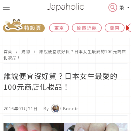
繁
東京
關西近畿
關東
首頁
購物
誰說便宜沒好貨？日本女生最愛的100元商店
化妝品！
誰說便宜沒好貨？日本女生最愛的
100元商店化妝品！
2016年01月21日
｜ By
Bonnie