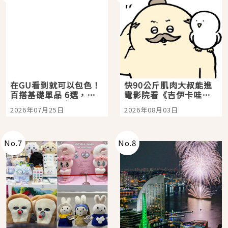
在GU看到就可以包色！
快90公斤肌肉大叔能進
百搭基礎單品 6選，閉
電影院看《吉伊卡哇》
眼全收也不心疼
嗎？日本重金屬樂團
2026年07月25日
2026年08月03日
「打首」會長與nagano
老師一同給出了答案
No.
7
No.
8