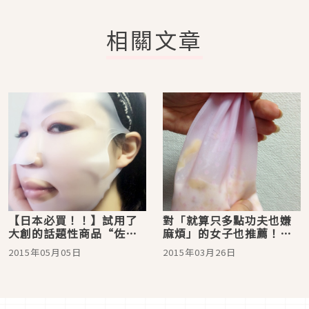
相關文章
【日本必買！！】試用了
對「就算只多點功夫也嫌
大創的話題性商品“佐清
麻煩」的女子也推薦！在
面罩” ！ 濕潤彈嫩的光滑
百元商店即可入手的「手
2015年05月05日
2015年03月26日
肌!! 大家也來用用看！
揉奶昔袋」的實力超強！