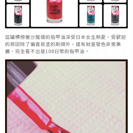
這罐標榜著沙龍級的指甲油深受日本女生熱愛，受歡迎
的原因除了偏寬易塗的刷頭外，還有就是發色非常美
麗，完全看不出是108日幣的指甲油。