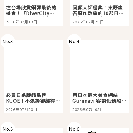
在台場欣賞鋼彈最後的
回顧大師經典！東野圭
機會！「DiverCity
吾原作改編的10部日本
Tokyo Plaza」搭船、
影視作品推薦
2026年07月13日
2026年07月28日
購物、美食及夜景，一
次全體驗
No.
3
No.
4
必買日系腕錶品牌
用日本最大美食網站
KUOE！不張揚卻經得起
Gurunavi 客製化預約九
時間洗鍊的經典之作五
大都市餐廳，打造專屬
2026年07月20日
2026年07月03日
選
美食體驗！
No.
5
No.
6