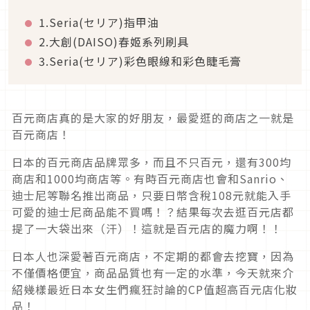
1.Seria(セリア)指甲油
2.大創(DAISO)春姬系列刷具
3.Seria(セリア)彩色眼線和彩色睫毛膏
百元商店真的是大家的好朋友，最愛逛的商店之一就是
百元商店！
日本的百元商店品牌眾多，而且不只百元，還有300均
商店和1000均商店等。有時百元商店也會和Sanrio、
迪士尼等聯名推出商品，只要日幣含稅108元就能入手
可愛的迪士尼商品能不買嗎！？結果每次去逛百元店都
提了一大袋出來（汗）！這就是百元店的魔力啊！！
日本人也深愛著百元商店，不定期的都會去挖寶，因為
不僅價格便宜，商品品質也有一定的水準，今天就來介
紹幾樣最近日本女生們瘋狂討論的CP值超高百元店化妝
品！