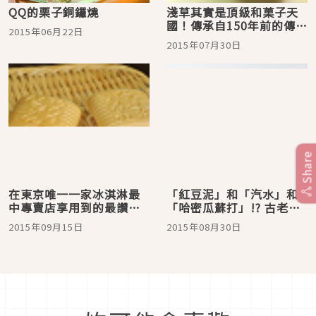
QQ的栗子銅鑼燒
淺草其實是頂級和菓子天
國！傳承自150年前的傳統
2015年06月22日
味道，淺草・梅園本店的
2015年07月30日
「始祖栗善哉」
Share
在東京唯一一家冰淇淋最
「紅豆泥」和「汽水」和
中專賣店享用到的最讚的
「哈密瓜蘇打」!? 古老銅
冰淇淋最中。淺草的「淺
鑼燒店和人氣可麗餅店的
2015年09月15日
2015年08月30日
草提燈最中」
合作使新感覺可麗餅誕生