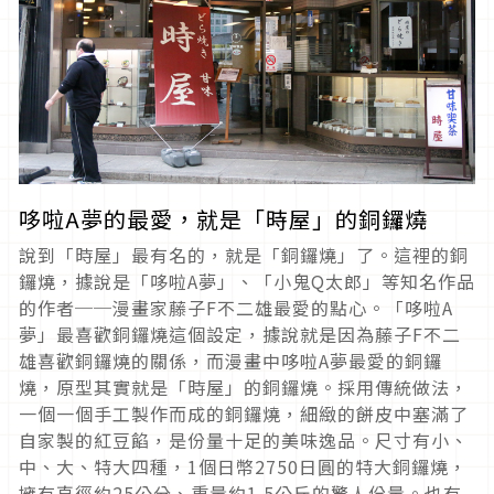
哆啦A夢的最愛，就是「時屋」的銅鑼燒
說到「時屋」最有名的，就是「銅鑼燒」了。這裡的銅
鑼燒，據說是「哆啦A夢」、「小鬼Q太郎」等知名作品
的作者──漫畫家藤子F不二雄最愛的點心。「哆啦A
夢」最喜歡銅鑼燒這個設定，據說就是因為藤子F不二
雄喜歡銅鑼燒的關係，而漫畫中哆啦A夢最愛的銅鑼
燒，原型其實就是「時屋」的銅鑼燒。採用傳統做法，
一個一個手工製作而成的銅鑼燒，細緻的餅皮中塞滿了
自家製的紅豆餡，是份量十足的美味逸品。尺寸有小、
中、大、特大四種，1個日幣2750日圓的特大銅鑼燒，
擁有直徑約25公分、重量約1.5公斤的驚人份量。也有