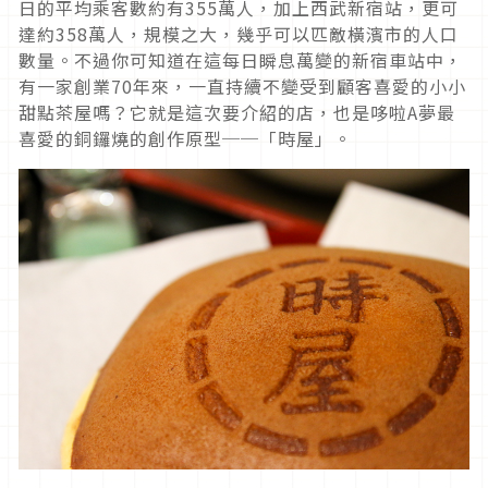
日的平均乘客數約有
355
萬人，加上西武新宿站，更可
達約
358
萬人，規模之大，幾乎可以匹敵橫濱市的人口
數量。不過你可知道在這每日瞬息萬變的新宿車站中，
有一家創業70年來，一直持續不變受到顧客喜愛的小小
甜點茶屋嗎？它就是這次要介紹的店，也是哆啦A夢最
喜愛的銅鑼燒的創作原型──「時屋」。