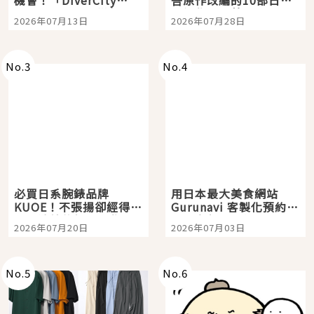
機會！「DiverCity
吾原作改編的10部日本
Tokyo Plaza」搭船、
影視作品推薦
2026年07月13日
2026年07月28日
購物、美食及夜景，一
次全體驗
No.
3
No.
4
必買日系腕錶品牌
用日本最大美食網站
KUOE！不張揚卻經得起
Gurunavi 客製化預約九
時間洗鍊的經典之作五
大都市餐廳，打造專屬
2026年07月20日
2026年07月03日
選
美食體驗！
No.
5
No.
6