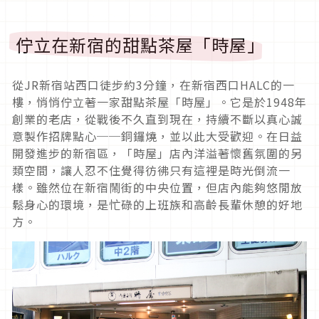
佇立在新宿的甜點茶屋「時屋」
從JR新宿站西口徒步約3分鐘，在新宿西口HALC的一
樓，悄悄佇立著一家甜點茶屋「時屋」。它是於1948年
創業的老店，從戰後不久直到現在，持續不斷以真心誠
意製作招牌點心──銅鑼燒，並以此大受歡迎。在日益
開發進步的新宿區，「時屋」店內洋溢著懷舊氛圍的另
類空間，讓人忍不住覺得彷彿只有這裡是時光倒流一
樣。雖然位在新宿鬧街的中央位置，但店內能夠悠閒放
鬆身心的環境，是忙碌的上班族和高齡長輩休憩的好地
方。