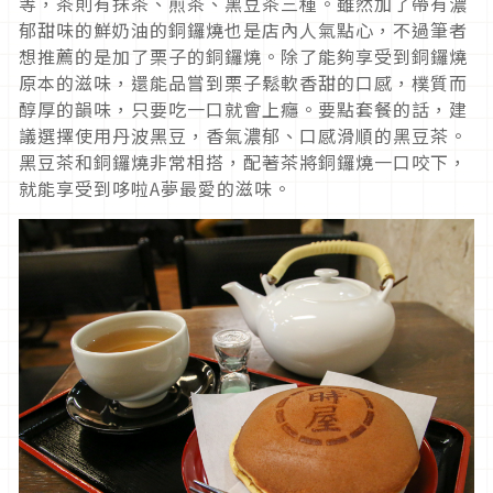
等，茶則有抹茶、煎茶、黑豆茶三種。雖然加了帶有濃
郁甜味的鮮奶油的銅鑼燒也是店內人氣點心，不過筆者
想推薦的是加了栗子的銅鑼燒。除了能夠享受到銅鑼燒
原本的滋味，還能品嘗到栗子鬆軟香甜的口感，樸質而
醇厚的韻味，只要吃一口就會上癮。要點套餐的話，建
議選擇使用丹波黑豆，香氣濃郁、口感滑順的黑豆茶。
黑豆茶和銅鑼燒非常相搭，配著茶將銅鑼燒一口咬下，
就能享受到哆啦A夢最愛的滋味。