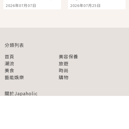
宿店吉伊卡哇迎客，新
景觀飯店6選，讓你不用
2026年07月07日
2026年07月25日
開幕 OMOKADO 店3分
人擠人悠閒欣賞
即達
分類列表
首頁
美容保養
潮流
旅遊
美食
時尚
藝能娛樂
購物
關於Japaholic
關於我們
免責事項
寫手招募
Japaholic Girls招募
廣告、合作洽談
關鍵字列表
お問い合わせ