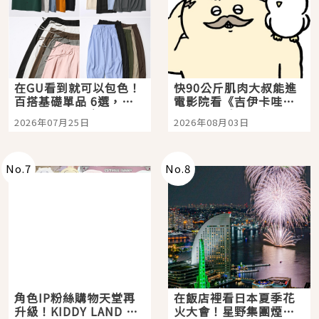
在GU看到就可以包色！
快90公斤肌肉大叔能進
百搭基礎單品 6選，閉
電影院看《吉伊卡哇》
眼全收也不心疼
嗎？日本重金屬樂團
2026年07月25日
2026年08月03日
「打首」會長與nagano
老師一同給出了答案
No.
7
No.
8
角色IP粉絲購物天堂再
在飯店裡看日本夏季花
升級！KIDDY LAND 原
火大會！星野集團煙火