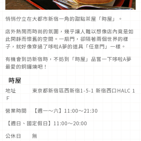
悄悄佇立在大都市新宿一角的甜點茶屋「時屋」。
店外熱鬧而時尚的氛圍，幾乎讓人難以想像店內竟是如
此閑靜而懷舊的空間。一扇門，卻隔著兩個世界的樣
子，就好像穿過了哆啦A夢的道具「任意門」一樣。
有機會到訪新宿時，不妨到「時屋」品嘗一下哆啦A夢
最愛的銅鑼燒吧！
時屋
地址 東京都新宿區西新宿1-5-1 新宿西口HALC 1
Ｆ
營業時間 【週一～六】11:00～21:30
【週日、國定假日】11:00～20:00
公休日 無