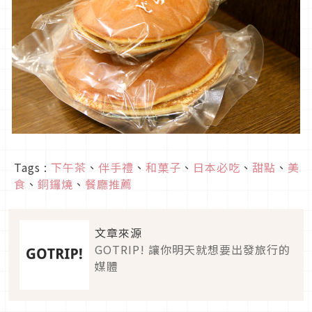
Tags :
下午茶
、
伴手禮
、
和菓子
、
日本必吃
、
甜點
、
美
食
、
銅鑼燒
、
餐廳推薦
文章來源
GOTRIP! 讓你明天就想要出發旅行的
媒體