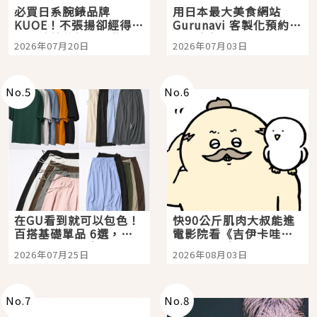
必買日系腕錶品牌
用日本最大美食網站
KUOE！不張揚卻經得起
Gurunavi 客製化預約九
時間洗鍊的經典之作五
大都市餐廳，打造專屬
2026年07月20日
2026年07月03日
選
美食體驗！
No.
5
No.
6
在GU看到就可以包色！
快90公斤肌肉大叔能進
百搭基礎單品 6選，閉
電影院看《吉伊卡哇》
眼全收也不心疼
嗎？日本重金屬樂團
2026年07月25日
2026年08月03日
「打首」會長與nagano
老師一同給出了答案
No.
7
No.
8