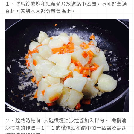
１．將馬鈴薯塊和紅蘿蔔片放進鍋中煮熟，水剛好蓋過
食材，煮到水大部分蒸發為止。
２．趁熱時先將1大匙橄欖油沙拉醬加入拌勻。 橄欖油
沙拉醬的作法—１：１的橄欖油和醋中加一點鹽及黑胡