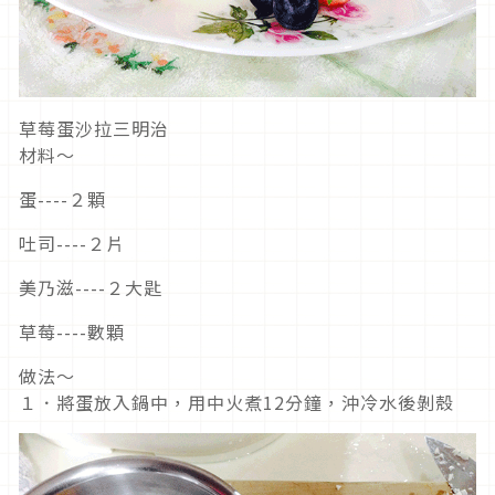
草莓蛋沙拉三明治
材料～
蛋----２顆
吐司----２片
美乃滋----２大匙
草莓----數顆
做法～
１．將蛋放入鍋中，用中火煮12分鐘，沖冷水後剝殼