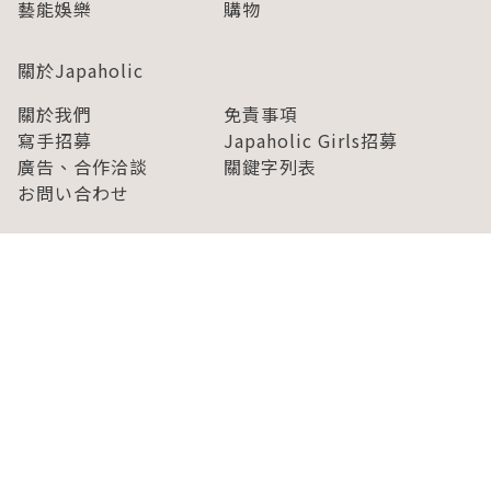
藝能娛樂
購物
關於Japaholic
關於我們
免責事項
寫手招募
Japaholic Girls招募
廣告、合作洽談
關鍵字列表
お問い合わせ
看看更多有關Japaholic！
Copyright © 2026 MICROAD, INC.