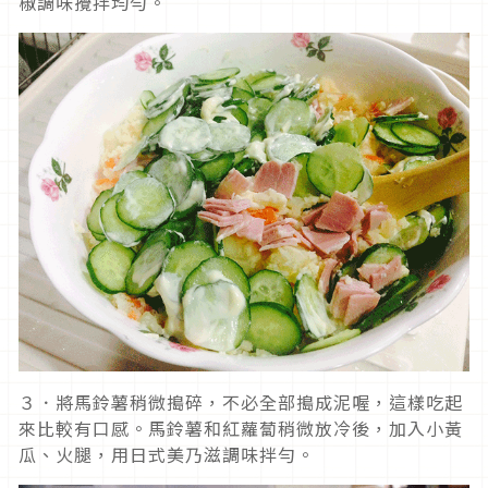
椒調味攪拌均勻。
３．將馬鈴薯稍微搗碎，不必全部搗成泥喔，這樣吃起
來比較有口感。馬鈴薯和紅蘿蔔稍微放冷後，加入小黃
瓜、火腿，用日式美乃滋調味拌勻。