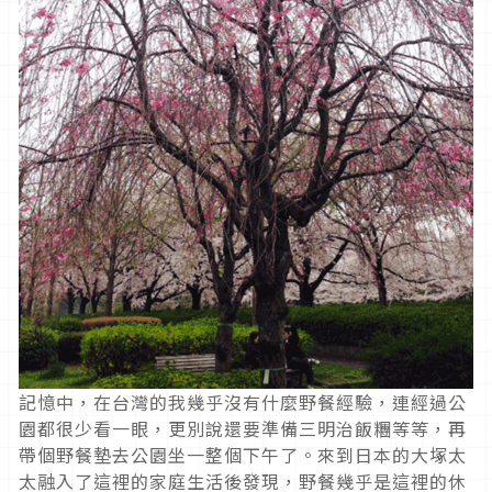
記憶中，在台灣的我幾乎沒有什麼野餐經驗，連經過公
園都很少看一眼，更別說還要準備三明治飯糰等等，再
帶個野餐墊去公園坐一整個下午了。來到日本的大塚太
太融入了這裡的家庭生活後發現，野餐幾乎是這裡的休