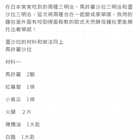
在日本常常吃到的兩種三明治，馬鈴薯沙拉三明治和蛋
沙拉三明治，這次將兩種合在一起變成豪華版，我用的
麵包是外面有咬勁裡面鬆軟的歐式天然酵母麵包更能襯
托出奢華感！
蛋沙拉的材料和做法同上
馬鈴薯沙拉
材料～
馬鈴薯 2顆
紅蘿蔔 1條
小黃瓜 1條
火腿 ２片
橄欖油 1大匙
白醋 1大匙