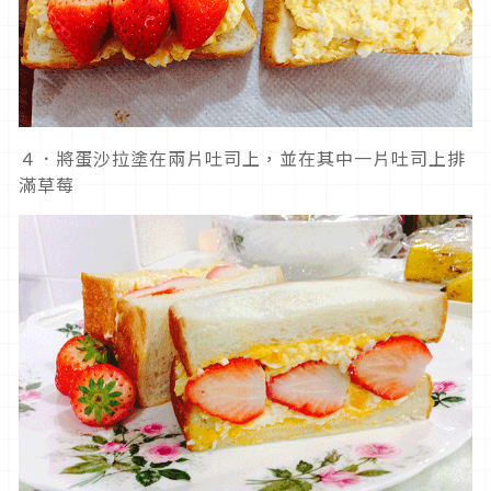
４．將蛋沙拉塗在兩片吐司上，並在其中一片吐司上排
滿草莓