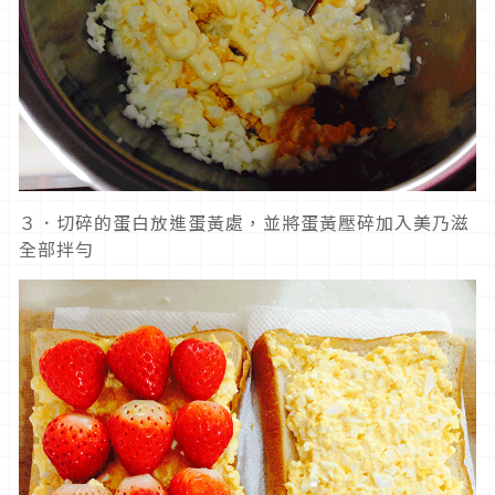
３．切碎的蛋白放進蛋黃處，並將蛋黃壓碎加入美乃滋
全部拌勻