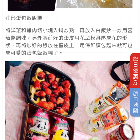
花形蛋包飯飯糰
將洋蔥和雞肉切小塊入鍋炒熟，再放入白飯炒一炒用蕃
茄醬調味，另外將煎好的蛋皮用花型模具壓成花的形
狀，再將炒好的飯放在蛋皮上，用保鮮膜包起來就可包
成可愛的蛋包飯飯糰了。
旅日優惠券
旅日地圖