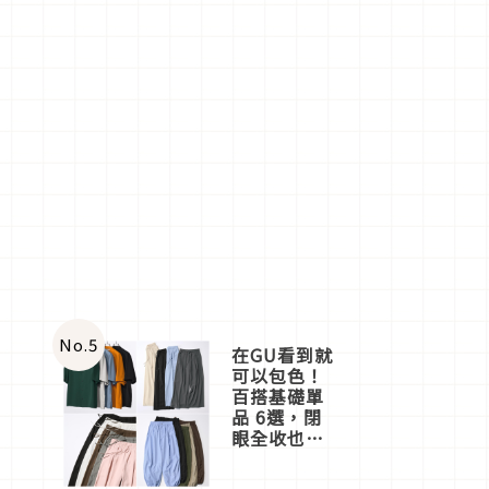
No.
5
在GU看到就
可以包色！
百搭基礎單
品 6選，閉
眼全收也不
心疼