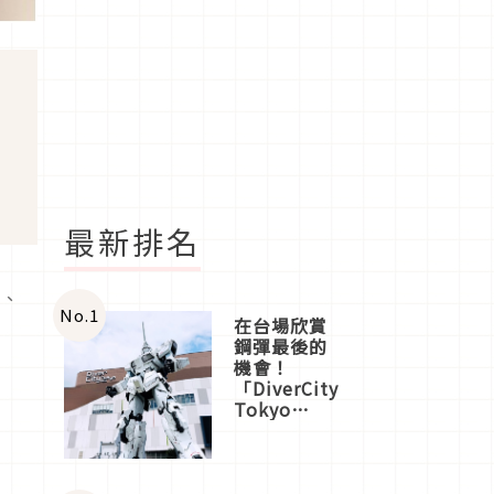
最新排名
廳、
No.
1
在台場欣賞
鋼彈最後的
機會！
「DiverCity
Tokyo
Plaza」搭
船、購物、
美食及夜
景，一次全