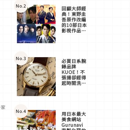
體驗
No.
2
回顧大師經
典！東野圭
吾原作改編
的10部日本
影視作品推
薦
No.
3
必買日系腕
錶品牌
KUOE！不
張揚卻經得
起時間洗鍊
的經典之作
五選
一家
No.
4
用日本最大
美食網站
Gurunavi