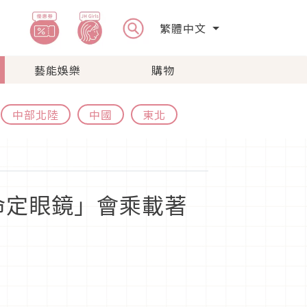
繁體中文
藝能娛樂
購物
中部北陸
中國
東北
「命定眼鏡」會乘載著