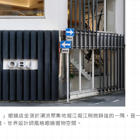
阪店）」眼鏡店坐落於潮流聚集地堀江堀江稍微靜謐的一隅，是
藝、世界設計師風格眼鏡選物空間。