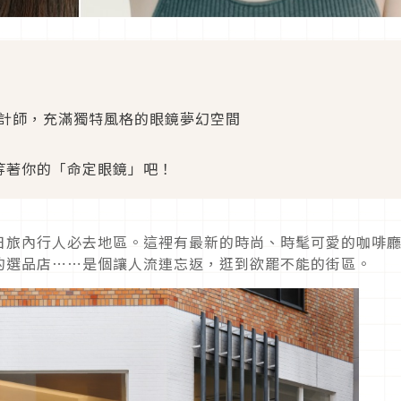
界設計師，充滿獨特風格的眼鏡夢幻空間
找到等著你的「命定眼鏡」吧！
日旅內行人必去地區。這裡有最新的時尚、時髦可愛的咖啡
的選品店⋯⋯是個讓人流連忘返，逛到欲罷不能的街區。