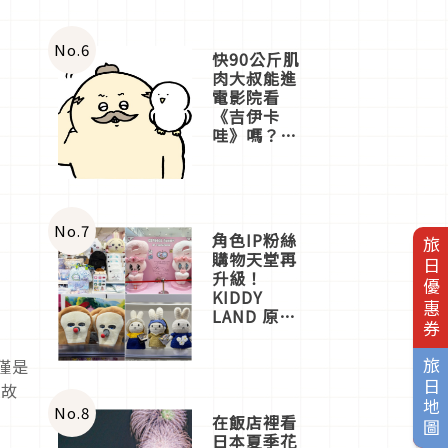
No.
6
快90公斤肌
肉大叔能進
電影院看
《吉伊卡
哇》嗎？日
本重金屬樂
團「打首」
會長與
nagano老師
一同給出了
No.
7
角色IP粉絲
旅日優惠券
答案
購物天堂再
升級！
KIDDY
LAND 原宿
店吉伊卡哇
迎客，新開
僅是
旅日地圖
幕
個故
OMOKADO
店3分即達
No.
8
在飯店裡看
日本夏季花