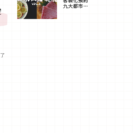
客製化預約
九大都市餐
空
廳，打造專
屬美食體
驗！
選了
當
品