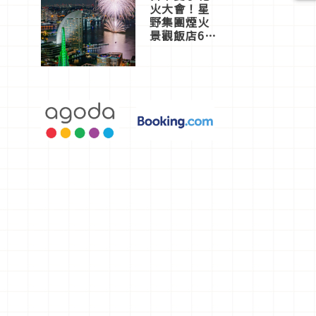
火大會！星
野集團煙火
景觀飯店6
選，讓你不
用人擠人悠
閒欣賞