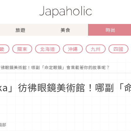
旅遊
美食
時尚
畿
關東
北海道
沖繩
九州
四國
a」彷彿眼鏡美術館！哪副「命定眼鏡」會乘載著你的故事呢？
saka」彷彿眼鏡美術館！哪副
編輯部