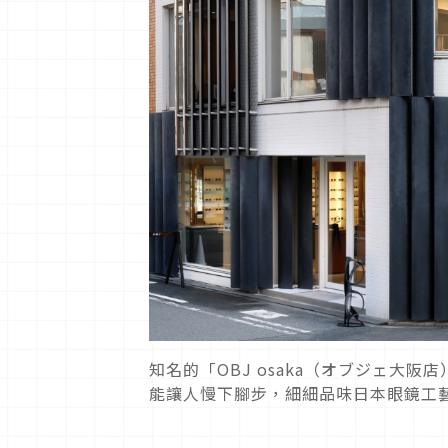
知名的「OBJ osaka（オブジェ大
能讓人慢下腳步，細細品味日本眼鏡工